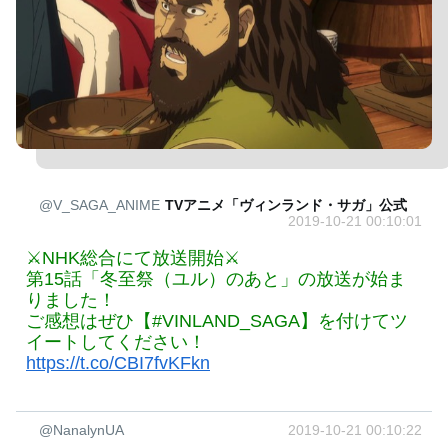
@V_SAGA_ANIME
TVアニメ「ヴィンランド・サガ」公式
2019-10-21 00:10:01
⚔NHK総合にて放送開始⚔
第15話「冬至祭（ユル）のあと」の放送が始ま
りました！
ご感想はぜひ【#VINLAND_SAGA】を付けてツ
イートしてください！
https://t.co/CBI7fvKFkn
@NanalynUA
2019-10-21 00:10:22