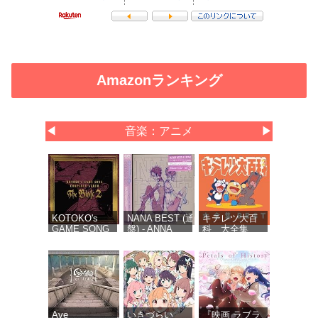
Amazonランキング
◀
音楽：アニメ
▶
KOTOKO's
NANA BEST (通常
キテレツ大百
GAME SONG
盤) - ANNA
科 大全集
COMPLETE
TSUCHIYA inspi'
BEST
ALBUM “The
NANA(BLACK
Bible 2” -
STONES),OLIVIA
KOTOKO (特
inspi'
典なし)
REIRA(TRAPNEST)
Ave
いきづらい
『映画 ラブラ