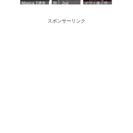
Música【通常
部！ 2nd
イブ！蓮ノ空
盤】 - Ave
Single「Dou-
女学院スクー
Mujica
Da? DOING! /
ルアイドルク
REGAIN
ラブ Bloom
スポンサーリンク
AGAIN
Garden
LLLLOVE」
Party』オリジ
(通常盤) - いき
ナルサウンド
づらい部！
トラック
「Petals of
サマーツイン
MYTH & ROID
初音ミク「マ
History」 - 音
テール (TYPE
ベストアルバ
ジカルミライ
楽：藤澤慶昌
C) - ≒JOY (特
ム「
2026」
典なし)
MUSEUM-
OFFICIAL
THE BEST OF
ALBUM - 初音
MYTH ＆
ミク
ROID- 」【初
回限定盤】
『ウマ娘 プリ
ティーダービ
ー』WINNING
LIVE 34 (通常
盤) - V.A.