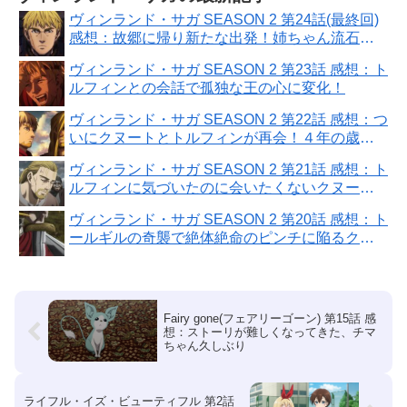
ヴィンランド・サガ SEASON 2 第24話(最終回)
感想：故郷に帰り新たな出発！姉ちゃん流石に
強かった
ヴィンランド・サガ SEASON 2 第23話 感想：ト
ルフィンとの会話で孤独な王の心に変化！
ヴィンランド・サガ SEASON 2 第22話 感想：つ
いにクヌートとトルフィンが再会！４年の歳月
で二人とも変わり果てた！
ヴィンランド・サガ SEASON 2 第21話 感想：ト
ルフィンに気づいたのに会いたくないクヌート
王！
ヴィンランド・サガ SEASON 2 第20話 感想：ト
ールギルの奇襲で絶体絶命のピンチに陥るクヌ
ート！
Fairy gone(フェアリーゴーン) 第15話 感
想：ストーリが難しくなってきた、チマ
ちゃん久しぶり
ライフル・イズ・ビューティフル 第2話