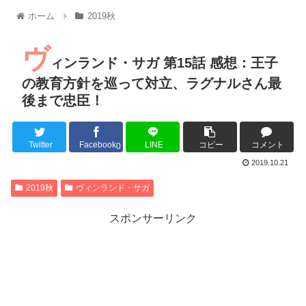
【朗報】MEGUMIさん(44)「グラドル時代にSNSがあったら
ホーム
2019秋
『進撃の巨人』で一番面白いところってｗｗｗｗｗ
【画像】スト6女キャラの水着がエッチwwwwwwwwwwwwwww
ヴ
るろうに剣心 -明治剣客浪漫譚- 京都動乱 第33話の感想
ィンランド・サガ 第15話 感想：王子
同盟、帝国、フェザーン。生まれるなら何処がいいか問題！
の教育方針を巡って対立、ラグナルさん最
後まで忠臣！
Twitter
Facebook
LINE
コピー
コメント
Powered by livedoor 相互RSS
0
2019.10.21
2019秋
ヴィンランド・サガ
スポンサーリンク