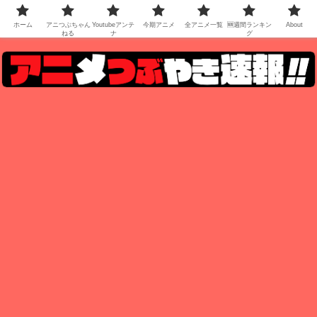
ホーム
アニつぶちゃん
Youtubeアンテ
今期アニメ
全アニメ一覧
🆕週間ランキン
About
ねる
ナ
グ