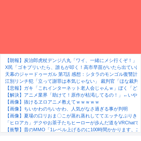
【朗報】炭治郎虎杖デンジ八丸「ワイ、一緒にメシ行くぞ！」
X民「ゴキブリいたら、誰もが叩く！高市早苗がいたら出ていけと
天幕のジャードゥーガル 第7話 感想：シタラのモンゴル復讐計
江別リンチ犯「立って謝罪は本気じゃない」 裁判官「ほな裁判
【悲報】ガキ「これインターネット老人会じゃんｗ」ぼく「ど
【解決】アニメ業界「助けて！原作が枯渇してるの！」←いや既
【画像】抜けるヱロアニメ教えてｗｗｗｗｗ
【画像】ちいかわのちいかわ、人気がなさ過ぎる事が判明
【画像】夏場の口リおま〇こが蒸れ蒸れしててエッチなぷりき
「ヒロアカ」デクやお茶子たちヒーローが歩んだ道をVRChatで
【衝撃】昔のMMO「1レベル上げるのに100時間かかります
【朗報】齋藤飛鳥、前屈みで完全に見えてる動画が拡散されて