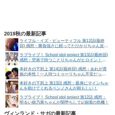
2019秋の最新記事
ライフル・イズ・ビューティフル 第12話(最終
回) 感想：勝負強さに頼ってたひかりちゃん反
省！全国大会は甘くない
ラブライブ！ School idol project 第13話(最終回)
感想：空港で待つことりちゃんがヒロイン！９
人また揃った
本好きの下剋上 第14話(最終回) 感想：あれが貴
族の本性！一人待つトゥーリちゃん不安だった
ろうに
本好きの下剋上 第13話 感想：親身にマインちゃ
んを助けてくれるベンノさんが頼もしい！
ラブライブ！ School idol project 第12話 感想：
明るい穂乃果ちゃんが闇堕ちしてμ'崩壊の危機！
ヴィンランド・サガの最新記事