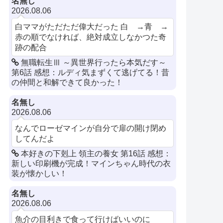
名無し
2026.08.06
白ママがただただ偉大だった 白 →青 →
赤の順でなければ、絶対成立しなかつた奇
跡の配合
無職転生Ⅲ ～異世界行ったら本気だす～
第6話 感想：ルディ気まずくて逃げてる！昔
の仲間と和解できて良かった！
名無し
2026.08.06
なんでローゼマインが自分で扉の開け閉め
してんだよ
本好きの下剋上 領主の養女 第16話 感想：
新しい印刷機が完成！マインちゃん時代の衣
装が懐かしい！
名無し
2026.08.06
魚介の目利きで食って行けばいいのに