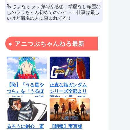
さよならララ 第5話 感想：学歴なし職歴な
しのララちゃん初めてのバイト！仕事は厳し
いけど職場の人に恵まれてる！
アニつぶちゃんねる最新
【恥】『うる星や
正直な話ガンダム
つら』を「うるほ
シリーズ全部より
しやつら」って読
面白いと思ってる
んでたわ…勘...
ロボットアニ...
るろうに剣心 斎
【朗報】実写版