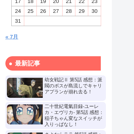
17
18
19
20
21
22
23
24
25
26
27
28
29
30
31
« 7月
最新記事
幼女戦記Ⅱ 第5話 感想：派
閥のボスが島流しでキャリ
アプランが崩れ去る！
二十世紀電氣目録-ユーレ
カ・エヴリカ- 第5話 感想：
稲子ちゃん変なスイッチが
入りっぱなし！