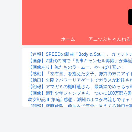
ホーム
アニつぶちゃんねる
【速報】SPEEDの新曲「Body & Soul」、カセ
【画像】Z世代の間で『食事キャンセル界隈』が爆
【画像あり】俺たちのラ・ムー、やっぱり安い！
【感動】「左右盲」を抱えた女子、努力の末にアイ
【動画】欠陥？パワーリアゲートでガラスが粉砕さ
【朗報】アマガミの棚町薫さん、最新絵でめっちゃ
【画像】週刊少年ジャンプさん ついに100万部を
幼女戦記Ⅱ 第5話 感想：派閥のボスが島流しでキ
【朗報】齋藤飛鳥、前屈みで完全に見えてる動画が
『進撃の巨人』で一番面白いところってｗｗｗｗｗ
【画像】スト6女キャラの水着がエッチwwwwwwwww
るろうに剣心 -明治剣客浪漫譚- 京都動乱 第33話の