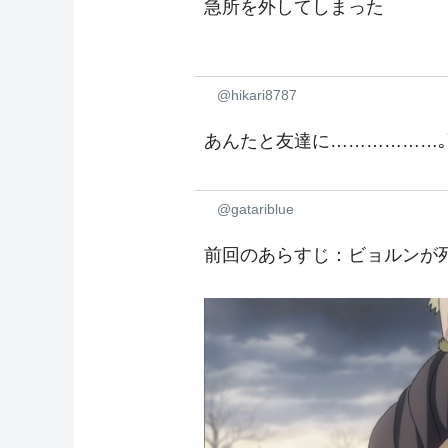
急所を外してしまった
@hikari8787
あんたと友達に………………｡ﾟ(ﾟ
@gatariblue
前回のあらすじ：ビョルンが