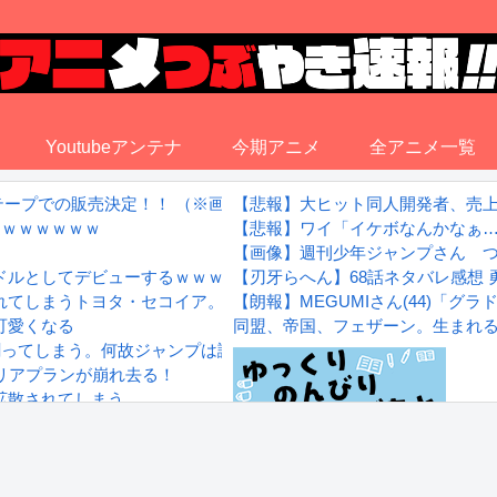
Youtubeアンテナ
今期アニメ
全アニメ一覧
ットテープでの販売決定！！ （※画像あり）
【悲報】大ヒット同人開発者、売
誕ｗｗｗｗｗｗ
【悲報】ワイ「イケボなんかなぁ…(
【画像】週刊少年ジャンプさん つ
ドルとしてデビューするｗｗｗｗ
【刃牙らへん】68話ネタバレ感想
れてしまうトヨタ・セコイア。
【朗報】MEGUMIさん(44)「
可愛くなる
同盟、帝国、フェザーン。生まれ
割ってしまう。何故ジャンプは読まれなくなったのか
ャリアプランが崩れ去る！
拡散されてしまう…
wwwwwwwww
Powered by livedoor 相互RS
感想