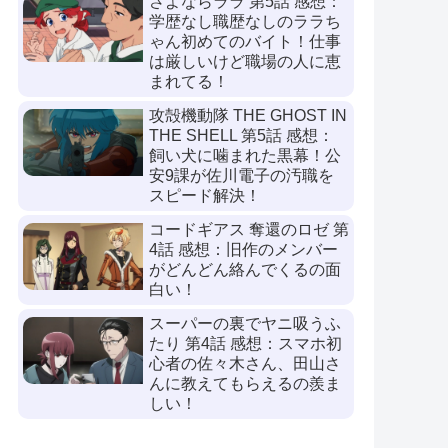
さよならララ 第5話 感想：
学歴なし職歴なしのララち
ゃん初めてのバイト！仕事
は厳しいけど職場の人に恵
まれてる！
攻殻機動隊 THE GHOST IN
THE SHELL 第5話 感想：
飼い犬に噛まれた黒幕！公
安9課が佐川電子の汚職を
スピード解決！
コードギアス 奪還のロゼ 第
4話 感想：旧作のメンバー
がどんどん絡んでくるの面
白い！
スーパーの裏でヤニ吸うふ
たり 第4話 感想：スマホ初
心者の佐々木さん、田山さ
んに教えてもらえるの羨ま
しい！