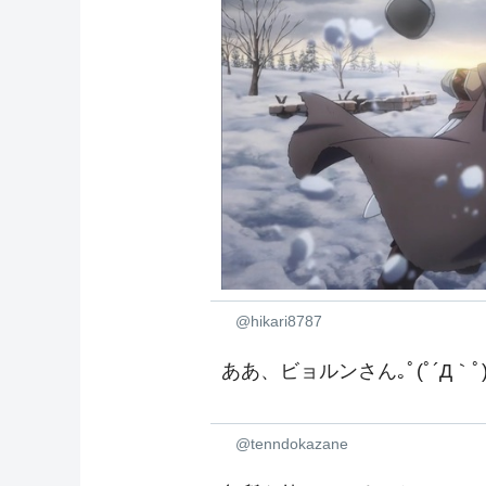
@hikari8787
ああ、ビョルンさん｡ﾟ(ﾟ´Д｀ﾟ)
@tenndokazane