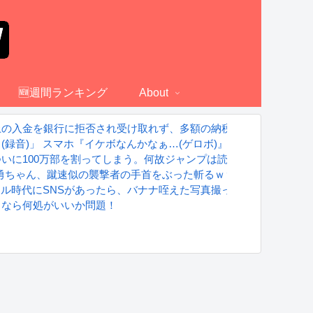
🆕週間ランキング
About
上の入金を銀行に拒否され受け取れず、多額の納税義務だけが残る
録音)」 スマホ『イケボなんかなぁ…(ゲロボ)』←これｗｗｗ
いに100万部を割ってしまう。何故ジャンプは読まれなくなったの
 勇ちゃん、蹴速似の襲撃者の手首をぶった斬るｗｗｗｗ
グラドル時代にSNSがあったら、バナナ咥えた写真撮ってたと思う」
るなら何処がいいか問題！
S