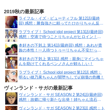
2019秋の最新記事
ライフル・イズ・ビューティフル 第12話(最終
回) 感想：勝負強さに頼ってたひかりちゃん反
省！全国大会は甘くない
ラブライブ！ School idol project 第13話(最終回)
感想：空港で待つことりちゃんがヒロイン！９
人また揃った
本好きの下剋上 第14話(最終回) 感想：あれが貴
族の本性！一人待つトゥーリちゃん不安だった
ろうに
本好きの下剋上 第13話 感想：親身にマインちゃ
んを助けてくれるベンノさんが頼もしい！
ラブライブ！ School idol project 第12話 感想：
明るい穂乃果ちゃんが闇堕ちしてμ'崩壊の危機！
ヴィンランド・サガの最新記事
ヴィンランド・サガ SEASON 2 第24話(最終回)
感想：故郷に帰り新たな出発！姉ちゃん流石に
強かった
ヴィンランド・サガ SEASON 2 第23話 感想：ト