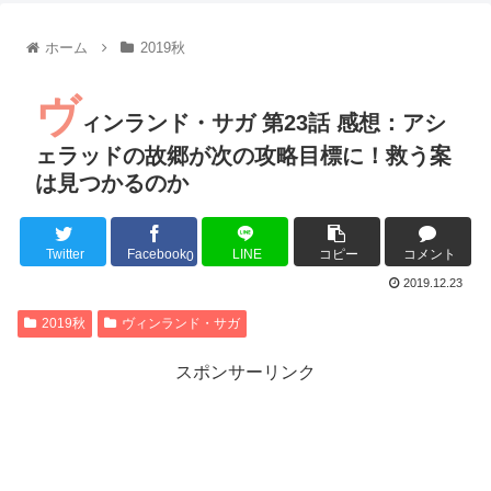
【朗報】齋藤飛鳥、前屈みで完全に見えてる動画が拡散されて
【朗報】MEGUMIさん(44)「グラドル時代にSNSがあったら
ホーム
2019秋
『進撃の巨人』で一番面白いところってｗｗｗｗｗ
【画像】スト6女キャラの水着がエッチwwwwwwwwwwwwwww
ヴ
るろうに剣心 -明治剣客浪漫譚- 京都動乱 第33話の感想
ィンランド・サガ 第23話 感想：アシ
同盟、帝国、フェザーン。生まれるなら何処がいいか問題！
ェラッドの故郷が次の攻略目標に！救う案
は見つかるのか
Twitter
Facebook
LINE
コピー
コメント
Powered by livedoor 相互RSS
0
2019.12.23
2019秋
ヴィンランド・サガ
スポンサーリンク