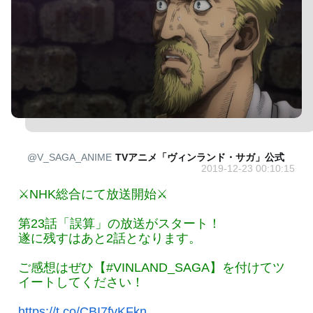
@V_SAGA_ANIME
TVアニメ「ヴィンランド・サガ」公式
2019-12-23 00:10:15
⚔NHK総合にて放送開始⚔
第23話「誤算」の放送がスタート！
遂に残すはあと2話となります。
ご感想はぜひ【#VINLAND_SAGA】を付けてツ
イートしてください！
https://t.co/CBI7fvKFkn