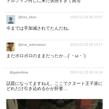
トルフィン何しに来た状態すぎて困る
@hsn_kbzn
2019-12-23 00:13:07
今までは手加減されてたんだね。
@eve_tokimatsuri
2019-12-23 00:13:17
まだボロボロのままだったか…(´・ω・`)
@gatariblue
2019-12-23 00:14:16
話題になってますねえ。ここでクヌート王子派に
どれだけ引き込めるかが肝要…