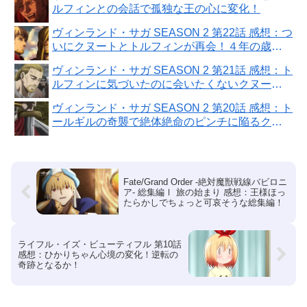
ルフィンとの会話で孤独な王の心に変化！
ヴィンランド・サガ SEASON 2 第22話 感想：つ
いにクヌートとトルフィンが再会！４年の歳月
で二人とも変わり果てた！
ヴィンランド・サガ SEASON 2 第21話 感想：ト
ルフィンに気づいたのに会いたくないクヌート
王！
ヴィンランド・サガ SEASON 2 第20話 感想：ト
ールギルの奇襲で絶体絶命のピンチに陥るクヌ
ート！
Fate/Grand Order -絶対魔獣戦線バビロニ
ア- 総集編Ⅰ 旅の始まり 感想：王様ほっ
たらかしでちょっと可哀そうな総集編！
ライフル・イズ・ビューティフル 第10話
感想：ひかりちゃん心境の変化！逆転の
奇跡となるか！