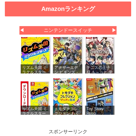
Amazonランキング
◀
ニンテンドースイッチ
▶
リズム天国 ミ
アナザーエデ
テニスの王子
ラクルスター
ン ビギンズ -
様 も～っと 学
ズ -Switch
Switch 【初回
園祭の王子様
同梱物】アナ
♡-40 and
ザーエデン 時
more… 【メー
空を超える猫
カー特典あ
で使える シリ
り】 初回限定
アルコードチ
特典 ミニド
ラシ 同梱
ラマ用ボイス
セット・ミニ
リズム天国 ミ
トモダチコレ
Toy Story:
ドラマ用エフ
ラクルスター
クション わく
Retro
ェクト1種 同
ズ|オンライン
わく生活 -
Roundup! +
梱
コード版
Switch
Toy Story 3
Complete
スポンサーリンク
Edition Double