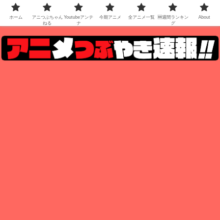
ホーム
アニつぶちゃん
Youtubeアンテ
今期アニメ
全アニメ一覧
🆕週間ランキン
About
ねる
ナ
グ