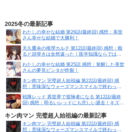
2025冬の最新記事
わたしの幸せな結婚 第26話(最終回) 感想：美世
さん幸せな結婚で大勝利！
天久鷹央の推理カルテ 第12話(最終回) 感想：殴
ると頭突きは全然違った！医学知識ならではの
謎だった！
わたしの幸せな結婚 第25話 感想：覚醒した美世
さんの夢見ビンタが炸裂！
キン肉マン 完璧超人始祖編 第22話(最終回) 感
想：意味深なウォーズマンスマイルで終わっち
ゃった！
戦隊レッド 異世界で冒険者になる 第12話(最終
回) 感想：明るいレッドにも悲しい過去！キズナ
ブラックの暴走が止まらない！
キン肉マン 完璧超人始祖編の最新記事
キン肉マン 完璧超人始祖編 第22話(最終回) 感
想：意味深なウォーズマンスマイルで終わっち