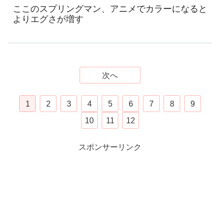
ここのスプリングマン、アニメでカラーになると
よりエグさが増す
次へ
1
2
3
4
5
6
7
8
9
10
11
12
スポンサーリンク