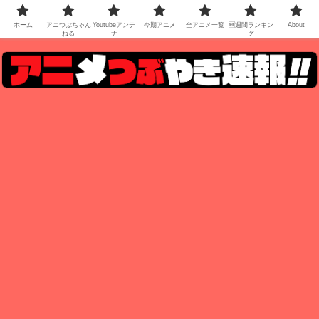
ホーム
アニつぶちゃん
Youtubeアンテ
今期アニメ
全アニメ一覧
🆕週間ランキン
About
ねる
ナ
グ