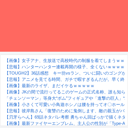
【画像】女子アナ、生放送で高校時代の制服を着てしまうｗｗ
【悲報】ハンターハンター連載再開の様子、全くないｗｗｗｗ
【TOUGH2】36話感想 キー坊vsラン、ついに闘いのゴングが
【悲報】アニメを見てる時間、ガチで暇すぎるんだが。早く終
【画像】最新のライザ、まだイケるｗｗｗｗｗ
【画像】JKの間で流行ってるこのゲームの正式名称、誰も知ら
「チェンソーマン」等身大“ボム”フィギュアや「進撃の巨人」“地鳴らし”再
【画像】小さくて可愛い小鳥遊ホシノは腰を持ってオ〇ホール
【悲報】彼岸島さん「復讐のために鬼倒します、敵の親玉がバ
【刃牙らへん】69話ネタバレ考察 勇ちゃん回ばっかで描くネ
【画像】最新ファイヤーエンブレム、主人公の性別が「Type-A」