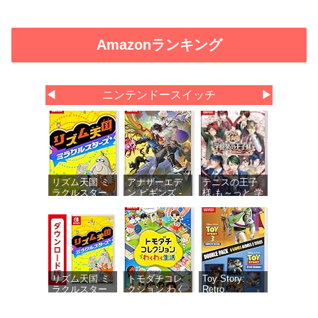
Amazonランキング
◀
ニンテンドースイッチ
▶
リズム天国 ミ
アナザーエデ
テニスの王子
ラクルスター
ン ビギンズ -
様 も～っと 学
ズ -Switch
Switch 【初回
園祭の王子様
同梱物】アナ
♡-40 and
ザーエデン 時
more… 【メー
空を超える猫
カー特典あ
で使える シリ
り】 初回限定
アルコードチ
特典 ミニド
ラシ 同梱
ラマ用ボイス
セット・ミニ
リズム天国 ミ
トモダチコレ
Toy Story:
ドラマ用エフ
ラクルスター
クション わく
Retro
ェクト1種 同
ズ|オンライン
わく生活 -
Roundup! +
梱
コード版
Switch
Toy Story 3