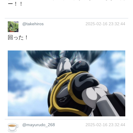
ー！！
@takehiros
2025-02-16 23:32:44
回った！
@mayurudo_268
2025-02-16 23:32:44