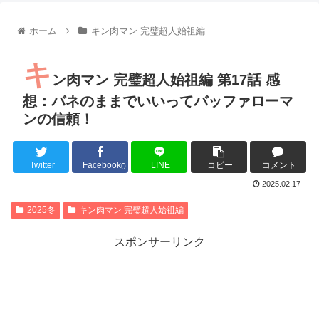
【朗報】齋藤飛鳥、前屈みで完全に見えてる動画が拡散されて
【朗報】MEGUMIさん(44)「グラドル時代にSNSがあったら
ホーム
キン肉マン 完璧超人始祖編
『進撃の巨人』で一番面白いところってｗｗｗｗｗ
【画像】スト6女キャラの水着がエッチwwwwwwwwwwwwwww
キ
るろうに剣心 -明治剣客浪漫譚- 京都動乱 第33話の感想
ン肉マン 完璧超人始祖編 第17話 感
同盟、帝国、フェザーン。生まれるなら何処がいいか問題！
想：バネのままでいいってバッファローマ
ンの信頼！
Twitter
Facebook
LINE
コピー
コメント
Powered by livedoor 相互RSS
0
2025.02.17
2025冬
キン肉マン 完璧超人始祖編
スポンサーリンク