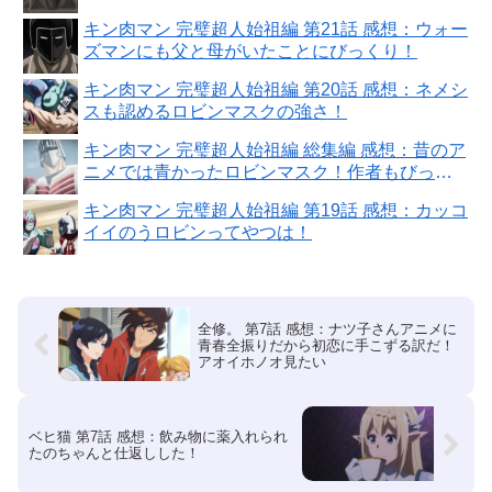
ゃった！
キン肉マン 完璧超人始祖編 第21話 感想：ウォー
ズマンにも父と母がいたことにびっくり！
キン肉マン 完璧超人始祖編 第20話 感想：ネメシ
スも認めるロビンマスクの強さ！
キン肉マン 完璧超人始祖編 総集編 感想：昔のア
ニメでは青かったロビンマスク！作者もびっく
りだったとは！
キン肉マン 完璧超人始祖編 第19話 感想：カッコ
イイのうロビンってやつは！
全修。 第7話 感想：ナツ子さんアニメに
青春全振りだから初恋に手こずる訳だ！
アオイホノオ見たい
ベヒ猫 第7話 感想：飲み物に薬入れられ
たのちゃんと仕返しした！