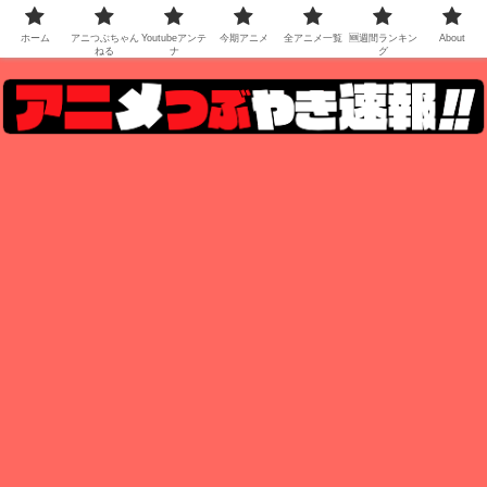
ホーム
アニつぶちゃん
Youtubeアンテ
今期アニメ
全アニメ一覧
🆕週間ランキン
About
ねる
ナ
グ