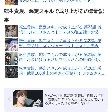
葉原の王に！ようやく地下のお宝ゲット！
転生貴族、鑑定スキルで成り上がるの最新記
事
転生貴族、鑑定スキルで成り上がる 第23話 感
想：ミレーユさんとトーマスの過去話！お父さ
ん忠臣だったのに悲惨！
転生貴族、鑑定スキルで成り上がる 第22話 感
想：雪ではしゃぐシャーロットちゃん！戦況も
余裕の快進撃！
転生貴族、鑑定スキルで成り上がる 第21話 感
想：お金にはうるさいファムさんの忠誠心を射
止めたアルス様！
転生貴族、鑑定スキルで成り上がる 第20話 感
想：武勇100以上の強さが圧倒的！ファムさん潜
入スキル凄い！
MFゴースト 第24話(最終回) 感想：お守
り複数ってダメなんだ！どんどん抜かれ
る夏向くんだけど諦めてない！