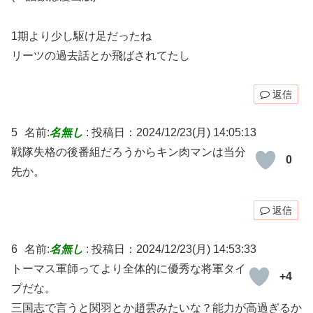
1期より少し駆け足だったね
リーツの過去話とか飛ばされてたし
返信
5
名前:
名無し
:
投稿日：2024/12/23(月) 14:05:13
戦隊失格の後番組だろうからキン肉マンは当分
0
先か。
返信
6
名前:
名無し
:
投稿日：2024/12/23(月) 14:53:33
トーマス軍師ってより全体的に優秀な将軍タイ
+4
プだな。
三国志で言うと関羽とか趙雲みたいな？能力が高過ぎるか