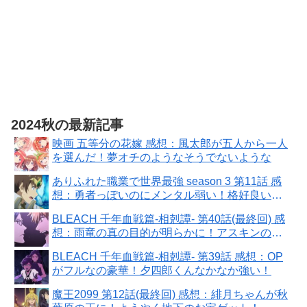
2024秋の最新記事
映画 五等分の花嫁 感想：風太郎が五人から一人
を選んだ！夢オチのようなそうでないような
ありふれた職業で世界最強 season 3 第11話 感
想：勇者っぽいのにメンタル弱い！格好良いと
こ見てみたい！
BLEACH 千年血戦篇-相剋譚- 第40話(最終回) 感
想：雨竜の真の目的が明らかに！アスキンのお
まけコーナー温度差すごい
BLEACH 千年血戦篇-相剋譚- 第39話 感想：OP
がフルなの豪華！夕四郎くんなかなか強い！
魔王2099 第12話(最終回) 感想：緋月ちゃんが秋