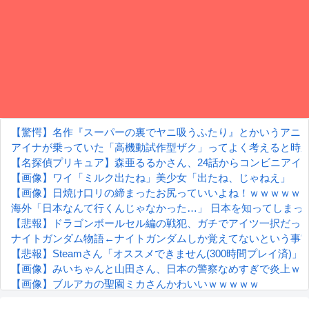
【驚愕】名作『スーパーの裏でヤニ吸うふたり』とかいうアニ
アイナが乗っていた「高機動試作型ザク」ってよく考えると時
【名探偵プリキュア】森亜るるかさん、24話からコンビニアイ
【画像】ワイ「ミルク出たね」美少女「出たね、じゃねえ」
【画像】日焼け口リの締まったお尻っていいよね！ｗｗｗｗｗ
海外「日本なんて行くんじゃなかった…」 日本を知ってしまっ
【悲報】ドラゴンボールセル編の戦犯、ガチでアイツ一択だっ
ナイトガンダム物語←ナイトガンダムしか覚えてないという事
【悲報】Steamさん「オススメできません(300時間プレイ済)
【画像】みいちゃんと山田さん、日本の警察なめすぎで炎上ｗ
【画像】ブルアカの聖園ミカさんかわいいｗｗｗｗｗ
【朗報】齋藤飛鳥、前屈みで完全に見えてる動画が拡散されて