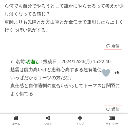
ら何でも自分でやろうとして誰かにやらせるって考えが少
し薄くなってる感じ？
軍師よりも先陣とか方面軍とか全任せで運用したら上手く
行くっぽい気がする。
返信
7
名前:
名無し
:
投稿日：2024/12/23(月) 15:22:40
趙雲は能力高いけど忠義心高すぎる超有能使
+5
いっぱだからリーツの方だな。
責任感と自信過剰の度合いからしてトーマスは関羽に
よく似てる
返信
ホーム
シェア
トップ
サイドバー
8
名前:
名無し
:
投稿日：2024/12/23(月) 15:33:37