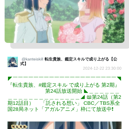
@kanteiskill
転生貴族、鑑定スキルで成り上がる【公
式】
2024-12-22 23:30:00
◤￣￣￣￣￣￣￣￣￣￣￣￣￣￣￣￣￣￣￣￣◥
『転生貴族、#鑑定スキル で成り上がる 第2期』
第24話放送開始 ◣＿＿＿＿＿＿
＿＿＿＿＿＿＿＿＿＿＿＿＿＿◢ 📖第24話（第2
期12話目） 「託される想い」 CBC／TBS系全
国28局ネット「アガルアニメ」枠にて放送中❗