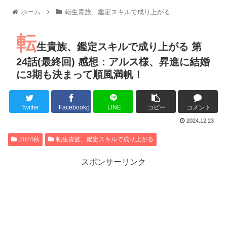
【朗報】MEGUMIさん(44)「グラドル時代にSNSがあったら
ホーム
転生貴族、鑑定スキルで成り上がる
『進撃の巨人』で一番面白いところってｗｗｗｗｗ
【画像】スト6女キャラの水着がエッチwwwwwwwwwwwwwww
転
るろうに剣心 -明治剣客浪漫譚- 京都動乱 第33話の感想
生貴族、鑑定スキルで成り上がる 第
同盟、帝国、フェザーン。生まれるなら何処がいいか問題！
24話(最終回) 感想：アルス様、昇進に結婚
に3期も決まって順風満帆！
Twitter
Facebook
LINE
コピー
コメント
Powered by livedoor 相互RSS
0
2024.12.23
2024秋
転生貴族、鑑定スキルで成り上がる
スポンサーリンク