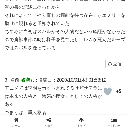
智の書の記述に従ったから
それによって「やり直しの権能を持つ存在」がエミリアを
助けに現れると予知されていた
ちなみに当初はスバルがその人物だという確証がなかった
ので魔獣事件の時は様子を見てたし、レムが死んだループ
ではスバルを疑っている
返信
3
名前:
名無し
:
投稿日：2020/10/01(木) 01:53:12
アニメでは説明をカットされてるけどサテラに
+5
は本来の人格と「嫉妬の魔女」としての人格が
ある
つまりは二重人格者
元からの二重人格ではなく、資質が無いのに無理に嫉妬の
ホーム
シェア
トップ
サイドバー
魔女因子を取り込んだ反動で二重人格になったらしい