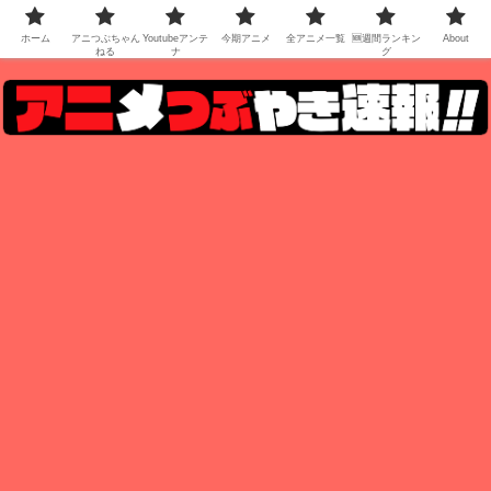
ホーム
アニつぶちゃん
Youtubeアンテ
今期アニメ
全アニメ一覧
🆕週間ランキン
About
ねる
ナ
グ