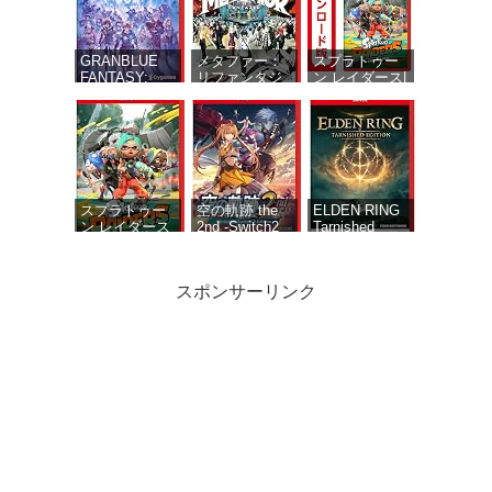
GRANBLUE
メタファー：
スプラトゥー
FANTASY:
リファンタジ
ン レイダース|
Relink -
オ 【予約特
オンラインコ
Endless
典】DLC「メ
ード版
Ragnarok(グラ
タファー：リ
ンブルーファ
ファンタジオ
ンタジー リリ
アーキタイプ
ンク エンドレ
経験値アイテ
スラグナロク)
ムセット」 &
同梱 - Switch2
DLC「メタフ
スプラトゥー
空の軌跡 the
ELDEN RING
ァー：リファ
ン レイダース
2nd -Switch2
Tarnished
ンタジオ 旅の
-Switch2
【メーカー特
Edition（エル
仕送りセッ
典あり】 初回
デンリング タ
ト」 同梱 -
限定特典 『空
ーニッシュド
スポンサーリンク
Switch2
の軌跡FC』リ
エディショ
マスター版
ン）-Switch2
DLC 同梱 初回
限定特典 DLC
衣装『ヨシュ
Star Fox (スタ
アナザーエデ
【セット販売・
ア』付
ーフォックス)|
ン ビギンズ
単品購入不可】
オンラインコ
Nintendo
【任天堂ライセ
ード版
Switch 2
ンス商品】
Edition -
Samsung
Switch2 【初
microSD
回同梱物】ア
Express Card
ナザーエデン
256GB for
時空を超える
Nintendo