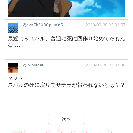
@4xnFh3XBCpLmin5
2020-09-30 23:32:57
最近じゃスバル、普通に死に回作り始めてたもん
な……
@P4Magatu
2020-09-30 23:33:00
？？？
スバルの死に戻りでサテラが報われないとは？？
次へ