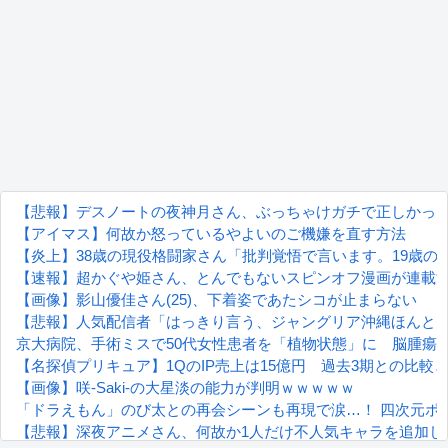
【悲報】デスノートの夜神月さん、ぶっちゃけガチで正しかっ
【アイマス】何故か怒っているやよいのご機嫌を直す方法
【炎上】38歳の現役格闘家さん「批判覚悟で言います。19歳
【速報】超かぐや姫さん、とんでもないスピンオフ漫画が連載
【画像】影山優佳さん(25)、下着姿であたシコが止まらない
【悲報】人気配信者「はっきり言う、ジャングリア沖縄ほんと
京大病院、手術ミスで50代女性患者を「植物状態」に 脳腫瘍
【名探偵プリキュア】1QのIP売上は15億円 過去3期との比較
【画像】咲-Saki-の大星淡の能力が判明ｗｗｗｗｗ
「ドラえもん」のび太との再会シーンも再現で涙…！ 四次元ポケ
【悲報】深夜アニメさん、何故か1人だけ不人気キャラを追加し