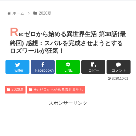
【朗報】齋藤飛鳥、前屈みで完全に見えてる動画が拡散されて
【朗報】MEGUMIさん(44)「グラドル時代にSNSがあったら
ホーム
2020夏
『進撃の巨人』で一番面白いところってｗｗｗｗｗ
【画像】スト6女キャラの水着がエッチwwwwwwwwwwwwwww
R
るろうに剣心 -明治剣客浪漫譚- 京都動乱 第33話の感想
e:ゼロから始める異世界生活 第38話(最
同盟、帝国、フェザーン。生まれるなら何処がいいか問題！
終回) 感想：スバルを完成させようとする
ロズワールが狂気！
Twitter
Facebook
LINE
コピー
コメント
Powered by livedoor 相互RSS
0
2020.10.01
2020夏
Re:ゼロから始める異世界生活
スポンサーリンク