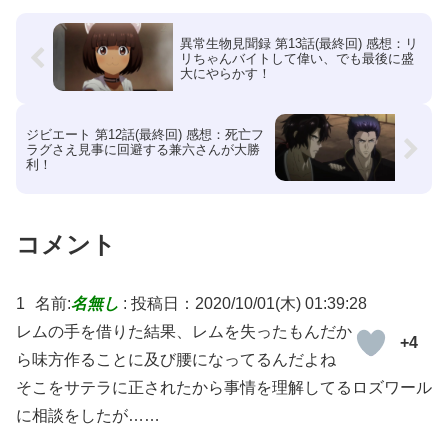
異常生物見聞録 第13話(最終回) 感想：リ
リちゃんバイトして偉い、でも最後に盛
大にやらかす！
ジビエート 第12話(最終回) 感想：死亡フ
ラグさえ見事に回避する兼六さんが大勝
利！
コメント
1
名前:
名無し
:
投稿日：2020/10/01(木) 01:39:28
レムの手を借りた結果、レムを失ったもんだか
+4
ら味方作ることに及び腰になってるんだよね
そこをサテラに正されたから事情を理解してるロズワール
に相談をしたが……