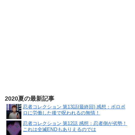
猫 で使える シ
Switch 2(サムス
Nintendo
リアルコード
ン マイクロSD
Switch 2（日本
チラシ 同梱
エクスプレスカ
語・国内専用）
ード 256GB)
【Amazon.co.jp
【Amazon.co.jp
限定】特典
限定】特典 ク
Nintendo
リアタンブラー
Switch 2 ロゴデ
＆ファスナー付
ザインステッカ
きショッピング
ー 同梱
バッグ 同梱
2020夏の最新記事
忍者コレクション 第13話(最終回) 感想：ボロボ
ロに労働した後で呪われるの無情！
忍者コレクション 第12話 感想：忍者側が劣勢！
これは全滅ENDもありえるのでは