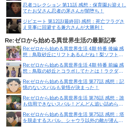
忍者コレクション 第11話 感想：保育園お迎えし
てたお父さん忍者の茅さんが闇堕ち！
ジビエート 第12話(最終回) 感想：死亡フラグさ
え見事に回避する兼六さんが大勝利！
Re:ゼロから始める異世界生活の最新記事
Re:ゼロから始める異世界生活 4期 特番 後編 感
想：鳥取砂丘にリフトあるんだね！梨ソフトク
リーム食べてみたい！
Re:ゼロから始める異世界生活 4期 特番 前編 感
想：鳥取の砂丘とコラボしてたとは！ラクダっ
てあったかいのね！
Re:ゼロから始める異世界生活 第77話 感想：記
憶のないスバルも覚悟が決まった！
Re:ゼロから始める異世界生活 第76話 感想：誰
も信用できないスバル！どんどん追い詰められ
ていく！
Re:ゼロから始める異世界生活 第75話 感想：塔
を脱走するスバル、シャウラ以外の敵が潜んで
る！