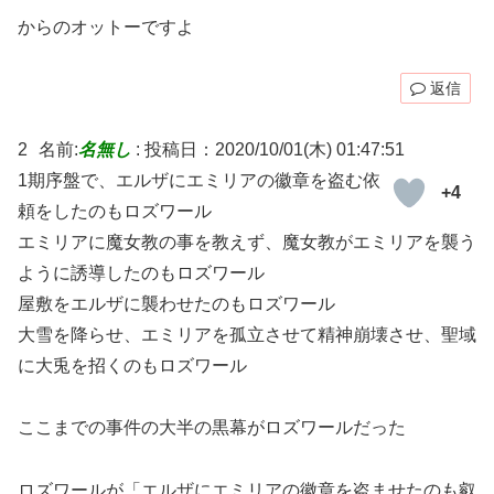
からのオットーですよ
返信
2
名前:
名無し
:
投稿日：2020/10/01(木) 01:47:51
1期序盤で、エルザにエミリアの徽章を盗む依
+4
頼をしたのもロズワール
エミリアに魔女教の事を教えず、魔女教がエミリアを襲う
ように誘導したのもロズワール
屋敷をエルザに襲わせたのもロズワール
大雪を降らせ、エミリアを孤立させて精神崩壊させ、聖域
に大兎を招くのもロズワール
ここまでの事件の大半の黒幕がロズワールだった
ロズワールが「エルザにエミリアの徽章を盗ませたのも叡