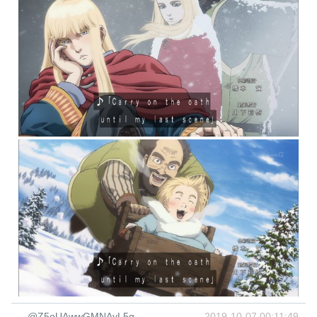
@Z5oUAwwGMNAyL5q
2019-10-07 00:11:49