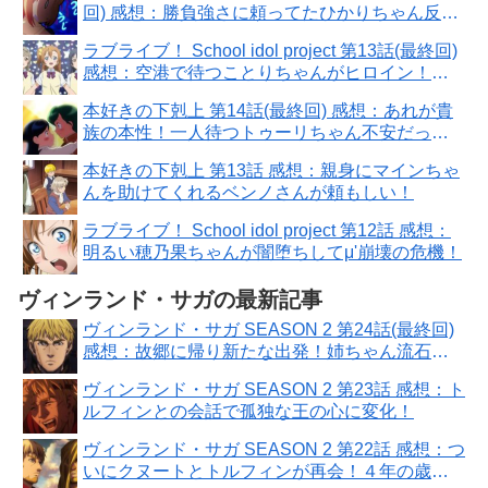
回) 感想：勝負強さに頼ってたひかりちゃん反
省！全国大会は甘くない
ラブライブ！ School idol project 第13話(最終回)
感想：空港で待つことりちゃんがヒロイン！９
人また揃った
本好きの下剋上 第14話(最終回) 感想：あれが貴
族の本性！一人待つトゥーリちゃん不安だった
ろうに
本好きの下剋上 第13話 感想：親身にマインちゃ
んを助けてくれるベンノさんが頼もしい！
ラブライブ！ School idol project 第12話 感想：
明るい穂乃果ちゃんが闇堕ちしてμ'崩壊の危機！
ヴィンランド・サガの最新記事
ヴィンランド・サガ SEASON 2 第24話(最終回)
感想：故郷に帰り新たな出発！姉ちゃん流石に
強かった
ヴィンランド・サガ SEASON 2 第23話 感想：ト
ルフィンとの会話で孤独な王の心に変化！
ヴィンランド・サガ SEASON 2 第22話 感想：つ
いにクヌートとトルフィンが再会！４年の歳月