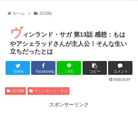
【朗報】齋藤飛鳥、前屈みで完全に見えてる動画が拡散されて
【朗報】MEGUMIさん(44)「グラドル時代にSNSがあったら
ホーム
2019秋
『進撃の巨人』で一番面白いところってｗｗｗｗｗ
【画像】スト6女キャラの水着がエッチwwwwwwwwwwwwwww
ヴ
るろうに剣心 -明治剣客浪漫譚- 京都動乱 第33話の感想
ィンランド・サガ 第13話 感想：もは
同盟、帝国、フェザーン。生まれるなら何処がいいか問題！
やアシェラッドさんが主人公！そんな生い
立ちだったとは
Twitter
Facebook
LINE
コピー
コメント
Powered by livedoor 相互RSS
0
2019.10.07
2019秋
ヴィンランド・サガ
スポンサーリンク