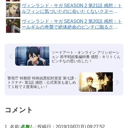
で二人とも変わり果てた！
ヴィンランド・サガ SEASON 2 第21話 感想：ト
ルフィンに気づいたのに会いたくないクヌート
王！
ヴィンランド・サガ SEASON 2 第20話 感想：ト
ールギルの奇襲で絶体絶命のピンチに陥るクヌ
ート！
ソードアート・オンライン アリシゼーシ
ョン 前半戦総集編特番 感想：キリトくん
ピンチなの思い出した！
警視庁 特務部 特殊凶悪犯対策室 第七課 -
トクナナ- 第1話 感想：公式実況も楽しめ
て１粒で２度美味しい！
コメント
1
名前:
名無し
:
投稿日：2019/10/07(月) 09:27:52