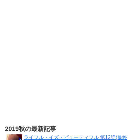
ード版
Switch 2
ンス商品】
Edition -
Samsung
Switch2 【初
microSD
回同梱物】ア
Express Card
ナザーエデン
256GB for
時空を超える
Nintendo
猫 で使える シ
Switch 2(サムス
Nintendo
リアルコード
ン マイクロSD
Switch 2（日本
チラシ 同梱
エクスプレスカ
語・国内専用）
ード 256GB)
【Amazon.co.jp
【Amazon.co.jp
限定】特典
限定】特典 ク
Nintendo
リアタンブラー
Switch 2 ロゴデ
＆ファスナー付
ザインステッカ
きショッピング
ー 同梱
バッグ 同梱
2019秋の最新記事
ライフル・イズ・ビューティフル 第12話(最終