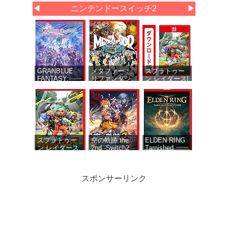
◀
ニンテンドースイッチ2
▶
GRANBLUE
メタファー：
スプラトゥー
FANTASY:
リファンタジ
ン レイダース|
Relink -
オ 【予約特
オンラインコ
Endless
典】DLC「メ
ード版
Ragnarok(グラ
タファー：リ
ンブルーファ
ファンタジオ
ンタジー リリ
アーキタイプ
ンク エンドレ
経験値アイテ
スラグナロク)
ムセット」 &
同梱 - Switch2
DLC「メタフ
スプラトゥー
空の軌跡 the
ELDEN RING
ァー：リファ
ン レイダース
2nd -Switch2
Tarnished
ンタジオ 旅の
-Switch2
【メーカー特
Edition（エル
仕送りセッ
典あり】 初回
デンリング タ
ト」 同梱 -
限定特典 『空
ーニッシュド
スポンサーリンク
Switch2
の軌跡FC』リ
エディショ
マスター版
ン）-Switch2
DLC 同梱 初回
限定特典 DLC
衣装『ヨシュ
Star Fox (スタ
アナザーエデ
【セット販売・
ア』付
ーフォックス)|
ン ビギンズ
単品購入不可】
オンラインコ
Nintendo
【任天堂ライセ