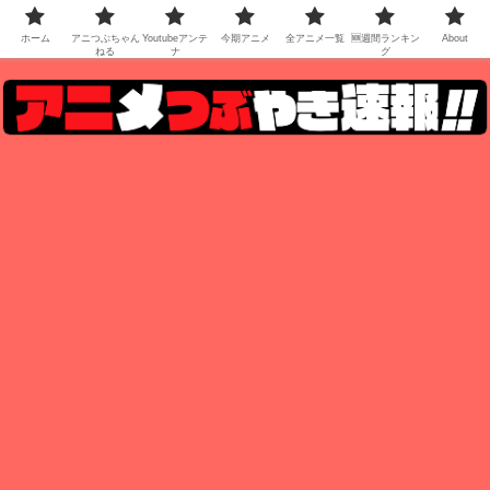
ホーム
アニつぶちゃん
Youtubeアンテ
今期アニメ
全アニメ一覧
🆕週間ランキン
About
ねる
ナ
グ