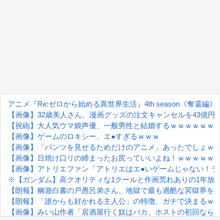
アニメ『Re:ゼロから始める異世界生活』4th season《奪還編
【画像】32歳美人さん、漫画グッズの注文キャンセルを43億円
【祝砲】大人気ウマ娘声優、一般男性と結婚するｗｗｗｗｗｗ
【画像】ゲームのロキシー、エ●すぎるｗｗｗ
【画像】「パンツを見せるためだけのアニメ」あったでしょｗ
【画像】日焼け口リの締まったお尻っていいよね！ｗｗｗｗｗ
【画像】アトリエファン「アトリエはエ●いゲームじゃない！ラ
※【ガンダム】高クオリティな1クールと作画荒れありの1年放
【朗報】幽遊白書の戸愚呂弟さん、地獄で最も過酷な冥獄界を
【朗報】「誰からも好かれる主人公」の特徴、ガチで決まるｗ
【画像】みい山作者「居酒屋行く奴はバカ。ホストの初回なら