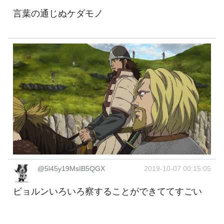
言葉の通じぬケダモノ
@5l45y19MsIB5QGX
2019-10-07 00:15:05
ビョルンいろいろ察することができててすごい