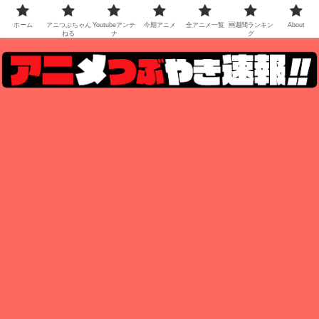
ホーム
アニつぶちゃん
Youtubeアンテ
今期アニメ
全アニメ一覧
🆕週間ランキン
About
ねる
ナ
グ