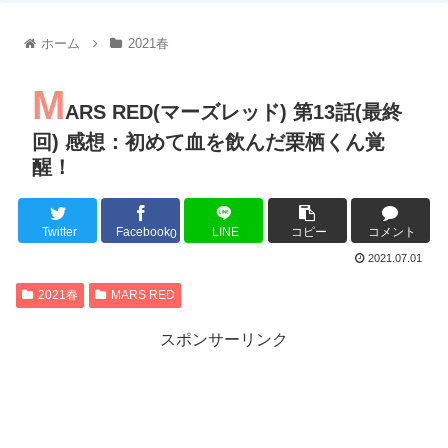
【朗報】齋藤飛鳥、前屈みで完全に見えてる動画が拡散されて
【朗報】MEGUMIさん(44)「グラドル時代にSNSがあったら
ホーム
2021春
『進撃の巨人』で一番面白いところってｗｗｗｗｗ
【画像】スト6女キャラの水着がエッチwwwwwwwwwwwwwww
M
るろうに剣心 -明治剣客浪漫譚- 京都動乱 第33話の感想
ARS RED(マーズレッド) 第13話(最終
同盟、帝国、フェザーン。生まれるなら何処がいいか問題！
回) 感想：初めて血を飲んだ栗栖くん覚
醒！
Twitter
Facebook
LINE
コピー
コメント
Powered by livedoor 相互RSS
0
2021.07.01
2021春
MARS RED
スポンサーリンク