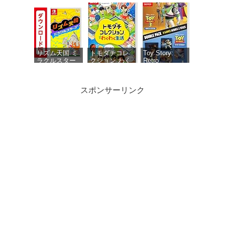
同梱物】アナ
♡-40 and
ザーエデン 時
more… 【メー
空を超える猫
カー特典あ
で使える シリ
り】 初回限定
アルコードチ
特典 ミニド
ラシ 同梱
ラマ用ボイス
セット・ミニ
リズム天国 ミ
トモダチコレ
Toy Story:
ドラマ用エフ
ラクルスター
クション わく
Retro
ェクト1種 同
ズ|オンライン
わく生活 -
Roundup! +
梱
コード版
Switch
Toy Story 3
Complete
スポンサーリンク
Edition Double
Pack（トイス
トーリー レト
ロラウンドア
ップ！＋トイ
パワフルプロ
ウマ娘 プリテ
がんばれゴエ
ストーリース
野球2026-2027
ィーダービー
モン大集合! -
リー コンプリ
-Switch
熱血ハチャメ
Switch
ートエディシ
チャ大感謝
ョン ダブルパ
祭！【数量限
ック） -
定アイテム】
Switch
ゲーム『ウマ
娘 プリティー
ダービー』ス
ペシャルアイ
My Merry May with
テムセット
be 限定版 【同梱物】
（ゲームアイ
「My Merry May with
テムと交換で
be」SOUND
きるシリアル
COLLECTION（DVD-