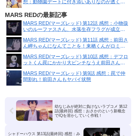
想：動物園デートに付き添いありなのが透くん
らしい！
MARS REDの最新記事
MARS RED(マーズレッド) 第12話 感想：小物扱
いのルーファスさん、水落生存フラグが成立し
ない存在！
MARS RED(マーズレッド) 第11話 感想：前田さ
ん岬ちゃんになんてことを！来栖くんがロミオ
に
MARS RED(マーズレッド) 第10話 感想：デフロ
ットくん罠にかかり大ピンチなうえ前田さん暴
走中？
MARS RED(マーズレッド) 第9話 感想：罠で仲
間割れ！前田さんもヤバイ状態
幼なじみが絶対に負けないラブコメ 第12
話(最終回) 感想：おさかのという新概念
でIQを溶かしていく作戦！
シャドーハウス 第13話(最終回) 感想：み