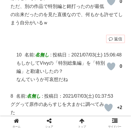
0
ただ、別の作品で特別編と銘打ったのが最低
の出来だったのを見た直後なので、何もかも許せてし
まう自分がいるｗ
返信
10
名前:
名無し
:
投稿日：2021/07/03(土) 15:06:48
もしかしてVivyの「特別総集編」を「特別
0
編」と勘違いしたの？
なんていうか可哀想だね
8
名前:
名無し
:
投稿日：2021/07/03(土) 01:37:53
ググって原作のあらすじを大まかに調べてみ
+2
た
震災前(厳密には赤煉瓦倉庫突入)までは概ね原作通り
ホーム
シェア
トップ
サイドバー
震災後はほぼ全てアニメオリジナル