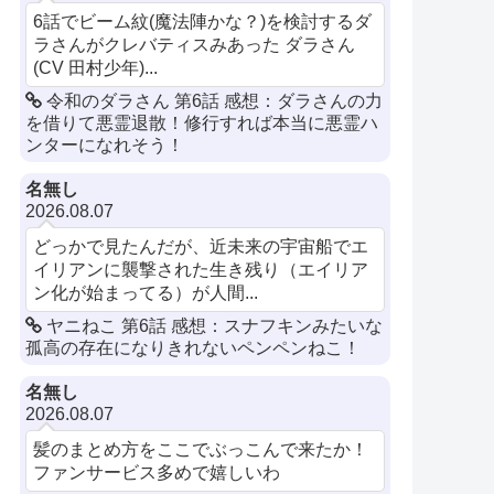
6話でビーム紋(魔法陣かな？)を検討するダ
ラさんがクレバティスみあった ダラさん
(CV 田村少年)...
令和のダラさん 第6話 感想：ダラさんの力
を借りて悪霊退散！修行すれば本当に悪霊ハ
ンターになれそう！
名無し
2026.08.07
どっかで見たんだが、近未来の宇宙船でエ
イリアンに襲撃された生き残り（エイリア
ン化が始まってる）が人間...
ヤニねこ 第6話 感想：スナフキンみたいな
孤高の存在になりきれないペンペンねこ！
名無し
2026.08.07
髪のまとめ方をここでぶっこんで来たか！
ファンサービス多めで嬉しいわ