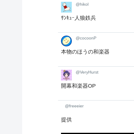
@hikol
ｻﾝｷｭｰ人狼鉄兵
@cocoonP
本物のほうの和楽器
@VeryHurst
開幕和楽器OP
@freeeier
提供