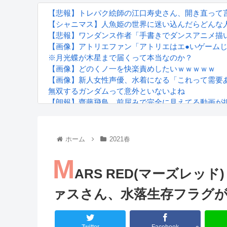
【悲報】トレパク絵師の江口寿史さん、開き直って
【シャニマス】人魚姫の世界に迷い込んだらどんな
【悲報】ワンダンス作者「手書きでダンスアニメ描
【画像】アトリエファン「アトリエはエ●いゲーム
※月光蝶が木星まで届くって本当なのか？
【画像】どのくノ一を快楽責めしたいｗｗｗｗｗ
【画像】新人女性声優、水着になる「これって需要
無双するガンダムって意外といないよね
【朗報】齋藤飛鳥、前屈みで完全に見えてる動画が
『進撃の巨人』で一番面白いところってｗｗｗｗｗ
【画像】スト6女キャラの水着がエッチwwwwwwwww
るろうに剣心 -明治剣客浪漫譚- 京都動乱 第33話の
ホーム
2021春
M
ARS RED(マーズレッド
ァスさん、水落生存フラグ
Powered by livedoor 相互RSS