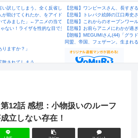
言い訳してしまう。全く反省してないと話題に
【悲報】ワンピースさん、長すぎ
人が助けてくれたか、をアイドルの誕生日で見たら
【悲報】トレパク絵師の江口寿史
いてみました」←アニメの当てつけにしか見えないと話題に
【悲報】これからのオープンワー
じゃない！ライザを性的な目で見てる奴はにわか！」
【悲報】お前らアニメにわかが過
【朗報】MEGUMIさん(44)「
同盟、帝国、フェザーン。生まれ
ありますか？」
拡散されてしまう…
wwwwwwwww
Powered by livedoor 相互RS
感想
) 第12話 感想：小物扱いのルーフ
が成立しない存在！