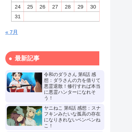
24
25
26
27
28
29
30
31
« 7月
最新記事
令和のダラさん 第6話 感
想：ダラさんの力を借りて
悪霊退散！修行すれば本当
に悪霊ハンターになれそ
う！
ヤニねこ 第6話 感想：スナ
フキンみたいな孤高の存在
になりきれないペンペンね
こ！