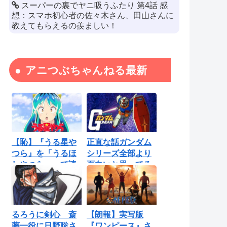
スーパーの裏でヤニ吸うふたり 第4話 感
想：スマホ初心者の佐々木さん、田山さんに
教えてもらえるの羨ましい！
アニつぶちゃんねる最新
【恥】『うる星や
正直な話ガンダム
つら』を「うるほ
シリーズ全部より
しやつら」って読
面白いと思ってる
んでたわ…勘...
ロボットアニ...
るろうに剣心 斎
【朗報】実写版
藤一役に日野聡さ
『ワンピース』さ