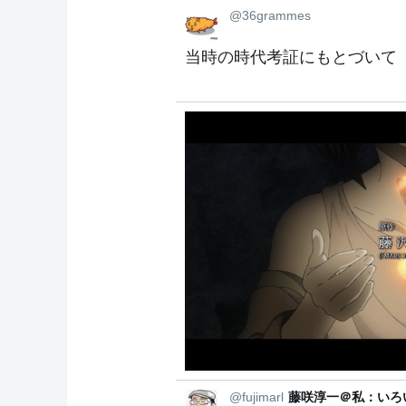
@36grammes
当時の時代考証にもとづいて
@fujimarl
藤咲淳一＠私：いろ