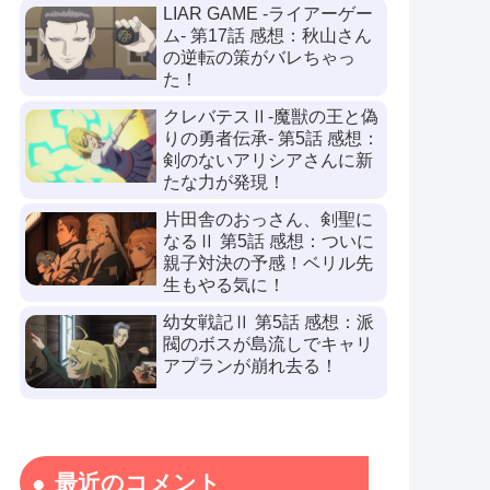
LIAR GAME -ライアーゲー
ム- 第17話 感想：秋山さん
の逆転の策がバレちゃっ
た！
クレバテスⅡ-魔獣の王と偽
りの勇者伝承- 第5話 感想：
剣のないアリシアさんに新
たな力が発現！
片田舎のおっさん、剣聖に
なるⅡ 第5話 感想：ついに
親子対決の予感！ベリル先
生もやる気に！
幼女戦記Ⅱ 第5話 感想：派
閥のボスが島流しでキャリ
アプランが崩れ去る！
最近のコメント