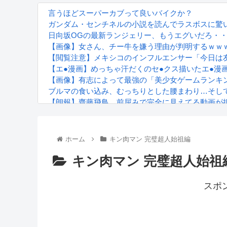
言うほどスーパーカブって良いバイクか？
ガンダム・センチネルの小説を読んでラスボスに驚
日向坂OGの最新ランジェリー、もうエグいだろ・・
【画像】女さん、チー牛を嫌う理由が判明するｗｗ
【閲覧注意】メキシコのインフルエンサー「今日は
【エ●漫画】めっちゃ汗だくのセ●クス描いたエ●漫
【画像】有志によって最強の「美少女ゲームランキ
ブルマの食い込み、むっちりとした腰まわり…そして“
【朗報】齋藤飛鳥、前屈みで完全に見えてる動画が
『進撃の巨人』で一番面白いところってｗｗｗｗｗ
【画像】スト6女キャラの水着がエッチwwwwwwwww
るろうに剣心 -明治剣客浪漫譚- 京都動乱 第33話の
ホーム
キン肉マン 完璧超人始祖編
キン肉マン 完璧超人始祖
スポ
Powered by livedoor 相互RSS