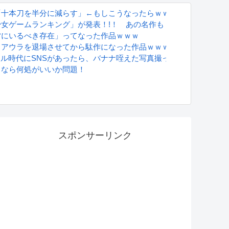
「十本刀を半分に減らす」←もしこうなったらｗｗｗ
女ゲームランキング」が発表！!！ あの名作も
営にいるべき存在」ってなった作品ｗｗｗ
うアウラを退場させてから駄作になった作品ｗｗｗｗｗ
グラドル時代にSNSがあったら、バナナ咥えた写真撮ってたと思う」
るなら何処がいいか問題！
S
スポンサーリンク