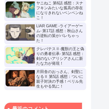
ヤニねこ 第6話 感想：スナ
フキンみたいな孤高の存在
になりきれないペンペンね
こ！
LIAR GAME -ライアーゲー
ム- 第17話 感想：秋山さん
の逆転の策がバレちゃっ
た！
クレバテスⅡ-魔獣の王と偽
りの勇者伝承- 第5話 感想：
剣のないアリシアさんに新
たな力が発現！
片田舎のおっさん、剣聖に
なるⅡ 第5話 感想：ついに
親子対決の予感！ベリル先
生もやる気に！
最近のコメント