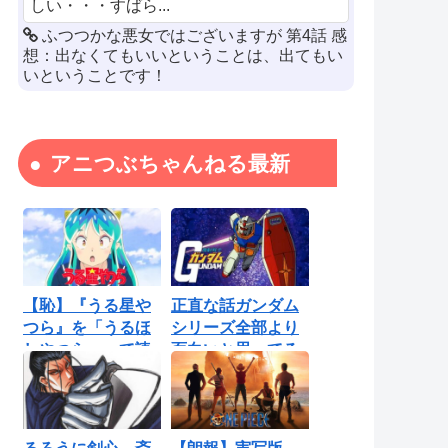
しい・・・すばら...
ふつつかな悪女ではございますが 第4話 感
想：出なくてもいいということは、出てもい
いということです！
アニつぶちゃんねる最新
【恥】『うる星や
正直な話ガンダム
つら』を「うるほ
シリーズ全部より
しやつら」って読
面白いと思ってる
んでたわ…勘...
ロボットアニ...