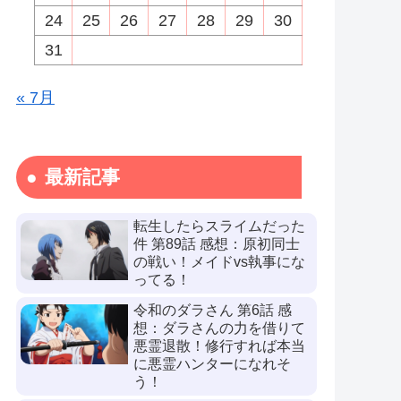
24
25
26
27
28
29
30
31
« 7月
最新記事
転生したらスライムだった
件 第89話 感想：原初同士
の戦い！メイドvs執事にな
ってる！
令和のダラさん 第6話 感
想：ダラさんの力を借りて
悪霊退散！修行すれば本当
に悪霊ハンターになれそ
う！