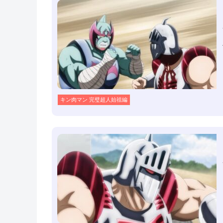
キン肉マン 完璧超人始祖編