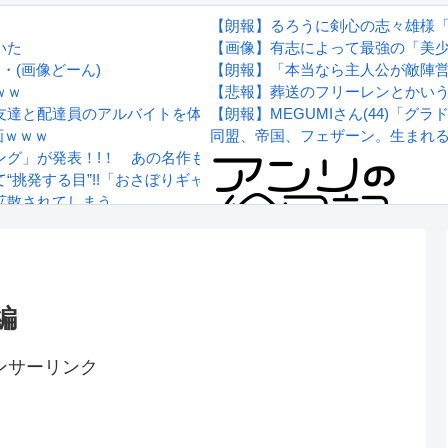
【朗報】るろうに剣心の志々雄様
いた
【画像】有志によって最強の「美少
・(画像どーん)
【朗報】「本当なら主人公が敵陣
ｗｗ
【悲報】葬送のフリーレンとかい
友達と配達員のアルバイトを体験してみるよ！！」←結果・・・
【朗報】MEGUMIさん(44)「
画ｗｗｗ
同盟、帝国、フェザーン。生まれ
ング」が発表！!！ あの名作も
挑発する目”!!「おさぼりギャル 愛沢りさ」フィギュアで新登場
拡散されてしまう…
wwwwwwwww
Powered by livedoor 相互RS
感想
編
ンサーリンク