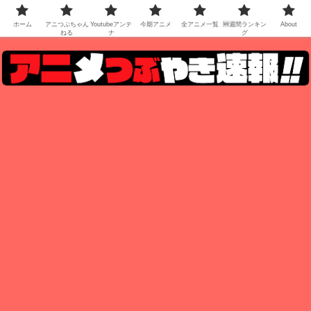
ホーム
アニつぶちゃん
Youtubeアンテ
今期アニメ
全アニメ一覧
🆕週間ランキン
About
ねる
ナ
グ