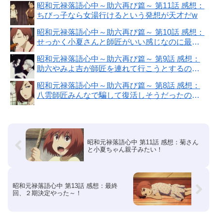
昭和元禄落語心中～助六再び篇～ 第11話 感想：
ちびっ子なら女湯行けるという発想が天才だw
昭和元禄落語心中～助六再び篇～ 第10話 感想：
せっかく小夏さんと師匠がいい感じなのに最後
やばい！
昭和元禄落語心中～助六再び篇～ 第9話 感想：
助六やみよ吉が師匠を連れて行こうとするの怖
い！
昭和元禄落語心中～助六再び篇～ 第8話 感想：
八雲師匠みんなで騙して復活しそうだったの
に！
昭和元禄落語心中 第11話 感想：菊さん
と小夏ちゃん親子みたい！
昭和元禄落語心中 第13話 感想：最終
回、２期決定やった～！