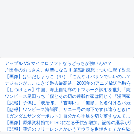
アップル VS マイクロソフトならどっちが強いんや？
片田舎のおっさん、剣聖になるⅡ 第5話 感想：ついに親子対決
【画像】はいだしょうこ（47）「こんなオバサンでいいの…？
デジモンがここにきて過去最高益、2000年のアニメ放送当時を
【しつけぇｗ】中国、海上自衛隊のトマホーク試射を批判「周
ワンピース尾田っち「僕とその辺の連載作家は同じく『漫画家
【悲報】子供に「炭治郎」「杏寿郎」「無惨」と名付けるバカ
【悲報】ワンピース海賊団、サニー号の廊下ですれ違うときに
【ガンダムサンダーボルト】自分から手足を切り落すなんて…
【画像】原爆資料館でPTSDになる子供が増加。記憶の継承が
【悲報】葬送のフリーレンとかいうアウラを退場させてから駄