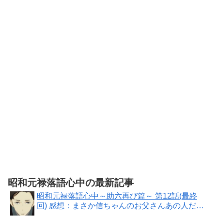
ルリマスター
Bloom Garden
版 [DVD]【想
Party Blu-ray
い出のアニメ
赤い熊さん限
ライブラリー
定特典：ティ
第3集】
ザービジュア
あたしンち 第
ル使用ジグソ
1集 [レンタル
ーパズル（A4
落ち] 全26巻セ
サイズ・104ピ
ット [マーケッ
ース）
トプレイス
DVDセット商
品]
昭和元禄落語心中の最新記事
昭和元禄落語心中～助六再び篇～ 第12話(最終
回) 感想：まさか信ちゃんのお父さんあの人だっ
たとは！