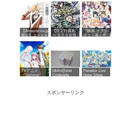
【Amazon.co.jp
【限定特典あ
『映画 ラブラ
限定】コードギ
り 完全生産限
イブ！蓮ノ空
アス 奪還のロ
定版 Blu-ray】
女学院スクー
ゼ Blu-ray
劇場版 無限城
ルアイドルク
BOX（特装限定
編 第一章 猗窩
ラブ Bloom
版） (オリジナ
座再来 (Blu-
Garden
ル特典 新規描
ray)＋特典：ク
Party』Blu-
き下ろしイラス
リアポスタ
ray（特装限定
ト(ロゼ＆アッ
ー、缶バッジ
版）
シュ)使用三方
セット(描き下
TVアニメ
Idolm@ster
Paradox Live
背収納ケース)
ろしイラスト
『Summer
Cinderella
Dope Show
A)、色紙付き
Pockets』Blu-
Girls 6th Live
2026 Blu-ray
ray BOX 下巻
Merry-go-
[Blu-ray]
roundome!!!
スポンサーリンク
タツノコプロ
【オリ特付】
コードギアス
創立50周年記
映画 ラブライ
奪還のロゼ
念 ポールのミ
ブ!蓮ノ空女学
Blu-ray
ラクル大作戦
院スクールア
BOX（特装限
PARTIIデジタ
イドルクラブ
定版）