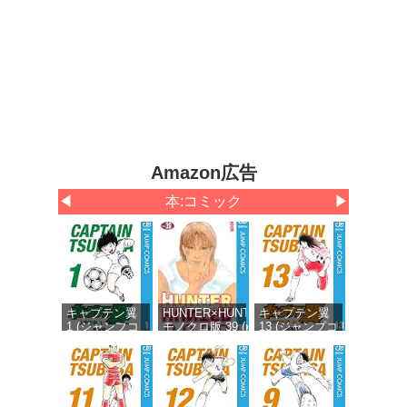
Amazon広告
◀
本:コミック
▶
キャプテン翼
HUNTER×HUNTER
キャプテン翼
1 (ジャンプコ
モノクロ版 39 (ジ
13 (ジャンプコ
ミックス
ャンプコミックス
ミックス
DIGITAL)
DIGITAL)
DIGITAL)