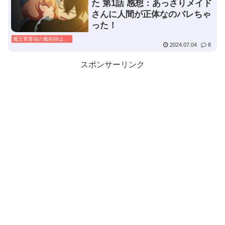
た 第1話 感想：あっさりメイド
さんに人間が正体なのバレちゃ
った！
魔王軍最強の魔術師は人間だった
2024.07.04
8
スポンサーリンク