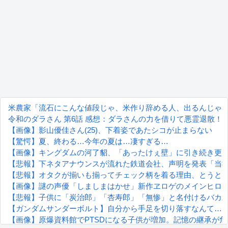
米農家「流石にこんな値段じゃ、米作り辞める人、出るんじゃ
令和のダラさん 第6話 感想：ダラさんの力を借りて悪霊退散
【画像】影山優佳さん(25)、下着姿であたシコが止まらない
【驚愕】夏、終わる…今年の夏は…凄すぎる…
【画像】キングダムの河了貂、「あったけぇ壁」に引き続き更
【悲報】下ネタアナウンスが流れた鉄道会社、声明を発表「当
【悲報】オタクが揃いも揃ってチェック柄を着る理由、とうと
【画像】謎の声優「しましまはかせ」新作ヱロゲのメインヒロ
【悲報】子供に「炭治郎」「杏寿郎」「無惨」と名付けるバカ
【ガンダムサンダーボルト】自分から手足を切り落すなんて…
【画像】原爆資料館でPTSDになる子供が増加。記憶の継承が