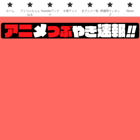
ホーム
アニつぶちゃん
Youtubeアンテ
今期アニメ
全アニメ一覧
🆕週間ランキン
About
ねる
ナ
グ