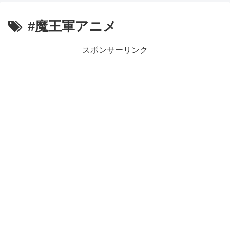
【朗報】齋藤飛鳥、前屈みで完全に見えてる動画が拡散されて
【朗報】MEGUMIさん(44)「グラドル時代にSNSがあったら
#魔王軍アニメ
『進撃の巨人』で一番面白いところってｗｗｗｗｗ
【画像】スト6女キャラの水着がエッチwwwwwwwwwwwwwww
るろうに剣心 -明治剣客浪漫譚- 京都動乱 第33話の感想
スポンサーリンク
同盟、帝国、フェザーン。生まれるなら何処がいいか問題！
Powered by livedoor 相互RSS