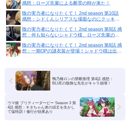
感想：ローズ先輩による断罪の時が来た！
陰の実力者になりたくて！ 2nd season 第10話
感想：シドくんシリアスな場面なのにクッキー
ムシャムシャ！
陰の実力者になりたくて！ 2nd season 第9話 感
想：何も知らないシャドウ様、ローズ先輩の裏
切りに怒った！
陰の実力者になりたくて！ 2nd season 第8話 感
想：一期OPの謎衣装が登場！シャドウ様は出番
なかった
鴨乃橋ロンの禁断推理 第4話 感想：
BLUEの陰険な先生がキャラ崩壊！
ウマ娘 プリティーダービー Season 3 第
4話 感想：キタちゃん体の頑丈を生かし
て猛特訓！修行が効果あり