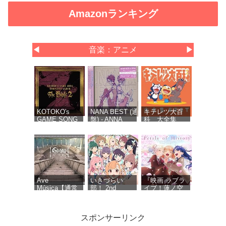
Amazonランキング
◀
音楽：アニメ
▶
KOTOKO's
NANA BEST (通常
キテレツ大百
GAME SONG
盤) - ANNA
科 大全集
COMPLETE
TSUCHIYA inspi'
BEST
ALBUM “The
NANA(BLACK
Bible 2” -
STONES),OLIVIA
KOTOKO (特
inspi'
典なし)
REIRA(TRAPNEST)
Ave
いきづらい
『映画 ラブラ
Música【通常
部！ 2nd
イブ！蓮ノ空
盤】 - Ave
Single「Dou-
女学院スクー
Mujica
Da? DOING! /
ルアイドルク
REGAIN
ラブ Bloom
スポンサーリンク
AGAIN
Garden
LLLLOVE」
Party』オリジ