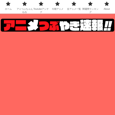
ホーム
アニつぶちゃん
Youtubeアンテ
今期アニメ
全アニメ一覧
🆕週間ランキン
About
ねる
ナ
グ