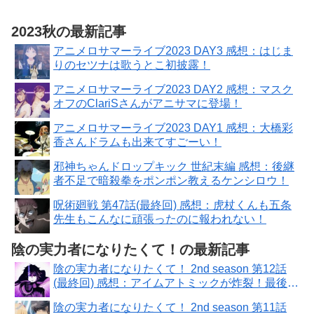
2023秋の最新記事
アニメロサマーライブ2023 DAY3 感想：はじま
りのセツナは歌うとこ初披露！
アニメロサマーライブ2023 DAY2 感想：マスク
オフのClariSさんがアニサマに登場！
アニメロサマーライブ2023 DAY1 感想：大橋彩
香さんドラムも出来てすごーい！
邪神ちゃんドロップキック 世紀末編 感想：後継
者不足で暗殺拳をポンポン教えるケンシロウ！
呪術廻戦 第47話(最終回) 感想：虎杖くんも五条
先生もこんなに頑張ったのに報われない！
陰の実力者になりたくて！の最新記事
陰の実力者になりたくて！ 2nd season 第12話
(最終回) 感想：アイムアトミックが炸裂！最後に
緊急事態発生！
陰の実力者になりたくて！ 2nd season 第11話