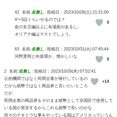
42
名前:
名無し
:
投稿日：2023/10/28(土) 21:21:00
4〜5話くらいやるのでは？
0
血の女王編以上に名場面があるし。
オリアナ編はマストでしょう。
63
名前:
名無し
:
投稿日：2023/10/31(火) 07:45:44
河野貴明と向坂環か。懐かしいな
0
2
名前:
名無し
:
投稿日：2023/10/26(木) 07:52:41
公的機関ではなく民間企業が発行しているの
+14
だから紙幣ではなく商品券と言いたいところ
だが
民間企業の商品券をそのまま紙幣として全国区で使用して
いる国が実在するからこれも紙幣で良いのかな
尚そのテキトウな事をやっている国はアメリカっていうん