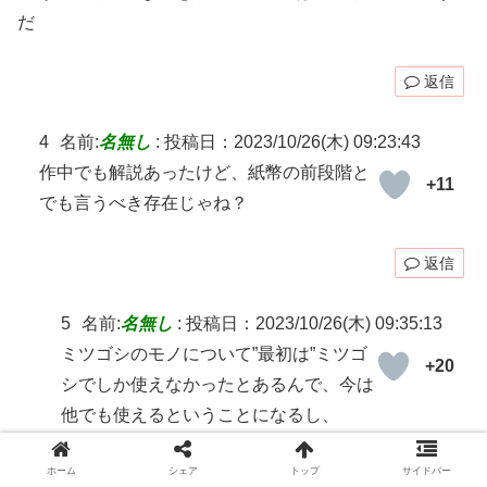
だ
返信
4
名前:
名無し
:
投稿日：2023/10/26(木) 09:23:43
作中でも解説あったけど、紙幣の前段階と
+11
でも言うべき存在じゃね？
返信
5
名前:
名無し
:
投稿日：2023/10/26(木) 09:35:13
ミツゴシのモノについて”最初は”ミツゴ
+20
シでしか使えなかったとあるんで、今は
他でも使えるということになるし、
大商会連合のモノは王都でしか使えない=ミツゴシ
ホーム
シェア
トップ
サイドバー
のモノは地方でも使える(実際ミツゴシは地方経済に