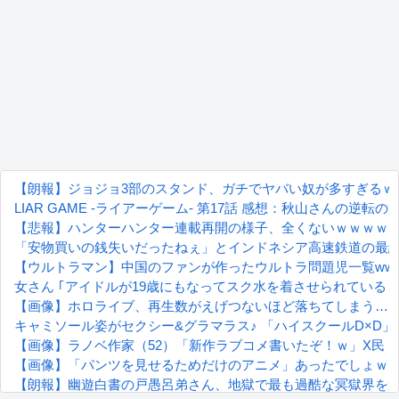
【朗報】ジョジョ3部のスタンド、ガチでヤバい奴が多すぎるｗ
LIAR GAME -ライアーゲーム- 第17話 感想：秋山さんの逆転
【悲報】ハンターハンター連載再開の様子、全くないｗｗｗｗ
「安物買いの銭失いだったねぇ」とインドネシア高速鉄道の最
【ウルトラマン】中国のファンが作ったウルトラ問題児一覧www
女さん ｢アイドルが19歳にもなってスク水を着させられている
【画像】ホロライブ、再生数がえげつないほど落ちてしまう…
キャミソール姿がセクシー&グラマラス♪ 「ハイスクールD×D
【画像】ラノベ作家（52）「新作ラブコメ書いたぞ！ｗ」X民
【画像】「パンツを見せるためだけのアニメ」あったでしょｗ
【朗報】幽遊白書の戸愚呂弟さん、地獄で最も過酷な冥獄界を