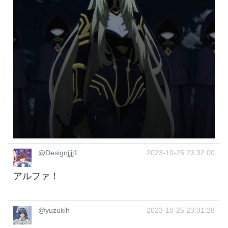
@Designjjjj1
2023-10-25 23:32:00
アルファ！
@yuzukih
2023-10-25 23:31:28