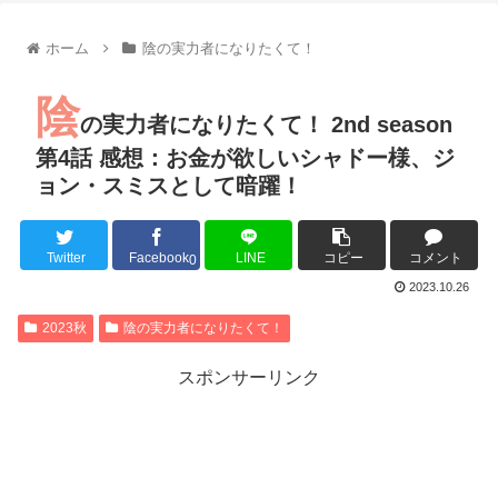
【朗報】齋藤飛鳥、前屈みで完全に見えてる動画が拡散されて
【朗報】MEGUMIさん(44)「グラドル時代にSNSがあったら
ホーム
陰の実力者になりたくて！
『進撃の巨人』で一番面白いところってｗｗｗｗｗ
【画像】スト6女キャラの水着がエッチwwwwwwwwwwwwwww
陰
るろうに剣心 -明治剣客浪漫譚- 京都動乱 第33話の感想
の実力者になりたくて！ 2nd season
同盟、帝国、フェザーン。生まれるなら何処がいいか問題！
第4話 感想：お金が欲しいシャドー様、ジ
ョン・スミスとして暗躍！
Twitter
Facebook
LINE
コピー
コメント
Powered by livedoor 相互RSS
0
2023.10.26
2023秋
陰の実力者になりたくて！
スポンサーリンク