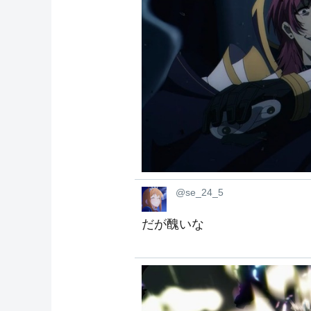
@se_24_5
だが醜いな