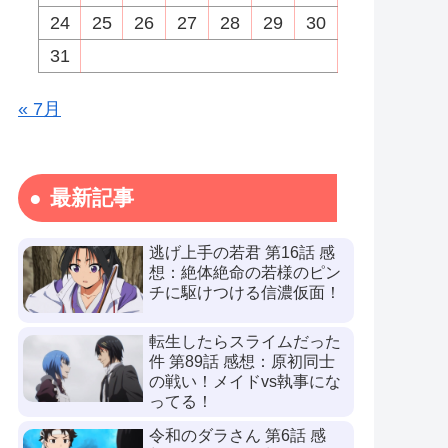
24
25
26
27
28
29
30
31
« 7月
最新記事
逃げ上手の若君 第16話 感
想：絶体絶命の若様のピン
チに駆けつける信濃仮面！
転生したらスライムだった
件 第89話 感想：原初同士
の戦い！メイドvs執事にな
ってる！
令和のダラさん 第6話 感