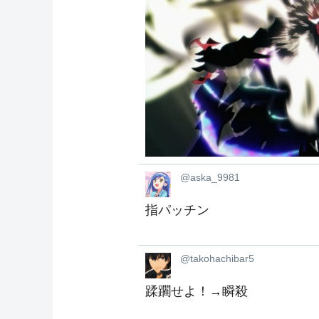
@aska_9981
指パッチン
@takohachibar5
蹂躙せよ！→瞬殺