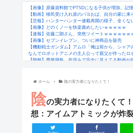
【画像】原爆資料館でPTSDになる子供が増加。記
【動画】移民受け入れ派のパヨおば、自分の家に来
【悲報】ハンターハンター連載再開の様子、全くな
【画像】どのくノ一を快楽責めしたいｗｗｗｗｗ
【速報】佐藤二朗さん、突然ツイートｗｗｗｗｗｗ
【画像】セブンイレブン、ついに神商品を販売
【機動戦士ガンダム】アムロ「俺は前から、シャア
なんでロボットアニメの主人公って親父が作ったロ
【朗報】齋藤飛鳥、前屈みで完全に見えてる動画が
『進撃の巨人』で一番面白いところってｗｗｗｗｗ
【画像】スト6女キャラの水着がエッチwwwwwwwww
るろうに剣心 -明治剣客浪漫譚- 京都動乱 第33話の
ホーム
陰の実力者になりたくて！
陰
の実力者になりたくて！ 2nd
想：アイムアトミックが炸裂
Powered by livedoor 相互RSS