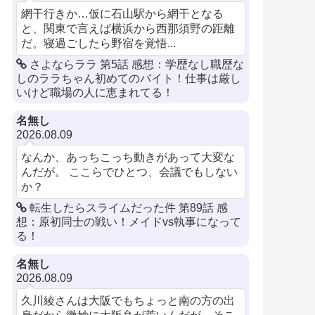
網干行きか…仮に石山駅から網干となる
と、関東で言えば横浜から西那須野の距離
だ。寝過ごしたら野宿を覚悟...
さよならララ 第5話 感想：学歴なし職歴な
しのララちゃん初めてのバイト！仕事は厳し
いけど職場の人に恵まれてる！
名無し
2026.08.09
なんか、あっちこっち動きがあって大変な
んだが。 ここらでひとつ、会議でもしない
か？
転生したらスライムだった件 第89話 感
想：原初同士の戦い！メイドvs執事になって
る！
名無し
2026.08.09
久川綾さんは大阪でもちょっと南の方の出