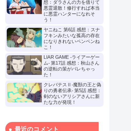
想：ダラさんの力を借りて
悪霊退散！修行すれば本当
に悪霊ハンターになれそ
う！
ヤニねこ 第6話 感想：スナ
フキンみたいな孤高の存在
になりきれないペンペンね
こ！
LIAR GAME -ライアーゲー
ム- 第17話 感想：秋山さん
の逆転の策がバレちゃっ
た！
クレバテスⅡ-魔獣の王と偽
りの勇者伝承- 第5話 感想：
剣のないアリシアさんに新
たな力が発現！
最近のコメント