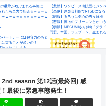
憶の継承が危ぶまれる事態に
【悲報】ワンピース海賊団にジン
られたら全力で拒否るｗｗｗｗｗｗｗｗｗｗ
【画像】原爆資料館でPTSDにな
いｗｗｗｗｗｗｗｗｗｗｗｗｗ
【朗報】るろうに剣心の志々雄様
【悲報】葬送のフリーレンとかい
ｗ
【朗報】MEGUMIさん(44)「
同盟、帝国、フェザーン。生まれ
のパートナーには包容力のある女性が良いと思ってました」
ボに乗ることが多いの？
拡散されてしまう…
wwwwwwwww
Powered by livedoor 相互RS
感想
 season 第12話(最終回) 感
！最後に緊急事態発生！