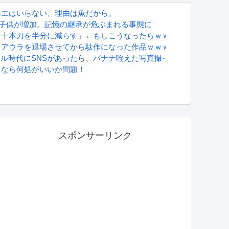
ベエはいらない、理由は魚だから。
る子供が増加。記憶の継承が危ぶまれる事態に
「十本刀を半分に減らす」←もしこうなったらｗｗｗ
うアウラを退場させてから駄作になった作品ｗｗｗｗｗ
グラドル時代にSNSがあったら、バナナ咥えた写真撮ってたと思う」
るなら何処がいいか問題！
S
スポンサーリンク