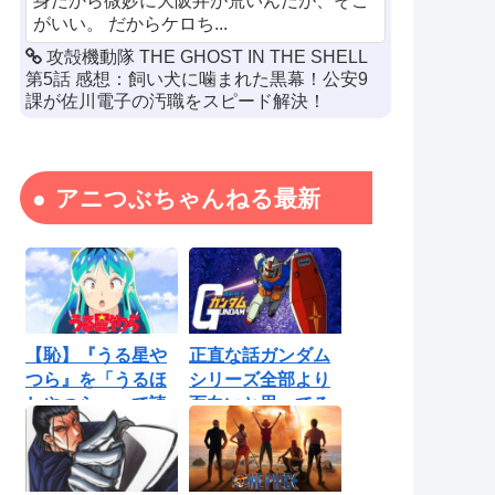
身だから微妙に大阪弁が荒いんだが、そこ
がいい。 だからケロち...
攻殻機動隊 THE GHOST IN THE SHELL
第5話 感想：飼い犬に噛まれた黒幕！公安9
課が佐川電子の汚職をスピード解決！
アニつぶちゃんねる最新
【恥】『うる星や
正直な話ガンダム
つら』を「うるほ
シリーズ全部より
しやつら」って読
面白いと思ってる
んでたわ…勘...
ロボットアニ...