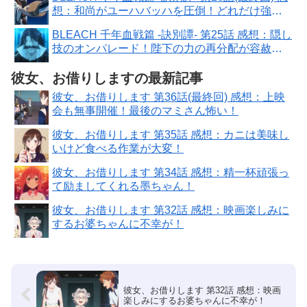
想：和尚がユーハバッハを圧倒！どれだけ強い
んだ！
BLEACH 千年血戦篇 -訣別譚- 第25話 感想：隠し
技のオンパレード！陛下の力の再分配が容赦な
い！
彼女、お借りしますの最新記事
彼女、お借りします 第36話(最終回) 感想：上映
会も無事開催！最後のマミさん怖い！
彼女、お借りします 第35話 感想：カニは美味し
いけど食べる作業が大変！
彼女、お借りします 第34話 感想：精一杯頑張っ
て励ましてくれる墨ちゃん！
彼女、お借りします 第32話 感想：映画楽しみに
するお婆ちゃんに不幸が！
彼女、お借りします 第32話 感想：映画
楽しみにするお婆ちゃんに不幸が！