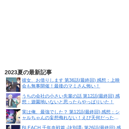
2023夏の最新記事
彼女、お借りします 第36話(最終回) 感想：上映
会も無事開催！最後のマミさん怖い！
うちの会社の小さい先輩の話 第12話(最終回) 感
想：遊園地いないと思ったらやっぱりいた！
実は俺、最強でした？ 第12話(最終回) 感想：シ
ャルちゃんの妄想侮れない！えび天何だったの
か気になる〜
BLEACH 千年血戦篇 -訣別譚- 第26話(最終回) 感