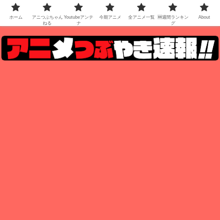
ホーム
アニつぶちゃん
Youtubeアンテ
今期アニメ
全アニメ一覧
🆕週間ランキン
About
ねる
ナ
グ