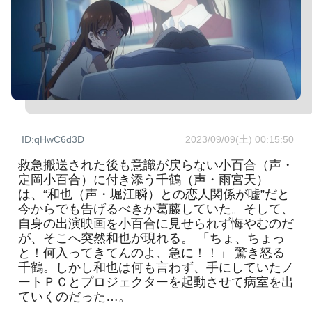
ID:qHwC6d3D
2023/09/09(土) 00:15:50
救急搬送された後も意識が戻らない小百合（声・
定岡小百合）に付き添う千鶴（声・雨宮天）
は、“和也（声・堀江瞬）との恋人関係が嘘”だと
今からでも告げるべきか葛藤していた。そして、
自身の出演映画を小百合に見せられず悔やむのだ
が、そこへ突然和也が現れる。 「ちょ、ちょっ
と！何入ってきてんのよ、急に！！」 驚き怒る
千鶴。しかし和也は何も言わず、手にしていたノ
ートＰＣとプロジェクターを起動させて病室を出
ていくのだった…。