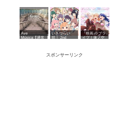
COMPLETE
TSUCHIYA inspi'
BEST
ALBUM “The
NANA(BLACK
Bible 2” -
STONES),OLIVIA
KOTOKO (特
inspi'
典なし)
REIRA(TRAPNEST)
Ave
いきづらい
『映画 ラブラ
Música【通常
部！ 2nd
イブ！蓮ノ空
盤】 - Ave
Single「Dou-
女学院スクー
Mujica
Da? DOING! /
ルアイドルク
REGAIN
ラブ Bloom
スポンサーリンク
AGAIN
Garden
LLLLOVE」
Party』オリジ
(通常盤) - いき
ナルサウンド
づらい部！
トラック
「Petals of
サマーツイン
MYTH & ROID
初音ミク「マ
History」 - 音
テール (TYPE
ベストアルバ
ジカルミライ
楽：藤澤慶昌
C) - ≒JOY (特
ム「
2026」
典なし)
MUSEUM-
OFFICIAL
THE BEST OF
ALBUM - 初音
MYTH ＆
ミク
ROID- 」【初
回限定盤】
『ウマ娘 プリ
ティーダービ
ー』WINNING
LIVE 34 (通常
盤) - V.A.