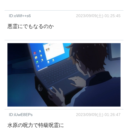
ID:oWif++s6
2023/09/09(土) 01:25:45
悪霊にでもなるのか
ID:iUwE8EPs
2023/09/09(土) 01:26:47
水原の呪力で特級呪霊に