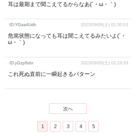
耳は最期まで聞こえてるからなあ(´・ω・｀)
ID:YGaa4Udh
2023/09/09(土) 01:30:53
危篤状態になっても耳は聞こえてるみたいよ(´・
ω・｀)
ID:yGzp9shr
2023/09/09(土) 01:29:33
これ死ぬ直前に一瞬起きるパターン
次へ
1
2
3
4
5