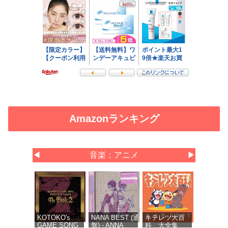
Amazonランキング
◀
音楽：アニメ
▶
KOTOKO's
NANA BEST (通常
キテレツ大百
GAME SONG
盤) - ANNA
科 大全集