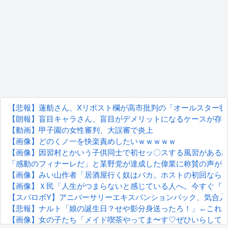
【悲報】蓮舫さん、Xリポスト欄が高市批判の「オールスター状
【朗報】盲目キャラさん、盲目がデメリットになるケースが存
【動画】甲子園の女性審判、大誤審で炎上
【画像】どのくノ一を快楽責めしたいｗｗｗｗｗ
【画像】因習村とかいう子供同士で初セッ〇スする風習がある
「感動のフィナーレだ」と某野党が達成した偉業に称賛の声が
【画像】みい山作者「居酒屋行く奴はバカ。ホストの初回なら
【画像】Ｘ民「人生がつまらないと感じている人へ。今すぐ『こ
【スパロボY】アニバーサリーエキスパンションパック、気合入
【悲報】ナルト「娘の誕生日？せや影分身送ったろ！」←これ
【画像】女の子たち「メイド喫茶やってま〜す♡ぜひいらして