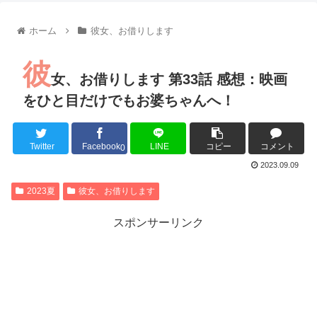
【朗報】齋藤飛鳥、前屈みで完全に見えてる動画が拡散されて
【朗報】MEGUMIさん(44)「グラドル時代にSNSがあったら
ホーム
彼女、お借りします
『進撃の巨人』で一番面白いところってｗｗｗｗｗ
【画像】スト6女キャラの水着がエッチwwwwwwwwwwwwwww
彼
るろうに剣心 -明治剣客浪漫譚- 京都動乱 第33話の感想
女、お借りします 第33話 感想：映画
同盟、帝国、フェザーン。生まれるなら何処がいいか問題！
をひと目だけでもお婆ちゃんへ！
Twitter
Facebook
LINE
コピー
コメント
0
Powered by livedoor 相互RSS
2023.09.09
2023夏
彼女、お借りします
スポンサーリンク