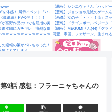
www
【悲報】シンエヴァさん「ハッピ
”を体感！ 展示イベント「ハイキュー!! オン ザ コート」東京会場
【悲報】ジョジョや鬼滅のゲーム
on《奪還編》PV公開！！！！
【画像】女の子「・・・！💦」ス
グが富野作品の中でも屈指の美しさを誇る作品
【悲報】ドラゴンボールベジータ
泉進次郎にガチギレ 痛烈な風刺漫画を投稿
【朗報】MEGUMIさん(44)「
いｗｗｗｗｗｗｗｗｗｗｗｗｗ
同盟、帝国、フェザーン。生まれ
秋山さんの逆転の策がバレちゃった！
拡散されてしまう…
wwwwwwwww
Powered by livedoor 相互RS
感想
 第9話 感想：フラーニャちゃんの