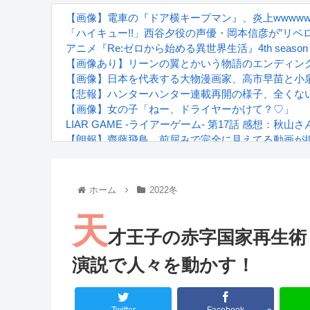
【画像】電車の『ドア横キープマン』、炎上wwwww
「ハイキュー!!」西谷夕役の声優・岡本信彦が”リベロ
アニメ『Re:ゼロから始める異世界生活』4th seas
【画像あり】リーンの翼とかいう物語のエンディン
【画像】日本を代表する大物漫画家、高市早苗と小
【悲報】ハンターハンター連載再開の様子、全くな
【画像】女の子「ねー、ドライヤーかけて？♡」
LIAR GAME -ライアーゲーム- 第17話 感想：
【朗報】齋藤飛鳥、前屈みで完全に見えてる動画が
『進撃の巨人』で一番面白いところってｗｗｗｗｗ
【画像】スト6女キャラの水着がエッチwwwwwwwww
るろうに剣心 -明治剣客浪漫譚- 京都動乱 第33話の
ホーム
2022冬
天
才王子の赤字国家再生術
演説で人々を動かす！
Powered by livedoor 相互RSS