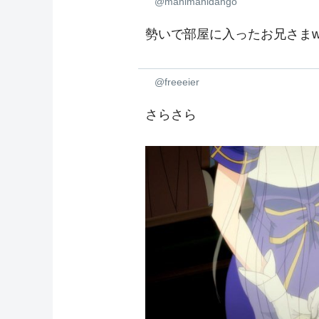
@manimanidango
勢いで部屋に入ったお兄さま
@freeeier
さらさら