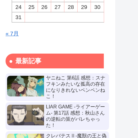
24
25
26
27
28
29
30
31
« 7月
最新記事
ヤニねこ 第6話 感想：スナ
フキンみたいな孤高の存在
になりきれないペンペンね
こ！
LIAR GAME -ライアーゲー
ム- 第17話 感想：秋山さん
の逆転の策がバレちゃっ
た！
クレバテスⅡ-魔獣の王と偽