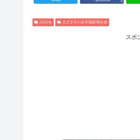
Twitter
Facebook
0
2022冬
天才王子の赤字国家再生術
スポ