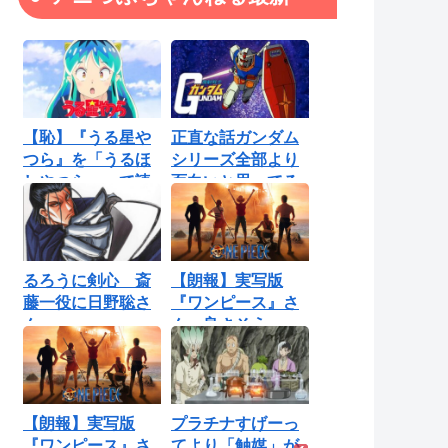
【恥】『うる星や
正直な話ガンダム
つら』を「うるほ
シリーズ全部より
しやつら」って読
面白いと思ってる
んでたわ…勘...
ロボットアニ...
るろうに剣心 斎
【朗報】実写版
藤一役に日野聡さ
『ワンピース』さ
ん
ん、良さそう
【Netflix】
【朗報】実写版
プラチナすげーっ
『ワンピース』さ
てより「触媒」が