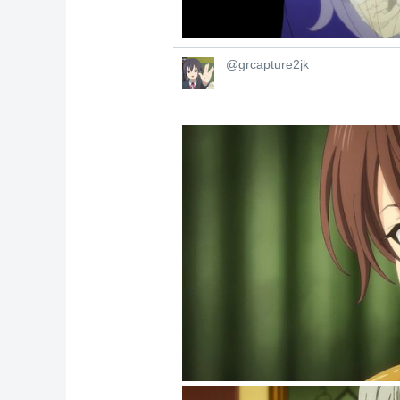
@grcapture2jk