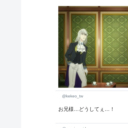
@kekeo_tw
お兄様…どうしてぇ…！