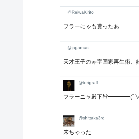
@ReiwaKirito
フラーにゃも貰ったあ
@jagamusi
天才王子の赤字国家再生術、
@torigraff
フラーニャ殿下ｷﾀ━━━━(ﾟ∀
@shittaka3rd
来ちゃった