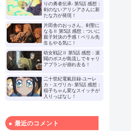
りの勇者伝承- 第5話 感想：
剣のないアリシアさんに新
たな力が発現！
片田舎のおっさん、剣聖に
なるⅡ 第5話 感想：ついに
親子対決の予感！ベリル先
生もやる気に！
幼女戦記Ⅱ 第5話 感想：派
閥のボスが島流しでキャリ
アプランが崩れ去る！
二十世紀電氣目録-ユーレ
カ・エヴリカ- 第5話 感想：
稲子ちゃん変なスイッチが
入りっぱなし！
最近のコメント