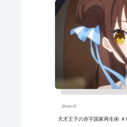
@tatoJII
天才王子の赤字国家再生術 ＃