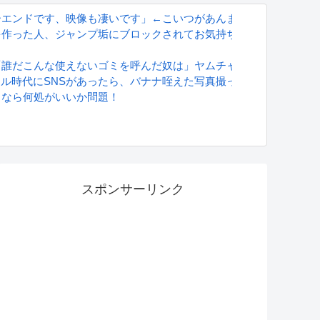
ーエンドです、映像も凄いです」←こいつがあんまり評価されない
が開幕
を作った人、ジャンプ垢にブロックされてお気持ち表明
ッ
「誰だこんな使えないゴミを呼んだ奴は」ヤムチャ「はは…」←こ
グラドル時代にSNSがあったら、バナナ咥えた写真撮ってたと思う」
るなら何処がいいか問題！
S
スポンサーリンク