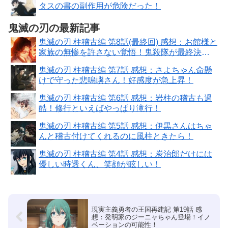
タスの書の副作用が危険だった！
鬼滅の刃の最新記事
鬼滅の刃 柱稽古編 第8話(最終回) 感想：お館様と
家族の無惨を許さない覚悟！鬼殺隊が最終決戦
場へ
鬼滅の刃 柱稽古編 第7話 感想：さよちゃん命懸
けで守った悲鳴嶼さん！好感度が急上昇！
鬼滅の刃 柱稽古編 第6話 感想：岩柱の稽古も過
酷！修行といえばやっぱり滝行！
鬼滅の刃 柱稽古編 第5話 感想：伊黒さんはちゃ
んと稽古付けてくれるのに風柱ときたら！
鬼滅の刃 柱稽古編 第4話 感想：炭治郎だけには
優しい時透くん、笑顔が眩しい！
現実主義勇者の王国再建記 第19話 感
想：発明家のジーニャちゃん登場！イノ
ベーションの可能性！