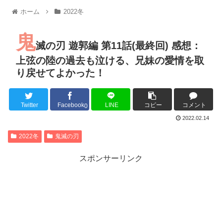
【朗報】MEGUMIさん(44)「グラドル時代にSNSがあったら
ホーム
2022冬
『進撃の巨人』で一番面白いところってｗｗｗｗｗ
【画像】スト6女キャラの水着がエッチwwwwwwwwwwwwwww
鬼
るろうに剣心 -明治剣客浪漫譚- 京都動乱 第33話の感想
滅の刃 遊郭編 第11話(最終回) 感想：
同盟、帝国、フェザーン。生まれるなら何処がいいか問題！
上弦の陸の過去も泣ける、兄妹の愛情を取
り戻せてよかった！
Twitter
Facebook
LINE
コピー
コメント
Powered by livedoor 相互RSS
0
2022.02.14
2022冬
鬼滅の刃
スポンサーリンク