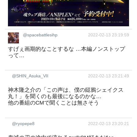
@spacebattlesihp
2022-02-13 23:19:59
すげぇ画期的なことするな …本編ノンストップ
って…
@SHIN_Asuka_VII
2022-02-13 23:21:49
神木隆之介の「この声は、僕の鎹鴉シェイクス
丸！」を聞くのも最後になるのかな…
他の番組のCMで聞くことは無さそう
@ryopepe8
2022-02-13 23:20:21