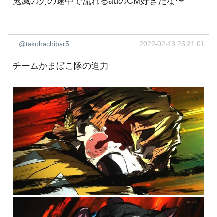
鬼滅の刃の途中で流れるauのCM好きだな〜
@takohachibar5
2022-02-13 23:21:01
チームかまぼこ隊の迫力