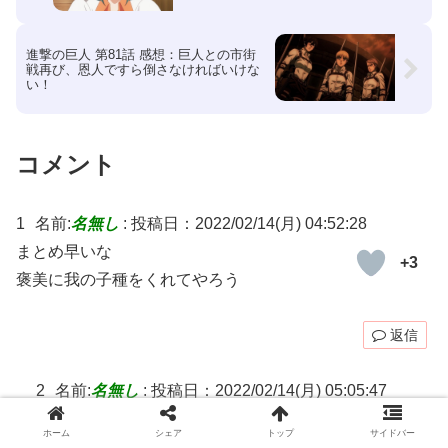
進撃の巨人 第81話 感想：巨人との市街
戦再び、恩人ですら倒さなければいけな
い！
コメント
1
名前:
名無し
:
投稿日：2022/02/14(月) 04:52:28
まとめ早いな
+3
褒美に我の子種をくれてやろう
返信
2
名前:
名無し
:
投稿日：2022/02/14(月) 05:05:47
番組間違えてますヨ
+17
ホーム
シェア
トップ
サイドバー