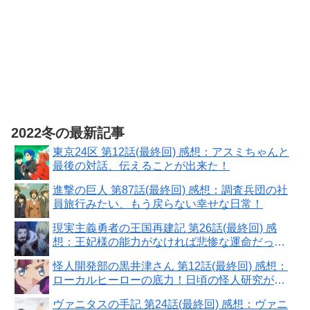
2022冬の最新記事
東京24区 第12話(最終回) 感想：アスミちゃんと
最後の対話、伝えることが出来た！
進撃の巨人 第87話(最終回) 感想：調査兵団の社
員旅行みたい、もう戻らない幸せな日常！
現実主義勇者の王国再建記 第26話(最終回) 感
想：王妃様の能力がなければ悲惨な運命だった
ソーマくん！
怪人開発部の黒井津さん 第12話(最終回) 感想：
ローカルヒーローの底力！日頃の怪人研究が実
を結ぶ！
ヴァニタスの手記 第24話(最終回) 感想：ヴァニ