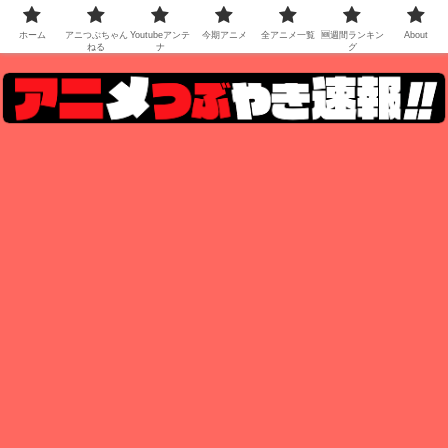
ホーム
アニつぶちゃん
Youtubeアンテ
今期アニメ
全アニメ一覧
🆕週間ランキン
About
ねる
ナ
グ