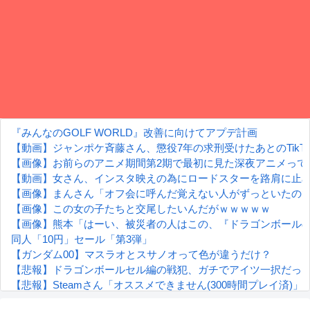
『みんなのGOLF WORLD』改善に向けてアプデ計画
【動画】ジャンポケ斉藤さん、懲役7年の求刑受けたあとのTikTok
【画像】お前らのアニメ期間第2期で最初に見た深夜アニメって
【動画】女さん、インスタ映えの為にロードスターを路肩に止めて
【画像】まんさん「オフ会に呼んだ覚えない人がずっといたの
【画像】この女の子たちと交尾したいんだがｗｗｗｗｗ
【画像】熊本「はーい、被災者の人はこの、『ドラゴンボール
同人「10円」セール「第3弾」
【ガンダム00】マスラオとスサノオって色が違うだけ？
【悲報】ドラゴンボールセル編の戦犯、ガチでアイツ一択だっ
【悲報】Steamさん「オススメできません(300時間プレイ済)
【朗報】齋藤飛鳥、前屈みで完全に見えてる動画が拡散されて