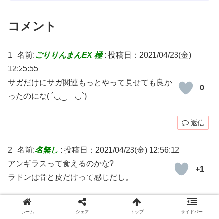
コメント
1
名前:
ごりりんまんEX 極
:
投稿日：2021/04/23(金)
12:25:55
サガだけにサガ関連もっとやって見せても良か
0
ったのにな( ´◡‿ゝ◡`)
返信
2
名前:
名無し
:
投稿日：2021/04/23(金) 12:56:12
アンギラスって食えるのかな?
+1
ラドンは骨と皮だけって感じだし。
返信
ホーム
シェア
トップ
サイドバー