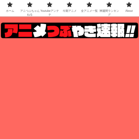
ホーム
アニつぶちゃん
Youtubeアンテ
今期アニメ
全アニメ一覧
🆕週間ランキン
About
ねる
ナ
グ