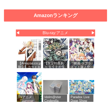
Amazonランキング
◀
Blu-ray:アニメ
▶
【Amazon.co.jp
【限定特典あ
『映画 ラブラ
限定】コードギ
り 完全生産限
イブ！蓮ノ空
アス 奪還のロ
定版 Blu-ray】
女学院スクー
ゼ Blu-ray
劇場版 無限城
ルアイドルク
BOX（特装限定
編 第一章 猗窩
ラブ Bloom
版） (オリジナ
座再来 (Blu-
Garden
ル特典 新規描
ray)＋特典：ク
Party』Blu-
き下ろしイラス
リアポスタ
ray（特装限定
ト(ロゼ＆アッ
ー、缶バッジ
版）
シュ)使用三方
セット(描き下
TVアニメ
Idolm@ster
Paradox Live
背収納ケース)
ろしイラスト
『Summer
Cinderella
Dope Show
A)、色紙付き
Pockets』Blu-
Girls 6th Live
2026 Blu-ray
ray BOX 下巻
Merry-go-