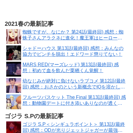
2021春の最新記事
蜘蛛ですが、なにか？ 第24話(最終回) 感想：蜘
蛛子さんアラクネに進化！魔王軍はヒーローだ
った？
シャドーハウス 第13話(最終回) 感想：みんなの
協力でピンチを脱出！エドワード懲りてない！
MARS RED(マーズレッド) 第13話(最終回) 感
想：初めて血を飲んだ栗栖くん覚醒！
幼なじみが絶対に負けないラブコメ 第12話(最終
回) 感想：おさかのという新概念でIQを溶かして
いく作戦！
フルーツバスケット The Final 第13話(最終回) 感
想：動物園デートに付き添いありなのが透くん
らしい！
ゴジラ S.Pの最新記事
ゴジラ S.P＜シンギュラポイント＞ 第13話(最終
回) 感想：ODが光りジェットジャガーが最強