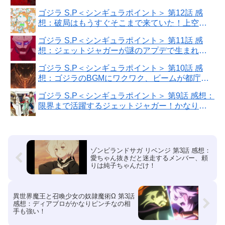
化！
ゴジラ S.P＜シンギュラポイント＞ 第12話 感
想：破局はもうすぐそこまで来ていた！上空
100mがゴジラの高さとピッタリ
ゴジラ S.P＜シンギュラポイント＞ 第11話 感
想：ジェットジャガーが謎のアプデで生まれ変
わった！
ゴジラ S.P＜シンギュラポイント＞ 第10話 感
想：ゴジラのBGMにワクワク、ビームが都庁も
襲う！
ゴジラ S.P＜シンギュラポイント＞ 第9話 感想：
限界まで活躍するジェットジャガー！かなりギ
リギリの戦い
ゾンビランドサガ リベンジ 第3話 感想：
愛ちゃん抜きだと迷走するメンバー、頼
りは純子ちゃんだけ！
異世界魔王と召喚少女の奴隷魔術Ω 第3話
感想：ディアブロがかなりピンチなの相
手も強い！