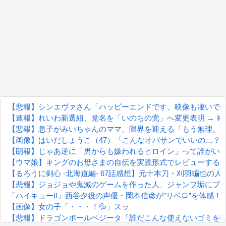
【悲報】シンエヴァさん「ハッピーエンドです、映像も凄いで
【速報】れいわ新選組、党名を「いのちの党」へ変更表明 → 
【悲報】息子がみいちゃんのママ、限界を迎える「もう無理。
【画像】はいだしょうこ（47）「こんなオバサンでいいの…？
【朗報】じゃあ逆に「男からも嫌われるヒロイン」って誰がい
【ウマ娘】キングのお母さまの自伝を実践形式でレビューする
【るろうに剣心 -北海道編- 67話感想】元十本刀・刈羽蝙也の
【悲報】ジョジョや鬼滅のゲームを作った人、ジャンプ垢にブ
「ハイキュー!!」西谷夕役の声優・岡本信彦が”リベロ”を体感！ 
【画像】女の子「・・・！💦」スッ
【悲報】ドラゴンボールベジータ「誰だこんな使えないゴミを