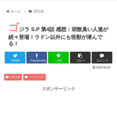
【朗報】齋藤飛鳥、前屈みで完全に見えてる動画が拡散されて
【朗報】MEGUMIさん(44)「グラドル時代にSNSがあったら
ホーム
2021春
『進撃の巨人』で一番面白いところってｗｗｗｗｗ
【画像】スト6女キャラの水着がエッチwwwwwwwwwwwwwww
ゴ
るろうに剣心 -明治剣客浪漫譚- 京都動乱 第33話の感想
ジラ S.P 第4話 感想：胡散臭い人達が
同盟、帝国、フェザーン。生まれるなら何処がいいか問題！
続々登場！ラドン以外にも怪獣が潜んで
る！
Twitter
Facebook
LINE
コピー
コメント
Powered by livedoor 相互RSS
0
2021.04.23
2021春
ゴジラ S.P
スポンサーリンク