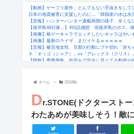
【動画】ゲーフリ新作、とんでもない手抜きをしてし
日本の地震被害に支援したのに…「韓国産の水は水
【悲報】ハンターハンター連載再開の様子、全くな
【彼岸島48日後…】491話感想 現彼岸島のボス、
【画像】格ゲーキャラでエッチしたいキャラはやい
【画像】最新のライザ、まだイケるｗｗｗｗｗ
【悲報】被災地女性、旦那の行動にブチ切れ「赤ち
※「オッゴ（シャア）」vs「アレックス（クリス）
【朗報】齋藤飛鳥、前屈みで完全に見えてる動画が
『進撃の巨人』で一番面白いところってｗｗｗｗｗ
【画像】スト6女キャラの水着がエッチwwwwwwwww
るろうに剣心 -明治剣客浪漫譚- 京都動乱 第33話の
ホーム
2019秋
D
r.STONE(ドクタースト
わたあめが美味しそう！敵
Powered by livedoor 相互RSS