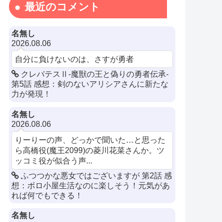
最近のコメント
名無し
2026.08.06
自分に負けないのは、さすが勇者
クレバテスⅡ-魔獣の王と偽りの勇者伝承-
第5話 感想：剣のないアリシアさんに新たな
力が発現！
名無し
2026.08.06
りーりーの声、どっかで聞いた…と思った
ら高橋役(魔王2099)の菱川花菜さんか。ツ
ッコミ役が似合う声...
ふつつかな悪女ではございますが 第2話 感
想：ボロ小屋生活なのに楽しそう！元気があ
れば何でもできる！
名無し