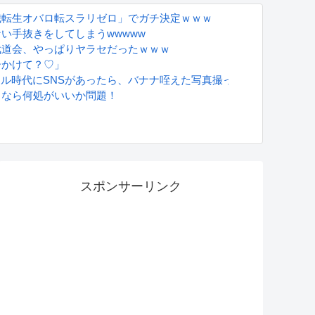
職転生オバロ転スラリゼロ」でガチ決定ｗｗｗ
い手抜きをしてしまうwwwww
武道会、やっぱりヤラセだったｗｗｗ
ーかけて？♡」
グラドル時代にSNSがあったら、バナナ咥えた写真撮ってたと思う」
るなら何処がいいか問題！
誰が悪いの？？？？
S
スポンサーリンク