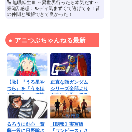
無職転生Ⅲ ～異世界行ったら本気だす～
第6話 感想：ルディ気まずくて逃げてる！昔
の仲間と和解できて良かった！
アニつぶちゃんねる最新
【恥】『うる星や
正直な話ガンダム
つら』を「うるほ
シリーズ全部より
しやつら」って読
面白いと思ってる
んでたわ…勘...
ロボットアニ...
るろうに剣心 斎
【朗報】実写版
藤一役に日野聡さ
『ワンピース』さ