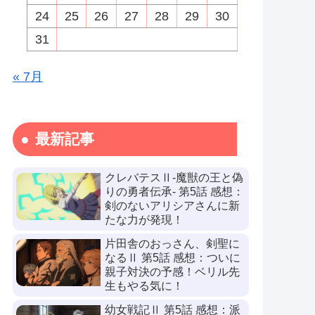
24
25
26
27
28
29
30
31
« 7月
最新記事
クレバテスⅡ-魔獣の王と偽
りの勇者伝承- 第5話 感想：
剣のないアリシアさんに新
たな力が発現！
片田舎のおっさん、剣聖に
なるⅡ 第5話 感想：ついに
親子対決の予感！ベリル先
生もやる気に！
幼女戦記Ⅱ 第5話 感想：派