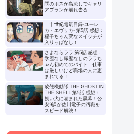
閥のボスが島流しでキャリ
アプランが崩れ去る！
二十世紀電氣目録-ユーレ
カ・エヴリカ- 第5話 感想：
稲子ちゃん変なスイッチが
入りっぱなし！
さよならララ 第5話 感想：
学歴なし職歴なしのララち
ゃん初めてのバイト！仕事
は厳しいけど職場の人に恵
まれてる！
攻殻機動隊 THE GHOST IN
THE SHELL 第5話 感想：
飼い犬に噛まれた黒幕！公
安9課が佐川電子の汚職を
スピード解決！