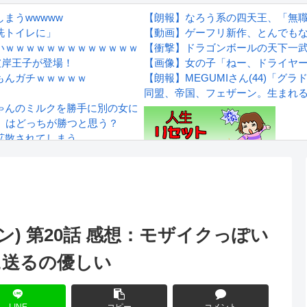
まうwwwww
【朗報】なろう系の四天王、「無
洗トイレに」
【動画】ゲーフリ新作、とんでもな
いｗｗｗｗｗｗｗｗｗｗｗｗｗ
【衝撃】ドラゴンボールの天下一
彼岸王子が登場！
【画像】女の子「ねー、ドライヤ
もんガチｗｗｗｗｗ
【朗報】MEGUMIさん(44)「
同盟、帝国、フェザーン。生まれ
ゃんのミルクを勝手に別の女に譲った。離婚するつもりです」これ
」はどっちが勝つと思う？
拡散されてしまう…
wwwwwwwww
Powered by livedoor 相互RS
感想
ーン) 第20話 感想：モザイクっぽい
に送るの優しい