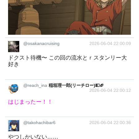
@osakanacruising
2026-06-04 22:00:09
ドクスト待機〜 この回の流水とｒスタンリー大
好き
@reach_ina
稲垣理一郎(リーチロー)💵🏈
2026-06-04 22:00:12
はじまったー！！
@takohachibar6
2026-06-04 22:00:36
やつしかいない……