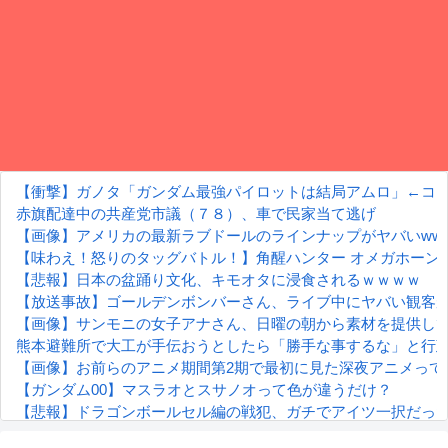
【衝撃】ガノタ「ガンダム最強パイロットは結局アムロ」←コ
赤旗配達中の共産党市議（７８）、車で民家当て逃げ
【画像】アメリカの最新ラブドールのラインナップがヤバいwww
【味わえ！怒りのタッグバトル！】角醒ハンター オメガホーン
【悲報】日本の盆踊り文化、キモオタに浸食されるｗｗｗｗ
【放送事故】ゴールデンボンバーさん、ライブ中にヤバい観客が
【画像】サンモニの女子アナさん、日曜の朝から素材を提供し
熊本避難所で大工が手伝おうとしたら「勝手な事するな」と行
【画像】お前らのアニメ期間第2期で最初に見た深夜アニメって
【ガンダム00】マスラオとスサノオって色が違うだけ？
【悲報】ドラゴンボールセル編の戦犯、ガチでアイツ一択だっ
【朗報】齋藤飛鳥、前屈みで完全に見えてる動画が拡散されて