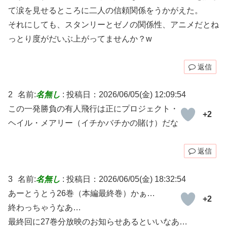
て涙を見せるところに二人の信頼関係をうかがえた。
それにしても、スタンリーとゼノの関係性、アニメだとね
っとり度がだいぶ上がってませんか？w
返信
2
名前:
名無し
:
投稿日：2026/06/05(金) 12:09:54
この一発勝負の有人飛行は正にプロジェクト・
+2
ヘイル・メアリー（イチかバチかの賭け）だな
返信
3
名前:
名無し
:
投稿日：2026/06/05(金) 18:32:54
あーとうとう26巻（本編最終巻）かぁ…
+2
終わっちゃうなあ…
最終回に27巻分放映のお知らせあるといいなあ…