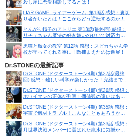
殺し屋に恋愛相談してるとは！
LIAR GAME -ライアーゲーム- 第13話 感想：裏切
り者がいたとは！ここからどう逆転するのか！
とんがり帽子のアトリエ 第13話(最終回) 感想：
リチェちゃん魔法の好き嫌いのせいで対応力に
問題！
黒猫と魔女の教室 第12話 感想：スピカちゃん学
校が守ってくれる事に！敵捕まえたのは進展！
Dr.STONEの最新記事
Dr.STONE (ドクターストーン4期) 第37話(最終
回) 感想：難しい科学が楽しかった！完結までア
ニメ化ありがとう！
Dr.STONE (ドクターストーン4期) 第36話 感想：
ホワイマンの正体が判明！価値観の違いはあれ
ど交渉は出来そう！
Dr.STONE (ドクターストーン4期) 第35話 感想：
宇宙で機材トラブル！こんなこともあろうかと
奥の手があった！
Dr.STONE (ドクターストーン4期) 第33話 感想：
月世界決戦メンバーに選ばれた龍水に気掛かり
が！