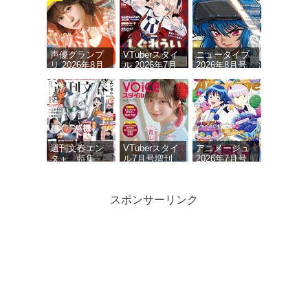
声優グランプ
VTuberスタイ
ニュータイプ
リ 2026年8月
ル 2026年7月
2026年8月号
号
号
週刊文春エン
VTuberスタイ
アニメージュ
タ＋ 特集
ル7月号増刊
2026年7月号
『機動警察パ
VOICEスタイ
トレイバー』
ルVOL.6
(文春ムック)
スポンサーリンク
ニュータイプ
声優グランプ
声優グランプ
2026年7月号
リ 2026年 7月
リ 2026年 9月
号
号