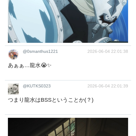
@0smanthus1221
2026-06-04 22:01:38
あぁぁ…龍水😭✨️
@KUTKS0323
2026-06-04 22:01:39
つまり龍水はBSSということか(？)