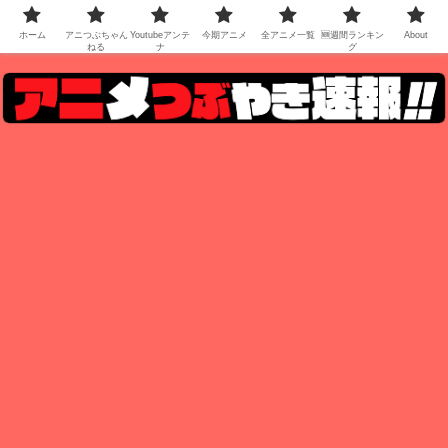
ホーム
アニつぶちゃん
Youtubeアンテ
今期アニメ
全アニメ一覧
🆕週間ランキン
About
ねる
ナ
グ