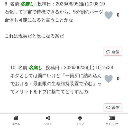
6
名前:
名無し
:
投稿日：2026/06/05(金) 20:08:19
石化して宇宙で待機できるから、5分割のパーツ
0
合体も可能になると言うことかな
これは現実だと没になる案だ
返信
10
名前:
名無し
:
投稿日：2026/06/06(土) 10:15:38
ネタとしては面白いけど「一箇所に詰め込ん
0
でおける＋最低限の生命維持装置で済む」っ
てメリットをドブに捨ててどうすんの
返信
7
名前:
名無し
:
投稿日：2026/06/05(金) 20:42:06
ホーム
シェア
トップ
サイドバー