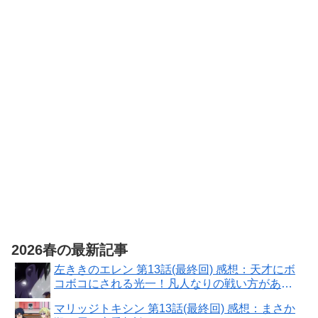
アニメージュ
2026年6月号
2026春の最新記事
左ききのエレン 第13話(最終回) 感想：天才にボ
コボコにされる光一！凡人なりの戦い方があ
る！
マリッジトキシン 第13話(最終回) 感想：まさか