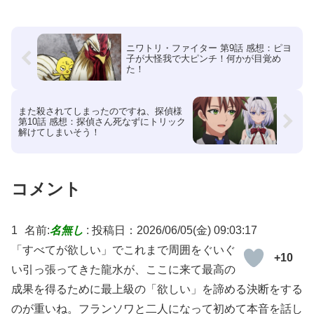
ニワトリ・ファイター 第9話 感想：ピヨ
子が大怪我で大ピンチ！何かが目覚め
た！
また殺されてしまったのですね、探偵様
第10話 感想：探偵さん死なずにトリック
解けてしまいそう！
コメント
1
名前:
名無し
:
投稿日：2026/06/05(金) 09:03:17
「すべてが欲しい」でこれまで周囲をぐいぐ
+10
い引っ張ってきた龍水が、ここに来て最高の
成果を得るために最上級の「欲しい」を諦める決断をする
のが重いね。フランソワと二人になって初めて本音を話し