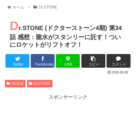
【朗報】MEGUMIさん(44)「グラドル時代にSNSがあったら
ホーム
Dr.STONE
『進撃の巨人』で一番面白いところってｗｗｗｗｗ
【画像】スト6女キャラの水着がエッチwwwwwwwwwwwwwww
D
るろうに剣心 -明治剣客浪漫譚- 京都動乱 第33話の感想
r.STONE (ドクターストーン4期) 第34
同盟、帝国、フェザーン。生まれるなら何処がいいか問題！
話 感想：龍水がスタンリーに託す！つい
にロケットがリフトオフ！
Twitter
Facebook
LINE
コピー
コメント
Powered by livedoor 相互RSS
0
2026.06.05
2026春
Dr.STONE
スポンサーリンク