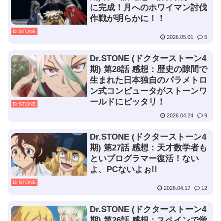
に完成！月へのホワイマン討伐
作戦が明らかに！！
Dr.STONE
2026.05.01
5
Dr.STONE (ドクターストーン4
期) 第28話 感想：歴史の隙間で
生まれた日本独自のパラメトロ
ン式コンピュータがストーンワ
ールドにピッタリ！
Dr.STONE
2026.04.24
9
Dr.STONE (ドクターストーン4
期) 第27話 感想：天才数学者も
といプログラマー復活！ない
よ、PCないよぉ!!
Dr.STONE
2026.04.17
12
Dr.STONE (ドクターストーン4
期) 第26話 感想：スペインで蛍