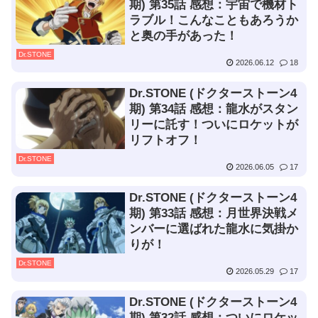
期) 第35話 感想：宇宙で機材ト
ラブル！こんなこともあろうか
と奥の手があった！
Dr.STONE
2026.06.12
18
Dr.STONE (ドクターストーン4
期) 第34話 感想：龍水がスタン
リーに託す！ついにロケットが
リフトオフ！
Dr.STONE
2026.06.05
17
Dr.STONE (ドクターストーン4
期) 第33話 感想：月世界決戦メ
ンバーに選ばれた龍水に気掛か
りが！
Dr.STONE
2026.05.29
17
Dr.STONE (ドクターストーン4
期) 第32話 感想：ついにロケッ