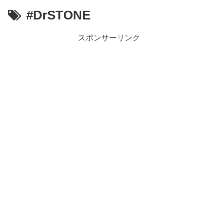
【朗報】MEGUMIさん(44)「グラドル時代にSNSがあったら
#DrSTONE
『進撃の巨人』で一番面白いところってｗｗｗｗｗ
【画像】スト6女キャラの水着がエッチwwwwwwwwwwwwwww
るろうに剣心 -明治剣客浪漫譚- 京都動乱 第33話の感想
スポンサーリンク
同盟、帝国、フェザーン。生まれるなら何処がいいか問題！
Powered by livedoor 相互RSS