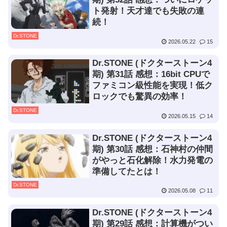
ト発射！天才達でも失敗の連
続！
Dr.STONE
2026.05.22
15
Dr.STONE (ドクターストーン4
期) 第31話 感想：16bit CPUで
ファミコン級性能を実現！低ク
ロックでも驚異の効率！
Dr.STONE
2026.05.15
14
Dr.STONE (ドクターストーン4
期) 第30話 感想：石神村の仲間
がやっと石化解除！水力発電の
準備してたとは！
Dr.STONE
2026.05.08
11
Dr.STONE (ドクターストーン4
期) 第29話 感想：計算機がつい