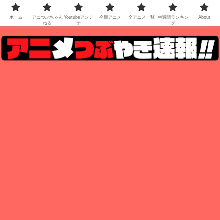
ホーム
アニつぶちゃん
Youtubeアンテ
今期アニメ
全アニメ一覧
🆕週間ランキン
About
ねる
ナ
グ