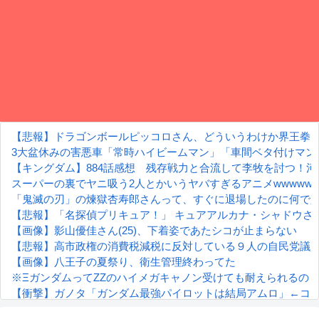
【悲報】ドラゴンボールピッコロさん、どういうわけか界王拳
3大盆休みの害悪車「常時ハイビームマン」「車間ベタ付けマン
【キングダム】884話感想 残存戦力と合流して李牧を討つ！
スーパーの裏でヤニ吸う2人とかいうヤバすぎるアニメwwwwww
「鬼滅の刃」の煉獄杏寿郎さんって、すぐに退場したのに何で
【悲報】「名探偵プリキュア！」 キュアアルカナ・シャドウさ
【画像】影山優佳さん(25)、下着姿であたシコが止まらない
【悲報】高市政権の消費税減税に反対している９人の自民党議員
【画像】八王子の夏祭り、衛生管理終わってた
※ΞガンダムってZZのハイメガキャノン受けても耐えられるの
【衝撃】ガノタ「ガンダム最強パイロットは結局アムロ」←コ
【朗報】齋藤飛鳥、前屈みで完全に見えてる動画が拡散されて