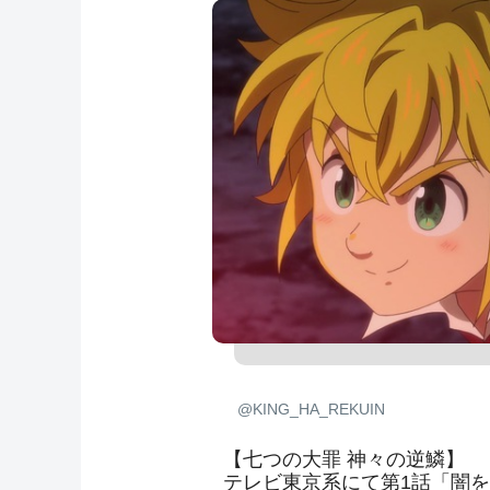
@KING_HA_REKUIN
【七つの大罪 神々の逆鱗】
テレビ東京系にて第1話「闇