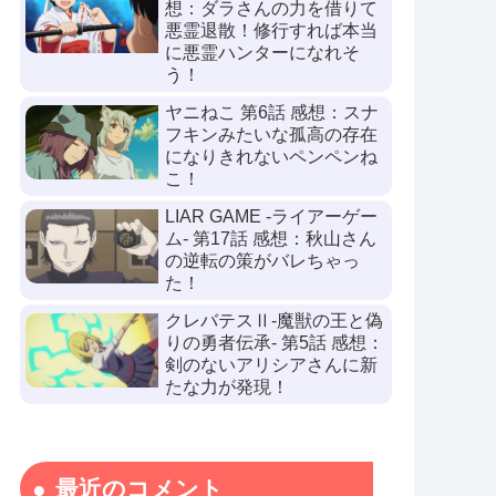
想：ダラさんの力を借りて
悪霊退散！修行すれば本当
に悪霊ハンターになれそ
う！
ヤニねこ 第6話 感想：スナ
フキンみたいな孤高の存在
になりきれないペンペンね
こ！
LIAR GAME -ライアーゲー
ム- 第17話 感想：秋山さん
の逆転の策がバレちゃっ
た！
クレバテスⅡ-魔獣の王と偽
りの勇者伝承- 第5話 感想：
剣のないアリシアさんに新
たな力が発現！
最近のコメント