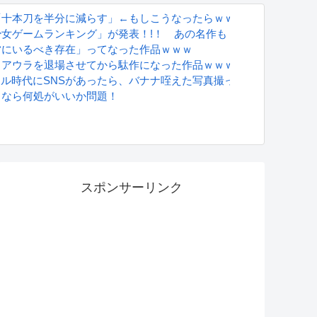
「十本刀を半分に減らす」←もしこうなったらｗｗｗ
女ゲームランキング」が発表！!！ あの名作も
営にいるべき存在」ってなった作品ｗｗｗ
うアウラを退場させてから駄作になった作品ｗｗｗｗｗ
グラドル時代にSNSがあったら、バナナ咥えた写真撮ってたと思う」
るなら何処がいいか問題！
S
スポンサーリンク