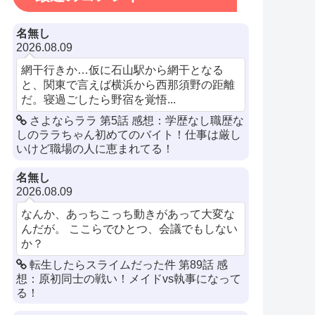
名無し
2026.08.09
網干行きか…仮に石山駅から網干となる
と、関東で言えば横浜から西那須野の距離
だ。寝過ごしたら野宿を覚悟...
さよならララ 第5話 感想：学歴なし職歴な
しのララちゃん初めてのバイト！仕事は厳し
いけど職場の人に恵まれてる！
名無し
2026.08.09
なんか、あっちこっち動きがあって大変な
んだが。 ここらでひとつ、会議でもしない
か？
転生したらスライムだった件 第89話 感
想：原初同士の戦い！メイドvs執事になって
る！