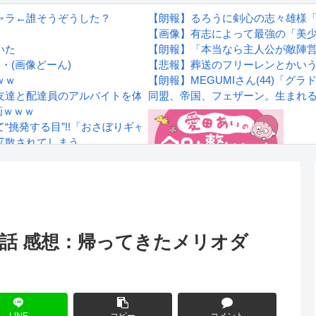
ャラ←誰そうぞうした？
【朗報】るろうに剣心の志々雄様
【画像】有志によって最強の「美少
いた
【朗報】「本当なら主人公が敵陣
・(画像どーん)
【悲報】葬送のフリーレンとかい
ｗｗ
【朗報】MEGUMIさん(44)「
友達と配達員のアルバイトを体験してみるよ！！」←結果・・・
同盟、帝国、フェザーン。生まれ
画ｗｗｗ
挑発する目”!!「おさぼりギャル 愛沢りさ」フィギュアで新登場
拡散されてしまう…
wwwwwwwww
Powered by livedoor 相互RS
感想
1話 感想：帰ってきたメリオダ