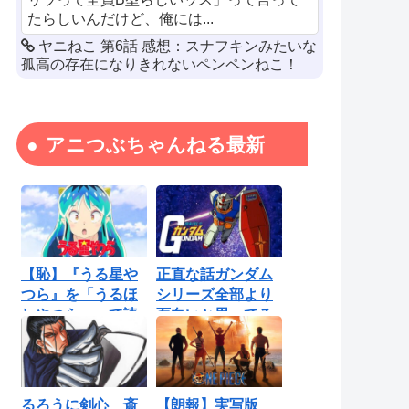
たらしいんだけど、俺には...
ヤニねこ 第6話 感想：スナフキンみたいな
孤高の存在になりきれないペンペンねこ！
アニつぶちゃんねる最新
【恥】『うる星や
正直な話ガンダム
つら』を「うるほ
シリーズ全部より
しやつら」って読
面白いと思ってる
んでたわ…勘...
ロボットアニ...
るろうに剣心 斎
【朗報】実写版