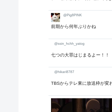
@Pig8PINK
前期から何年ぶりかね
@ssin_hchh_yatog
七つの大罪はじまるよー！！
@hikari8787
TBSからテレ東に放送枠が変