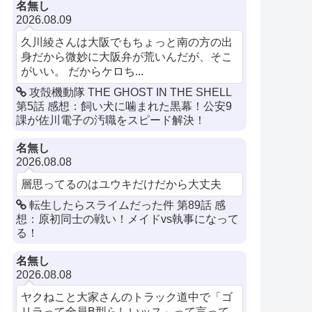
名無し
2026.08.09
久川綾さんは大阪でもちょっと南の方の出
身だから微妙に大阪弁が荒いんだが、そこ
がいい。 だからケロち...
攻殻機動隊 THE GHOST IN THE SHELL
第5話 感想：飼い犬に噛まれた黒幕！公安9
課が佐川電子の汚職をスピード解決！
名無し
2026.08.08
層思ってるのはユウキだけだから大丈夫
転生したらスライムだった件 第89話 感
想：原初同士の戦い！メイドvs執事になって
る！
名無し
2026.08.08
ヤクねこと大家さんのトラック道中で「ゴ
リラって全員B型らしいッス」って言って