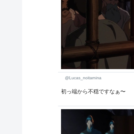
@Lucas_noitamina
初っ端から不穏ですなぁ〜