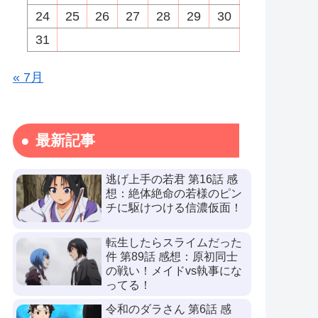
24
25
26
27
28
29
30
31
« 7月
最新記事
逃げ上手の若君 第16話 感
想：絶体絶命の若様のピン
チに駆けつける信濃仮面！
転生したらスライムだった
件 第89話 感想：原初同士
の戦い！メイドvs執事にな
ってる！
令和のダラさん 第6話 感