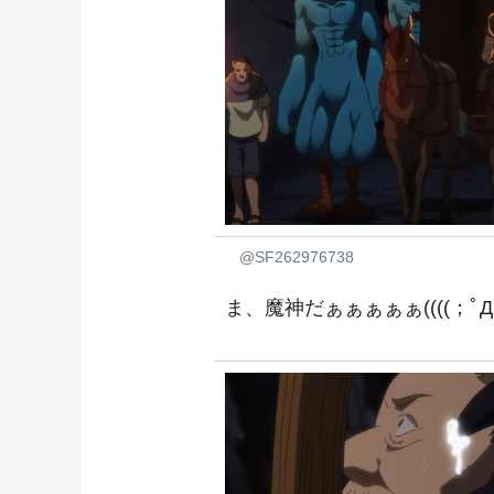
@SF262976738
ま、魔神だぁぁぁぁぁ((((；ﾟДﾟ))