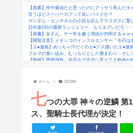
【急募】作中最強だと思ったのにアッサリ死んだキ
言うほどスーパーカブって良いバイクか？
ガンダム・センチネルの小説を読んでラスボスに驚
日向坂OGの最新ランジェリー、もうエグいだろ・・
【画像】女さん、チー牛を嫌う理由が判明するｗｗ
【閲覧注意】メキシコのインフルエンサー「今日は
【エ●漫画】めっちゃ汗だくのセ●クス描いたエ●漫
ブルマの食い込み、むっちりとした腰まわり…そして“
【朗報】齋藤飛鳥、前屈みで完全に見えてる動画が
『進撃の巨人』で一番面白いところってｗｗｗｗｗ
【画像】スト6女キャラの水着がエッチwwwwwwwww
るろうに剣心 -明治剣客浪漫譚- 京都動乱 第33話の
ホーム
2019秋
七
つの大罪 神々の逆鱗 第
ス、聖騎士長代理が決定！
Powered by livedoor 相互RSS