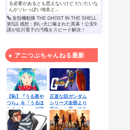
る必要があるとも思えないけど だいたいな
んかソレっぽい地名と...
攻殻機動隊 THE GHOST IN THE SHELL
第5話 感想：飼い犬に噛まれた黒幕！公安9
課が佐川電子の汚職をスピード解決！
アニつぶちゃんねる最新
【恥】『うる星や
正直な話ガンダム
つら』を「うるほ
シリーズ全部より
しやつら」って読
面白いと思ってる
んでたわ…勘...
ロボットアニ...