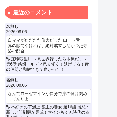
最近のコメント
名無し
2026.08.06
白ママがただただ偉大だった 白 →青 →
赤の順でなければ、絶対成立しなかつた奇
跡の配合
無職転生Ⅲ ～異世界行ったら本気だす～
第6話 感想：ルディ気まずくて逃げてる！昔
の仲間と和解できて良かった！
名無し
2026.08.06
なんでローゼマインが自分で扉の開け閉め
してんだよ
本好きの下剋上 領主の養女 第16話 感想：
新しい印刷機が完成！マインちゃん時代の衣