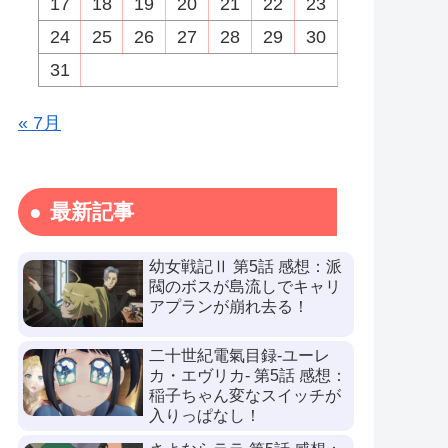
17
18
19
20
21
22
23
24
25
26
27
28
29
30
31
« 7月
最新記事
幼女戦記Ⅱ 第5話 感想：派
閥のボスが島流しでキャリ
アプランが崩れ去る！
二十世紀電氣目録-ユーレ
カ・エヴリカ- 第5話 感想：
稲子ちゃん変なスイッチが
入りっぱなし！