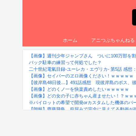
ホーム
アニつぶちゃんねる
【画像】週刊少年ジャンプさん ついに100万部を
バック駐車の練習って何処でした？
二十世紀電氣目録-ユーレカ・エヴリカ- 第5話 感
【画像】セイバーのヱロ画像ください！ｗｗｗｗｗ
【彼岸島48日後…】491話感想 現彼岸島のボス、
【画像】どのくノ一を快楽責めしたいｗｗｗｗｗ
【画像】どの女の子に赤ちゃん産ませたい！？ｗｗ
※パイロットの希望で開発orカスタムした機体のパ
【朗報】齋藤飛鳥、前屈みで完全に見えてる動画が
『進撃の巨人』で一番面白いところってｗｗｗｗｗ
【画像】スト6女キャラの水着がエッチwwwwwwwww
るろうに剣心 -明治剣客浪漫譚- 京都動乱 第33話の