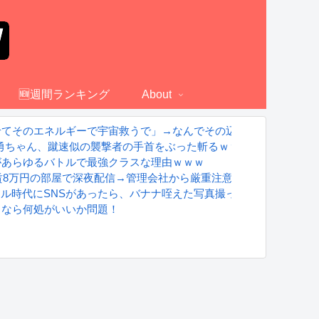
🆕週間ランキング
About
せてそのエネルギーで宇宙救うで」→なんでその辺の無職のおっさ
 勇ちゃん、蹴速似の襲撃者の手首をぶった斬るｗｗｗｗ
があらゆるバトルで最強クラスな理由ｗｗｗ
、家賃8万円の部屋で深夜配信→管理会社から厳重注意されてお気持ち
グラドル時代にSNSがあったら、バナナ咥えた写真撮ってたと思う」
るなら何処がいいか問題！
S