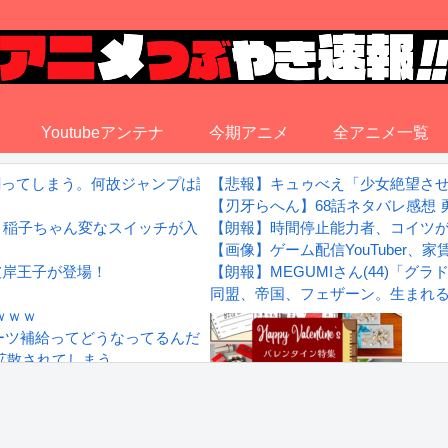
Youtubeアンテナ
今期アニメ
全アニメ一覧
割ってしまう。何故ジャンプは読まれなくなったのか
【悲報】キュゥべえ「少女絶望さ
【刃牙らへん】68話ネタバレ感想
想：稲子ちゃん変なスイッチが入りっぱなし！
【朗報】時間停止能力者、コイツ
【画像】ゲーム配信YouTuber
彼岸王子が登場！
【朗報】MEGUMIさん(44)「
同盟、帝国、フェザーン。生まれ
ｗｗｗ
ーツ補給ってどうなってるんだろうか？
拡散されてしまう…
wwwwwwwww
Powered by livedoor 相互RS
感想