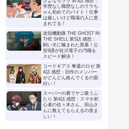
さよならララ 第5話 感想：
学歴なし職歴なしのララち
ゃん初めてのバイト！仕事
は厳しいけど職場の人に恵
まれてる！
攻殻機動隊 THE GHOST IN
THE SHELL 第5話 感想：
飼い犬に噛まれた黒幕！公
安9課が佐川電子の汚職を
スピード解決！
コードギアス 奪還のロゼ 第
4話 感想：旧作のメンバー
がどんどん絡んでくるの面
白い！
スーパーの裏でヤニ吸うふ
たり 第4話 感想：スマホ初
心者の佐々木さん、田山さ
んに教えてもらえるの羨ま
しい！