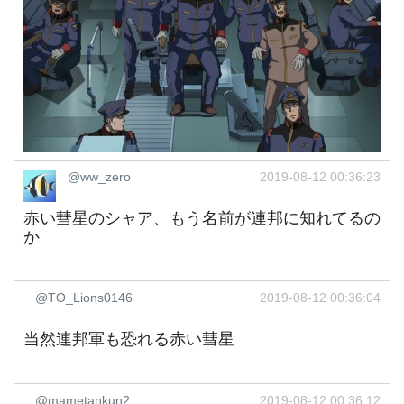
@ww_zero
2019-08-12 00:36:23
赤い彗星のシャア、もう名前が連邦に知れてるの
か
@TO_Lions0146
2019-08-12 00:36:04
当然連邦軍も恐れる赤い彗星
@mametankun2
2019-08-12 00:36:12