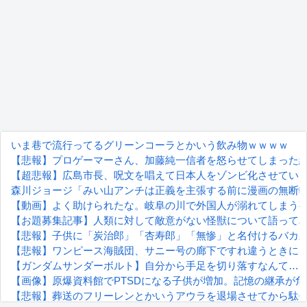
いま巷で流行ってるグリーンコーラとかいう飲み物ｗｗｗｗ
【悲報】プロゲーマーさん、加藤純一信者を怒らせてしまった結果
【超悲報】広島市長、呪文を唱えて日本人をゾンビ化させてい
森川ジョージ「みい山アンチは正義を主張する前に漫画の無断転
【動画】よく助けられたな。岐阜の川で外国人が溺れてしまう
【お題募集記事】人類に対して敵意がない怪獣について語って
【悲報】子供に「炭治郎」「杏寿郎」「無惨」と名付けるバカ
【悲報】ワンピース海賊団、サニー号の廊下ですれ違うときに
【ガンダムサンダーボルト】自分から手足を切り落すなんて…
【画像】原爆資料館でPTSDになる子供が増加。記憶の継承が
【悲報】葬送のフリーレンとかいうアウラを退場させてから駄