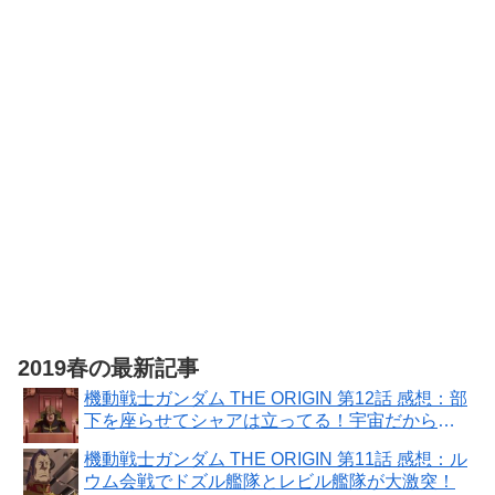
ダービー』ス
ペシャルアイ
My Merry May with
テムセット
be 限定版 【同梱物】
（ゲームアイ
「My Merry May with
テムと交換で
be」SOUND
きるシリアル
COLLECTION（DVD-
コード）同梱 -
ROM） - Switch
Switch
2019春の最新記事
機動戦士ガンダム THE ORIGIN 第12話 感想：部
下を座らせてシャアは立ってる！宇宙だから疲
れない？
機動戦士ガンダム THE ORIGIN 第11話 感想：ル
ウム会戦でドズル艦隊とレビル艦隊が大激突！