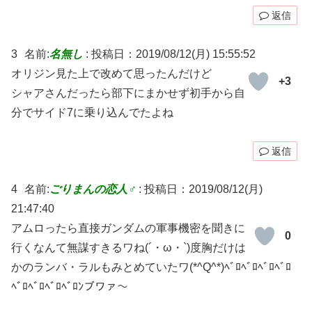
返信
3
名前:
名無し
:
投稿日：2019/08/12(月) 15:55:52
オリジン見た上で改めて思ったんだけど
+3
シャアさんだったら部下にまかせず初手から自
分でサイド7に乗り込んでたよね
返信
4
名前:
ごりまんの恋人♂
:
投稿日：2019/08/12(月)
21:47:40
アムロったら直接ガンダムの軍事機密を聞きに
0
行くなんて無謀すきるワね(´・ω・`)度胸だけは
かのランバ・ラルもみとめていたワ(*^Q^*)ﾍﾞﾛﾍﾞﾛﾍﾞﾛﾍﾞﾛ
ﾍﾞﾛﾍﾞﾛﾍﾞﾛﾍﾞﾛﾝブワァ～