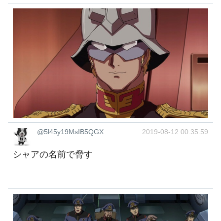
@5l45y19MsIB5QGX
2019-08-12 00:35:59
シャアの名前で脅す