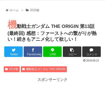
【朗報】齋藤飛鳥、前屈みで完全に見えてる動画が拡散されて
【朗報】MEGUMIさん(44)「グラドル時代にSNSがあったら
ホーム
2019春
『進撃の巨人』で一番面白いところってｗｗｗｗｗ
【画像】スト6女キャラの水着がエッチwwwwwwwwwwwwwww
機
るろうに剣心 -明治剣客浪漫譚- 京都動乱 第33話の感想
動戦士ガンダム THE ORIGIN 第13話
同盟、帝国、フェザーン。生まれるなら何処がいいか問題！
(最終回) 感想：ファーストへの繋がりが熱
い！続きもアニメ化して欲しい！
Twitter
Facebook
LINE
コピー
コメント
Powered by livedoor 相互RSS
0
2019.08.12
2019春
機動戦士ガンダム THE ORIGIN
スポンサーリンク