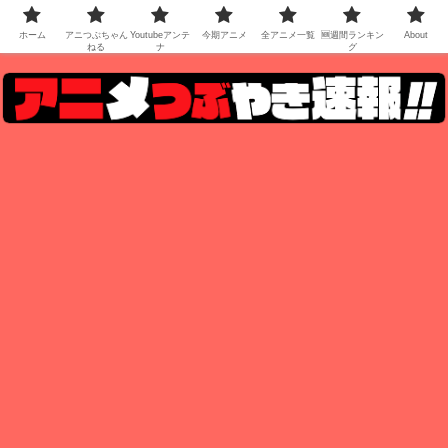
ホーム
アニつぶちゃん
Youtubeアンテ
今期アニメ
全アニメ一覧
🆕週間ランキン
About
ねる
ナ
グ