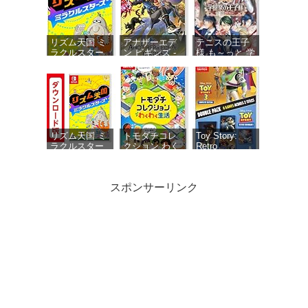
リズム天国 ミ
アナザーエデ
テニスの王子
ラクルスター
ン ビギンズ -
様 も～っと 学
ズ -Switch
Switch 【初回
園祭の王子様
同梱物】アナ
♡-40 and
ザーエデン 時
more… 【メー
空を超える猫
カー特典あ
で使える シリ
り】 初回限定
アルコードチ
特典 ミニド
ラシ 同梱
ラマ用ボイス
セット・ミニ
リズム天国 ミ
トモダチコレ
Toy Story:
ドラマ用エフ
ラクルスター
クション わく
Retro
ェクト1種 同
ズ|オンライン
わく生活 -
Roundup! +
梱
コード版
Switch
Toy Story 3
Complete
スポンサーリンク
Edition Double
Pack（トイス
トーリー レト
ロラウンドア
ップ！＋トイ
パワフルプロ
ウマ娘 プリテ
がんばれゴエ
ストーリース
野球2026-2027
ィーダービー
モン大集合! -
リー コンプリ
-Switch
熱血ハチャメ
Switch
ートエディシ
チャ大感謝
ョン ダブルパ
祭！【数量限
ック） -
定アイテム】
Switch
ゲーム『ウマ
娘 プリティー