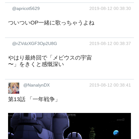
@apricot5629
2019-08-12 00:38:30
ついついOP一緒に歌っちゃうよね
@rZVdzXGF3Op2U8G
2019-08-12 00:38:37
やはり最終回で「メビウスの宇宙
〜」をきくと感慨深い
@NanalynDX
2019-08-12 00:38:41
第13話 「一年戦争」