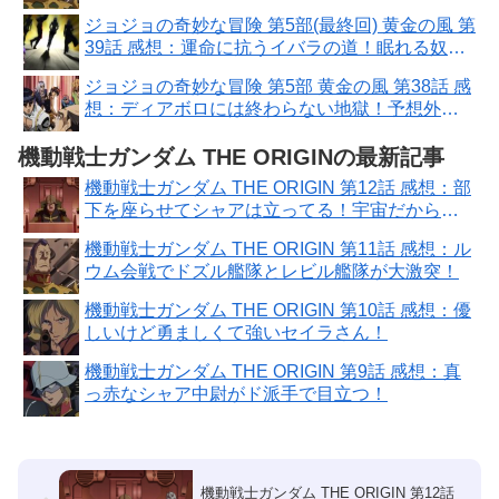
ジョジョの奇妙な冒険 第5部(最終回) 黄金の風 第
39話 感想：運命に抗うイバラの道！眠れる奴隷
って意味も深い
ジョジョの奇妙な冒険 第5部 黄金の風 第38話 感
想：ディアボロには終わらない地獄！予想外の
謎展開が始まった
機動戦士ガンダム THE ORIGINの最新記事
機動戦士ガンダム THE ORIGIN 第12話 感想：部
下を座らせてシャアは立ってる！宇宙だから疲
れない？
機動戦士ガンダム THE ORIGIN 第11話 感想：ル
ウム会戦でドズル艦隊とレビル艦隊が大激突！
機動戦士ガンダム THE ORIGIN 第10話 感想：優
しいけど勇ましくて強いセイラさん！
機動戦士ガンダム THE ORIGIN 第9話 感想：真
っ赤なシャア中尉がド派手で目立つ！
機動戦士ガンダム THE ORIGIN 第12話