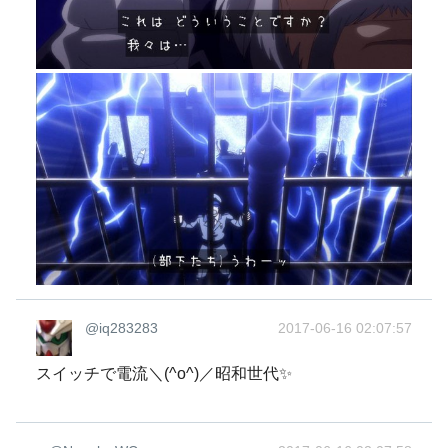
@iq283283
2017-06-16 02:07:57
スイッチで電流＼(^o^)／昭和世代✨