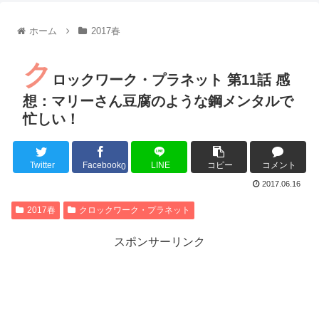
【朗報】齋藤飛鳥、前屈みで完全に見えてる動画が拡散されて
【朗報】MEGUMIさん(44)「グラドル時代にSNSがあったら
ホーム
2017春
『進撃の巨人』で一番面白いところってｗｗｗｗｗ
【画像】スト6女キャラの水着がエッチwwwwwwwwwwwwwww
ク
るろうに剣心 -明治剣客浪漫譚- 京都動乱 第33話の感想
ロックワーク・プラネット 第11話 感
同盟、帝国、フェザーン。生まれるなら何処がいいか問題！
想：マリーさん豆腐のような鋼メンタルで
忙しい！
Twitter
Facebook
LINE
コピー
コメント
Powered by livedoor 相互RSS
0
2017.06.16
2017春
クロックワーク・プラネット
スポンサーリンク