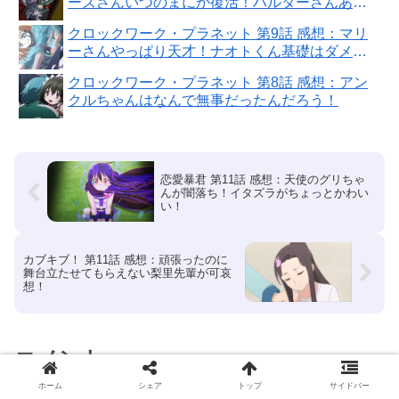
ーズさんいつのまにか復活！ハルターさんあの
身体のままでいいの！
クロックワーク・プラネット 第9話 感想：マリ
ーさんやっぱり天才！ナオトくん基礎はダメダ
メなのか！
クロックワーク・プラネット 第8話 感想：アン
クルちゃんはなんで無事だったんだろう！
恋愛暴君 第11話 感想：天使のグリちゃ
んが闇落ち！イタズラがちょっとかわい
い！
カブキブ！ 第11話 感想：頑張ったのに
舞台立たせてもらえない梨里先輩が可哀
想！
コメント
ホーム
シェア
トップ
サイドバー