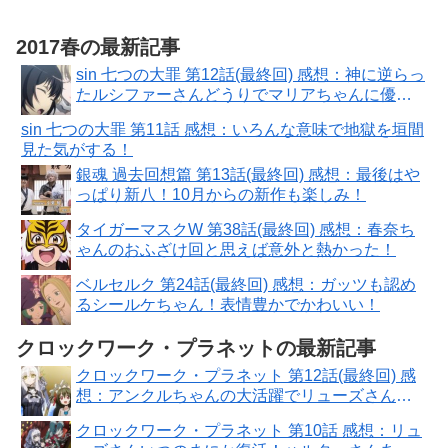
2017春の最新記事
sin 七つの大罪 第12話(最終回) 感想：神に逆らっ
たルシファーさんどうりでマリアちゃんに優し
いわけだ！
sin 七つの大罪 第11話 感想：いろんな意味で地獄を垣間
見た気がする！
銀魂 過去回想篇 第13話(最終回) 感想：最後はや
っぱり新八！10月からの新作も楽しみ！
タイガーマスクW 第38話(最終回) 感想：春奈ち
ゃんのおふざけ回と思えば意外と熱かった！
ベルセルク 第24話(最終回) 感想：ガッツも認め
るシールケちゃん！表情豊かでかわいい！
クロックワーク・プラネットの最新記事
クロックワーク・プラネット 第12話(最終回) 感
想：アンクルちゃんの大活躍でリューズさんの
存在感が！
クロックワーク・プラネット 第10話 感想：リュ