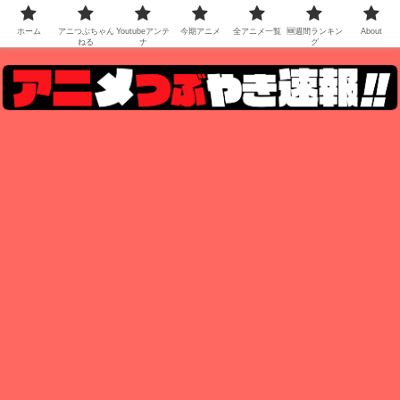
ホーム
アニつぶちゃん
Youtubeアンテ
今期アニメ
全アニメ一覧
🆕週間ランキン
About
ねる
ナ
グ