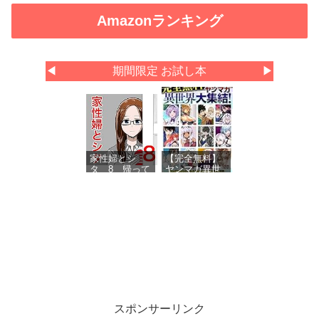
Amazonランキング
◀
期間限定 お試し本
▶
家性婦とシ
【完全無料】
タ 8 帰って
ヤンマガ異世
きた家性婦
界大集結！
試し読みパッ
ク
スポンサーリンク