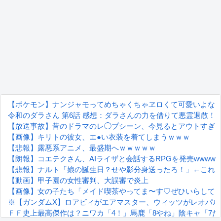
【ポケモン】ナンジャモってめちゃくちゃヱロくて可愛いよな
令和のダラさん 第6話 感想：ダラさんの力を借りて悪霊退散
【放送事故】昔のドラマのレ◯プシーン、今見るとアウトすぎ
【画像】キリトの彼女、エ●い衣装を着てしまうｗｗｗ
【悲報】露悪系アニメ、最盛期へｗｗｗｗｗ
【朗報】コエテクさん、AIライザと会話するRPGを発売wwwwww
【悲報】ナルト「娘の誕生日？せや影分身送ったろ！」←これ
【動画】甲子園の女性審判、大誤審で炎上
【画像】女の子たち「メイド喫茶やってま〜す♡ぜひいらして
※【ガンダムX】ロアビィがエアマスター、ウィッツがレオパル
ＦＦ史上最高傑作は？ニワカ「4！」馬鹿「8やね」陰キャ「7