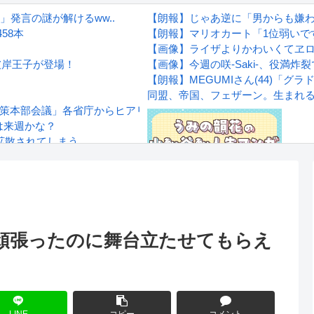
発言の謎が解けるww..
【朗報】じゃあ逆に「男からも嫌
458本
【朗報】マリオカート「1位弱いで
【画像】ライザよりかわいくてヱ
彼岸王子が登場！
【画像】今週の咲-Saki-、役満炸裂
？
【朗報】MEGUMIさん(44)「
同盟、帝国、フェザーン。生まれ
対策本部会議」各省庁からヒアリング・現地から意見聴取「パーティ
は来週かな？
拡散されてしまう…
wwwwwwwww
Powered by livedoor 相互RS
感想
：頑張ったのに舞台立たせてもらえ