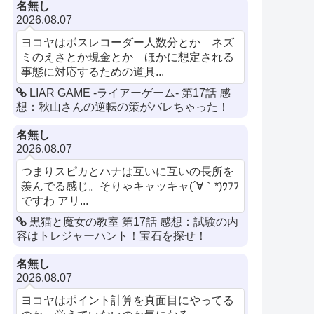
名無し
2026.08.07
ヨコヤはボスレコーダー人数分とか ネズ
ミのえさとか現金とか ほかに想定される
事態に対応するための道具...
LIAR GAME -ライアーゲーム- 第17話 感
想：秋山さんの逆転の策がバレちゃった！
名無し
2026.08.07
つまりスピカとハナは互いに互いの長所を
羨んでる感じ。そりゃキャッキャ(´∀｀*)ｳﾌﾌ
ですわ アリ...
黒猫と魔女の教室 第17話 感想：試験の内
容はトレジャーハント！宝石を探せ！
名無し
2026.08.07
ヨコヤはポイント計算を真面目にやってる