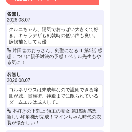
名無し
2026.08.07
クルニちゃん、陽気でおっぱい大きくて好
き。キャラデザも剣戟時の低い声も良い。
嫁候補としても優...
片田舎のおっさん、剣聖になるⅡ 第5話 感
想：ついに親子対決の予感！ベリル先生もや
る気に！
名無し
2026.08.07
コルネリウスは未成年なので護衛できる範
囲が城、貴族街、神殿までに限られている
ダームエルは成人して...
本好きの下剋上 領主の養女 第16話 感想：
新しい印刷機が完成！マインちゃん時代の衣
装が懐かしい！