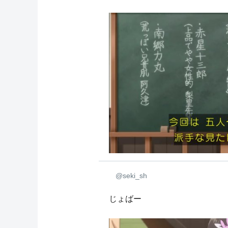
@seki_sh
じょばー