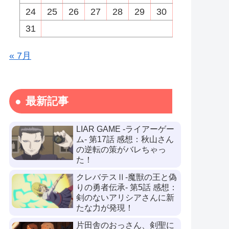
24
25
26
27
28
29
30
31
« 7月
最新記事
LIAR GAME -ライアーゲー
ム- 第17話 感想：秋山さん
の逆転の策がバレちゃっ
た！
クレバテスⅡ-魔獣の王と偽
りの勇者伝承- 第5話 感想：
剣のないアリシアさんに新
たな力が発現！
片田舎のおっさん、剣聖に