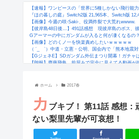
【速報】ワンピースの「世界に5種しかない飛行能力」
『ほの暮しの庭』Switch2版 21,965本、Switch版 12,
【画像】今週の咲-Saki-、役満炸裂で大荒れwwww.
【彼岸島48日後…】491話感想 現彼岸島のボス、
Gアーマーの中にガンダムが入ると何が凄くなるの
【画像】どのくノ一を快楽責めしたいｗｗｗｗｗ
（ ´_ゝ`）中道・立憲・公明、国会内で「熊本地震
【GジェネE】SDガンダム外伝まつり開幕！ガチャ
【朗報】齋藤飛鳥、前屈みで完全に見えてる動画が
『進撃の巨人』で一番面白いところってｗｗｗｗｗ
【画像】スト6女キャラの水着がエッチwwwwwwwww
るろうに剣心 -明治剣客浪漫譚- 京都動乱 第33話の
ホーム
2017春
カ
ブキブ！ 第11話 感想
ない梨里先輩が可哀想！
Powered by livedoor 相互RSS