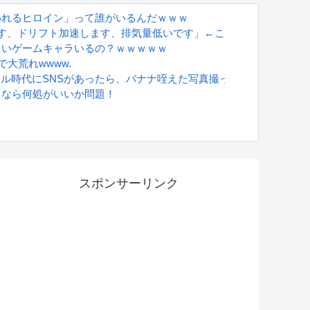
われるヒロイン」って誰がいるんだｗｗｗ
す、ドリフト加速します、排気量低いです」←こいつが覇権取った
ロいゲームキャラいるの？ｗｗｗｗｗ
で大荒れwwww.
グラドル時代にSNSがあったら、バナナ咥えた写真撮ってたと思う」
るなら何処がいいか問題！
ション、人手、宿泊施設の不足や、...
S
スポンサーリンク