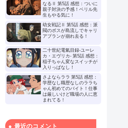
なるⅡ 第5話 感想：ついに
親子対決の予感！ベリル先
生もやる気に！
幼女戦記Ⅱ 第5話 感想：派
閥のボスが島流しでキャリ
アプランが崩れ去る！
二十世紀電氣目録-ユーレ
カ・エヴリカ- 第5話 感想：
稲子ちゃん変なスイッチが
入りっぱなし！
さよならララ 第5話 感想：
学歴なし職歴なしのララち
ゃん初めてのバイト！仕事
は厳しいけど職場の人に恵
まれてる！
最近のコメント