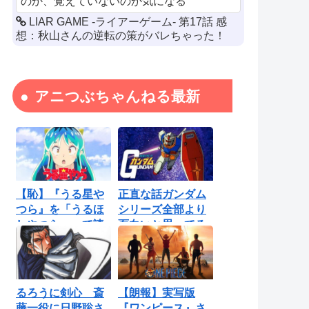
のか、覚えていないのか気になる
LIAR GAME -ライアーゲーム- 第17話 感
想：秋山さんの逆転の策がバレちゃった！
アニつぶちゃんねる最新
【恥】『うる星や
正直な話ガンダム
つら』を「うるほ
シリーズ全部より
しやつら」って読
面白いと思ってる
んでたわ…勘...
ロボットアニ...
るろうに剣心 斎
【朗報】実写版
藤一役に日野聡さ
『ワンピース』さ