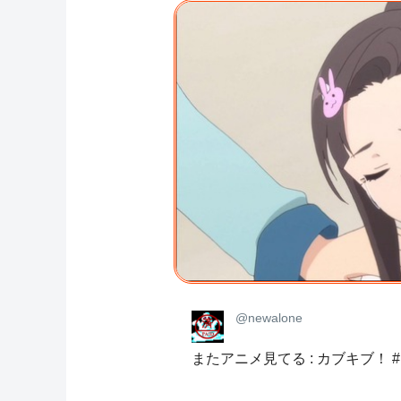
@newalone
またアニメ見てる : カブキブ！ #1