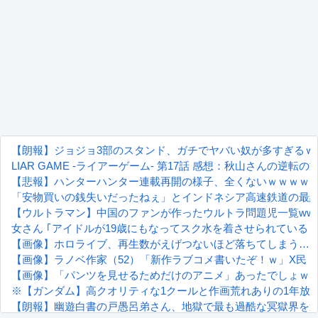
【朗報】ジョジョ3部のスタンド、ガチでヤバい奴が多すぎるｗ
LIAR GAME -ライアーゲーム- 第17話 感想：秋山さんの逆転
【悲報】ハンターハンター連載再開の様子、全くないｗｗｗｗ
「安物買いの銭失いだったねぇ」とインドネシア高速鉄道の最
【ウルトラマン】中国のファンが作ったウルトラ問題児一覧www
女さん ｢アイドルが19歳にもなってスク水を着させられている
【画像】ホロライブ、再生数がえげつないほど落ちてしまう…
【画像】ラノベ作家（52）「新作ラブコメ書いたぞ！ｗ」X民
【画像】「パンツを見せるためだけのアニメ」あったでしょｗ
※【ガンダム】高クオリティな1クールと作画荒れありの1年放
【朗報】幽遊白書の戸愚呂弟さん、地獄で最も過酷な冥獄界を