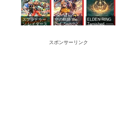
ンブルーファ
ファンタジオ
ンタジー リリ
アーキタイプ
ンク エンドレ
経験値アイテ
スラグナロク)
ムセット」 &
同梱 - Switch2
DLC「メタフ
スプラトゥー
空の軌跡 the
ELDEN RING
ァー：リファ
ン レイダース
2nd -Switch2
Tarnished
ンタジオ 旅の
-Switch2
【メーカー特
Edition（エル
仕送りセッ
典あり】 初回
デンリング タ
ト」 同梱 -
限定特典 『空
ーニッシュド
スポンサーリンク
Switch2
の軌跡FC』リ
エディショ
マスター版
ン）-Switch2
DLC 同梱 初回
限定特典 DLC
衣装『ヨシュ
Star Fox (スタ
アナザーエデ
【セット販売・
ア』付
ーフォックス)|
ン ビギンズ
単品購入不可】
オンラインコ
Nintendo
【任天堂ライセ
ード版
Switch 2
ンス商品】
Edition -
Samsung
Switch2 【初
microSD
回同梱物】ア
Express Card
ナザーエデン
256GB for
時空を超える
Nintendo
猫 で使える シ
Switch 2(サムス
Nintendo
リアルコード
ン マイクロSD
Switch 2（日本
チラシ 同梱
エクスプレスカ
語・国内専用）
ード 256GB)
【Amazon.co.jp
【Amazon.co.jp
限定】特典
限定】特典 ク
Nintendo
リアタンブラー
Switch 2 ロゴデ
＆ファスナー付
ザインステッカ