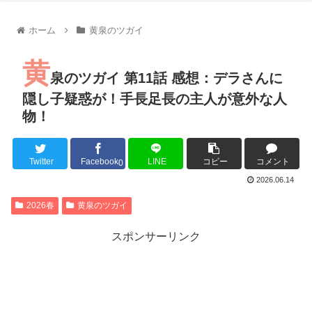
【朗報】齋藤飛鳥、前屈みで完全に見えてる動画が拡散されて
【朗報】MEGUMIさん(44)「グラドル時代にSNSがあったら
ホーム
黄泉のツガイ
『進撃の巨人』で一番面白いところってｗｗｗｗｗ
【画像】スト6女キャラの水着がエッチwwwwwwwwwwwwwww
黄
るろうに剣心 -明治剣客浪漫譚- 京都動乱 第33話の感想
泉のツガイ 第11話 感想：デラさんに
同盟、帝国、フェザーン。生まれるなら何処がいいか問題！
隠し子疑惑が！手長足長の主人が意外な人
物！
Twitter
Facebook
LINE
コピー
コメント
Powered by livedoor 相互RSS
0
2026.06.14
2026春
黄泉のツガイ
スポンサーリンク