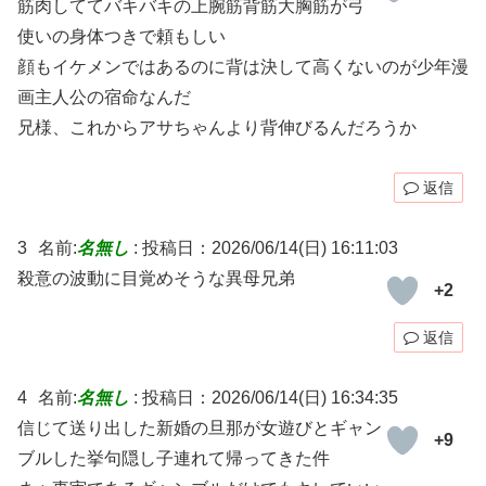
筋肉しててバキバキの上腕筋背筋大胸筋が弓
使いの身体つきで頼もしい
顔もイケメンではあるのに背は決して高くないのが少年漫
画主人公の宿命なんだ
兄様、これからアサちゃんより背伸びるんだろうか
返信
3
名前:
名無し
:
投稿日：2026/06/14(日) 16:11:03
殺意の波動に目覚めそうな異母兄弟
+2
返信
4
名前:
名無し
:
投稿日：2026/06/14(日) 16:34:35
信じて送り出した新婚の旦那が女遊びとギャン
+9
ブルした挙句隠し子連れて帰ってきた件