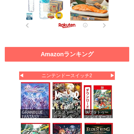
Amazonランキング
◀
ニンテンドースイッチ2
▶
GRANBLUE
メタファー：
スプラトゥー
FANTASY:
リファンタジ
ン レイダース|
Relink -
オ 【予約特
オンラインコ
Endless
典】DLC「メ
ード版
Ragnarok(グラ
タファー：リ