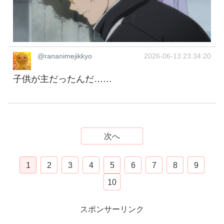
@rananimejikkyo
2026-06-13 23:34:20
子供が主だったんだ……
次へ
1
2
3
4
5
6
7
8
9
10
スポンサーリンク