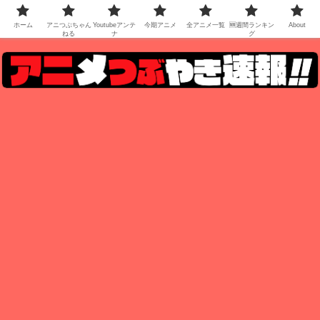
ホーム
アニつぶちゃん
Youtubeアンテ
今期アニメ
全アニメ一覧
🆕週間ランキン
About
ねる
ナ
グ