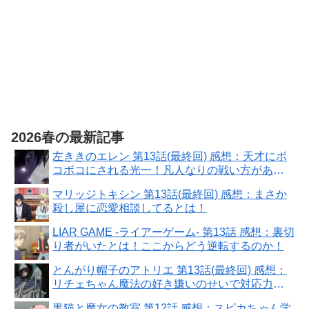
きショッピング
ー 同梱
バッグ 同梱
2026春の最新記事
左ききのエレン 第13話(最終回) 感想：天才にボ
コボコにされる光一！凡人なりの戦い方があ
る！
マリッジトキシン 第13話(最終回) 感想：まさか
殺し屋に恋愛相談してるとは！
LIAR GAME -ライアーゲーム- 第13話 感想：裏切
り者がいたとは！ここからどう逆転するのか！
とんがり帽子のアトリエ 第13話(最終回) 感想：
リチェちゃん魔法の好き嫌いのせいで対応力に
問題！
黒猫と魔女の教室 第12話 感想：スピカちゃん学