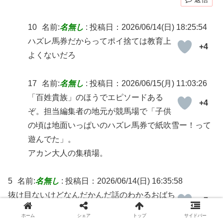
10
名前:
名無し
:
投稿日：2026/06/14(日) 18:25:54
ハズレ馬券だからってポイ捨ては教育上
+4
よくないだろ
17
名前:
名無し
:
投稿日：2026/06/15(月) 11:03:26
「百姓貴族」のほうでエピソードある
+4
ぞ。担当編集者の地元が競馬場で「子供
の頃は地面いっぱいのハズレ馬券で紙吹雪ー！って
遊んでた」。
アカン大人の集積場。
5
名前:
名無し
:
投稿日：2026/06/14(日) 16:35:58
抜け目ないけどなんだかんだ話のわかるおばち
+7
ゃんだったな
ホーム
シェア
トップ
サイドバー
でももう辞めるって言ってたけどアスマさんが無事に辞め