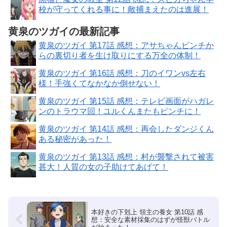
校が守ってくれる事に！敵捕まえたのは進展！
黄泉のツガイの最新記事
黄泉のツガイ 第17話 感想：アサちゃんピンチか
らの裏切り者を生け取りにする万全の体制！
黄泉のツガイ 第16話 感想：刀のイワンvs左右
様！手強くてなかなか倒せない！
黄泉のツガイ 第15話 感想：テレビ画面がハガレ
ンのトラウマ回！ユルくんまたもピンチに！
黄泉のツガイ 第14話 感想：再会したダンジくん
ある秘密があった！
黄泉のツガイ 第13話 感想：村が襲撃されて被害
甚大！人質の女の子助けてあげて！
本好きの下剋上 領主の養女 第10話 感
想：安全な素材採集のはずが怪獣バトル