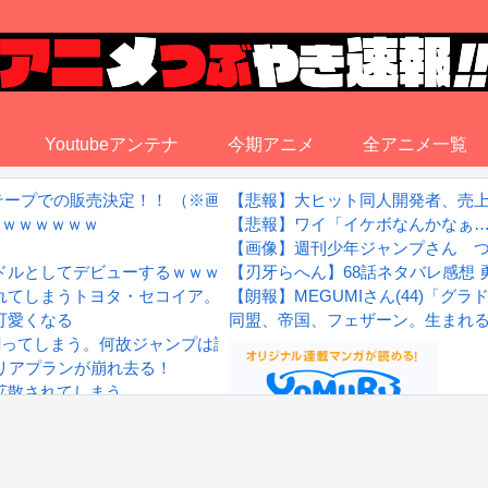
Youtubeアンテナ
今期アニメ
全アニメ一覧
ットテープでの販売決定！！ （※画像あり）
【悲報】大ヒット同人開発者、売
誕ｗｗｗｗｗｗ
【悲報】ワイ「イケボなんかなぁ…(
【画像】週刊少年ジャンプさん つ
ドルとしてデビューするｗｗｗｗ
【刃牙らへん】68話ネタバレ感想
れてしまうトヨタ・セコイア。
【朗報】MEGUMIさん(44)「
可愛くなる
同盟、帝国、フェザーン。生まれ
割ってしまう。何故ジャンプは読まれなくなったのか
ャリアプランが崩れ去る！
拡散されてしまう…
wwwwwwwww
Powered by livedoor 相互RS
感想