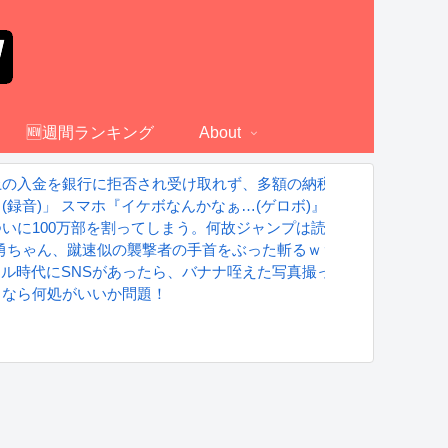
🆕週間ランキング
About
上の入金を銀行に拒否され受け取れず、多額の納税義務だけが残る
録音)」 スマホ『イケボなんかなぁ…(ゲロボ)』←これｗｗｗ
いに100万部を割ってしまう。何故ジャンプは読まれなくなったの
 勇ちゃん、蹴速似の襲撃者の手首をぶった斬るｗｗｗｗ
グラドル時代にSNSがあったら、バナナ咥えた写真撮ってたと思う」
るなら何処がいいか問題！
S