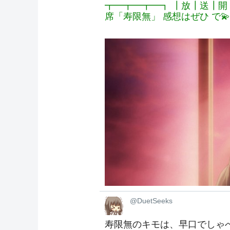
┳━┳━┳━┓ ┃放┃送┃開
席「寿限無」 感想はぜひ で💫
@DuetSeeks
寿限無のキモは、早口でしゃ