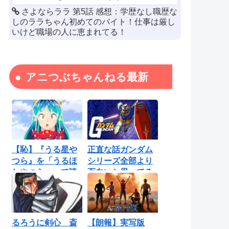
さよならララ 第5話 感想：学歴なし職歴な
しのララちゃん初めてのバイト！仕事は厳し
いけど職場の人に恵まれてる！
アニつぶちゃんねる最新
【恥】『うる星や
正直な話ガンダム
つら』を「うるほ
シリーズ全部より
しやつら」って読
面白いと思ってる
んでたわ…勘...
ロボットアニ...
るろうに剣心 斎
【朗報】実写版