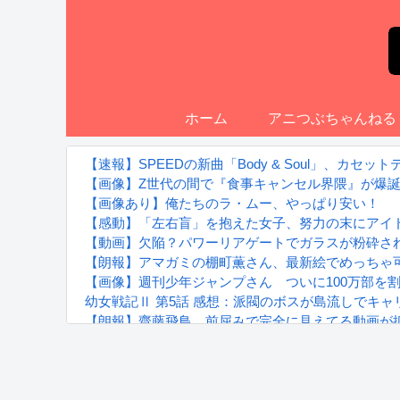
ホーム
アニつぶちゃんねる
【速報】SPEEDの新曲「Body & Soul」、カセ
【画像】Z世代の間で『食事キャンセル界隈』が爆
【画像あり】俺たちのラ・ムー、やっぱり安い！
【感動】「左右盲」を抱えた女子、努力の末にアイ
【動画】欠陥？パワーリアゲートでガラスが粉砕さ
【朗報】アマガミの棚町薫さん、最新絵でめっちゃ
【画像】週刊少年ジャンプさん ついに100万部を
幼女戦記Ⅱ 第5話 感想：派閥のボスが島流しでキ
【朗報】齋藤飛鳥、前屈みで完全に見えてる動画が
『進撃の巨人』で一番面白いところってｗｗｗｗｗ
【画像】スト6女キャラの水着がエッチwwwwwwwww
るろうに剣心 -明治剣客浪漫譚- 京都動乱 第33話の