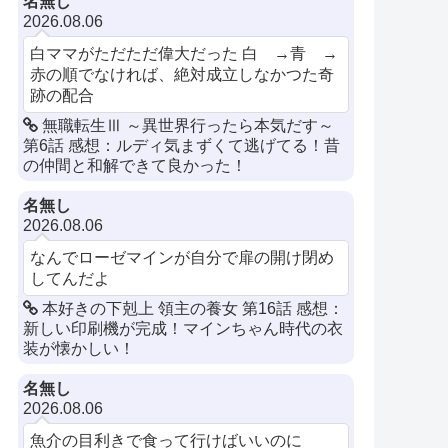
名無し
2026.08.06
白ママがただただ偉大だった 白 →青 →
赤の順でなければ、絶対成立しなかつた奇
跡の配合
無職転生Ⅲ ～異世界行ったら本気だす～
第6話 感想：ルディ気まずくて逃げてる！昔
の仲間と和解できて良かった！
名無し
2026.08.06
なんでローゼマインが自分で扉の開け閉め
してんだよ
本好きの下剋上 領主の養女 第16話 感想：
新しい印刷機が完成！マインちゃん時代の衣
装が懐かしい！
名無し
2026.08.06
魚介の目利きで食って行けばいいのに