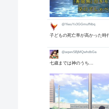
@YiwuYx3GGmufNbq
子どもの死亡率が高かった時
@aqwvSBjMQwhdbGa
七歳までは神のうち…