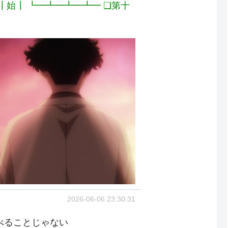
┃始┃ ┗━┻━┻━┻━ ❏第十
2026-06-06 23:30:31
べることじゃない