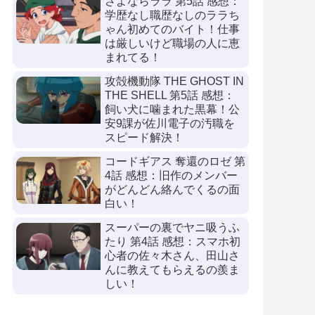
さよならララ 第5話 感想：
学歴なし職歴なしのララち
ゃん初めてのバイト！仕事
は厳しいけど職場の人に恵
まれてる！
攻殻機動隊 THE GHOST IN
THE SHELL 第5話 感想：
飼い犬に噛まれた黒幕！公
安9課が佐川電子の汚職を
スピード解決！
コードギアス 奪還のロゼ 第
4話 感想：旧作のメンバー
がどんどん絡んでくるの面
白い！
スーパーの裏でヤニ吸うふ
たり 第4話 感想：スマホ初
心者の佐々木さん、田山さ
んに教えてもらえるの羨ま
しい！