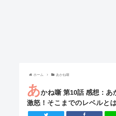
Powered by livedoor 相互RSS
ホーム
あかね噺
あ
かね噺 第10話 感想：
激怒！そこまでのレベルと