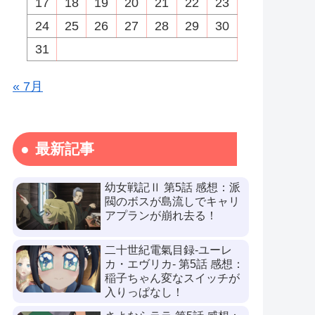
17
18
19
20
21
22
23
24
25
26
27
28
29
30
31
« 7月
最新記事
幼女戦記Ⅱ 第5話 感想：派
閥のボスが島流しでキャリ
アプランが崩れ去る！
二十世紀電氣目録-ユーレ
カ・エヴリカ- 第5話 感想：
稲子ちゃん変なスイッチが
入りっぱなし！