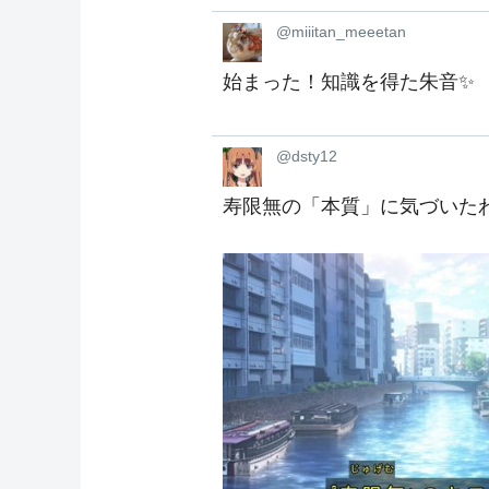
@miiitan_meeetan
始まった！知識を得た朱音✨
@dsty12
寿限無の「本質」に気づいた