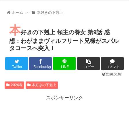
【朗報】齋藤飛鳥、前屈みで完全に見えてる動画が拡散されて
【朗報】MEGUMIさん(44)「グラドル時代にSNSがあったら
ホーム
本好きの下剋上
『進撃の巨人』で一番面白いところってｗｗｗｗｗ
【画像】スト6女キャラの水着がエッチwwwwwwwwwwwwwww
本
るろうに剣心 -明治剣客浪漫譚- 京都動乱 第33話の感想
好きの下剋上 領主の養女 第9話 感
同盟、帝国、フェザーン。生まれるなら何処がいいか問題！
想：わがままヴィルフリート兄様がスパル
タコースへ突入！
Twitter
Facebook
LINE
コピー
コメント
Powered by livedoor 相互RSS
0
2026.06.07
2026春
本好きの下剋上
スポンサーリンク