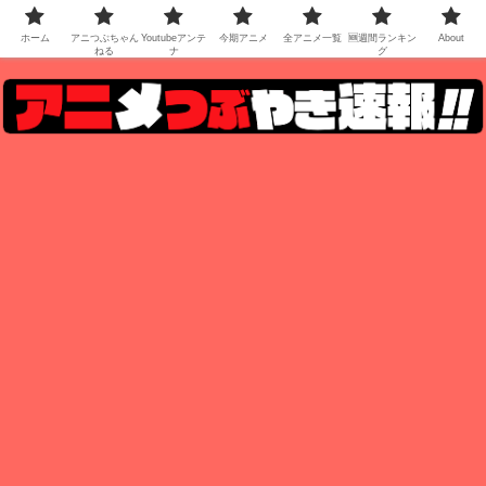
ホーム
アニつぶちゃん
Youtubeアンテ
今期アニメ
全アニメ一覧
🆕週間ランキン
About
ねる
ナ
グ