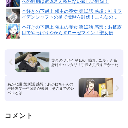
への処刑は遺体さえ残らない厳しい処罰！
本好きの下剋上 領主の養女 第13話 感想：神具ラ
イデンシャフトの槍で魔獣を討伐！こんなのと
戦ってくれてた貴族様に感謝！
本好きの下剋上 領主の養女 第12話 感想：お披露
目でやっぱりやからすローゼマイン！聖女伝説
が進行中！
黄泉のツガイ 第10話 感想：ユルくん命
懸けのハッタリ！手長＆足長キモかった
あかね噺 第10話 感想：あかねちゃんの
寿限無で一生師匠が激怒！そこまでのレ
ベルとは
コメント