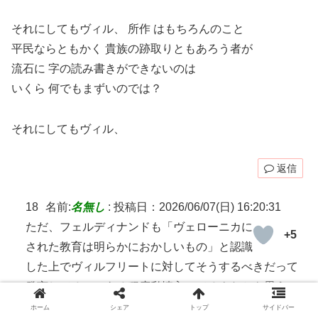
それにしてもヴィル、 所作 はもちろんのこと
平民ならともかく 貴族の跡取りともあろう者が
流石に 字の読み書きができないのは
いくら 何でもまずいのでは？
それにしてもヴィル、
返信
18
名前:
名無し
:
投稿日：2026/06/07(日) 16:20:31
ただ、フェルディナンドも「ヴェローニカに
+5
された教育は明らかにおかしいもの」と認識
した上でヴィルフリートに対してそうするべきだって
発言してるのである程度私情入ってるよなとも思う
ホーム
シェア
トップ
サイドバー