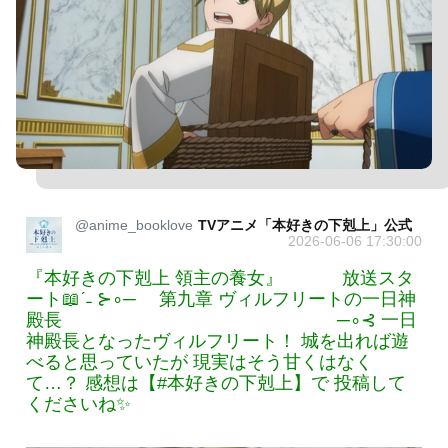
@anime_booklove
TVアニメ「本好きの下剋上」公式
2026-06-06 17:30:00
『本好きの下剋上 領主の養女』 放送スタ
ート📖ˊ˗ ⊱∘─ 第九章 ヴィルフリートの一日神
殿長 ─∘⊰ 一日
神殿長となったヴィルフリート！ 城を出れば遊
べると思っていたが 現実はそう甘くはなく
て…？ 感想は【#本好きの下剋上】で 投稿して
くださいね✨