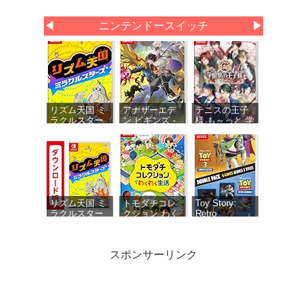
◀
ニンテンドースイッチ
▶
リズム天国 ミ
アナザーエデ
テニスの王子
ラクルスター
ン ビギンズ -
様 も～っと 学
ズ -Switch
Switch 【初回
園祭の王子様
同梱物】アナ
♡-40 and
ザーエデン 時
more… 【メー
空を超える猫
カー特典あ
で使える シリ
り】 初回限定
アルコードチ
特典 ミニド
ラシ 同梱
ラマ用ボイス
セット・ミニ
リズム天国 ミ
トモダチコレ
Toy Story:
ドラマ用エフ
ラクルスター
クション わく
Retro
ェクト1種 同
ズ|オンライン
わく生活 -
Roundup! +
梱
コード版
Switch
Toy Story 3
Complete
スポンサーリンク
Edition Double
Pack（トイス
トーリー レト
ロラウンドア
ップ！＋トイ
パワフルプロ
ウマ娘 プリテ
がんばれゴエ
ストーリース
野球2026-2027
ィーダービー
モン大集合! -