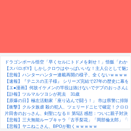
ドラゴンボール悟空「早くセルにトドメを刺せ！」悟飯「わか
【スパロボY】しかしクロウはやっぱいいな！主人公として魅力
【悲報】ハンターハンター連載再開の様子、全くないｗｗｗｗ
【速報】『テニスの王子様』 シリーズ完結で27年の歴史に幕
【エ●漫画】何故イケメンの竿役は抜けないでデブのおっさんは
【訃報】ツルマルツヨシが死去 31歳
【原爆の日】極左活動家「座り込んで闘う！」 市は県警に排除
【衝撃】クルタ族虐 殺の犯人、ツェリードニヒで確定！クロロの
片田舎のおっさん、剣聖になるⅡ 第5話 感想：ついに親子対決
【悲報】三大無能ループキャラ「古手梨花」「岡部倫太郎」「
【悲報】ヤニねこさん、BPOが動くｗｗｗｗｗ