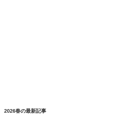
リー コンプリ
-Switch
熱血ハチャメ
Switch
ートエディシ
チャ大感謝
ョン ダブルパ
祭！【数量限
ック） -
定アイテム】
Switch
ゲーム『ウマ
娘 プリティー
ダービー』ス
ペシャルアイ
My Merry May with
テムセット
be 限定版 【同梱物】
（ゲームアイ
「My Merry May with
テムと交換で
be」SOUND
きるシリアル
COLLECTION（DVD-
コード）同梱 -
ROM） - Switch
Switch
2026春の最新記事