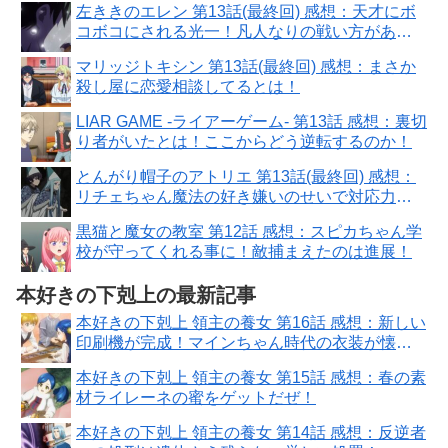
左ききのエレン 第13話(最終回) 感想：天才にボ
コボコにされる光一！凡人なりの戦い方があ
る！
マリッジトキシン 第13話(最終回) 感想：まさか
殺し屋に恋愛相談してるとは！
LIAR GAME -ライアーゲーム- 第13話 感想：裏切
り者がいたとは！ここからどう逆転するのか！
とんがり帽子のアトリエ 第13話(最終回) 感想：
リチェちゃん魔法の好き嫌いのせいで対応力に
問題！
黒猫と魔女の教室 第12話 感想：スピカちゃん学
校が守ってくれる事に！敵捕まえたのは進展！
本好きの下剋上の最新記事
本好きの下剋上 領主の養女 第16話 感想：新しい
印刷機が完成！マインちゃん時代の衣装が懐か
しい！
本好きの下剋上 領主の養女 第15話 感想：春の素
材ライレーネの蜜をゲットだぜ！
本好きの下剋上 領主の養女 第14話 感想：反逆者