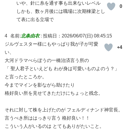
いや、針に糸を通す事も出来ないレベル
0
しかも、数ヶ月後には職場に次期棟梁とし
て表に出る立場で
4
名前:
北条由衣
:
投稿日：2026/06/07(日) 08:45:15
ジルヴェスター様にもやっぱり我が子が可愛
+4
い、
大河ドラマべらぼうの一橋治済言う所の
「 聖人君子といえども わが身は可愛いものよのう？」
と言ったところか。
今までマインを影ながら助けたり
格好良い所を見せてきただけにちょっと残念。
それに対して株を上げたのが フェルディナンド神官長。
言うべき所ははっきり言う 格好良い！！
こういう人がいるのは とてもありがたいこと。