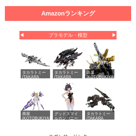
Amazonランキング
◀
プラモデル・模型
▶
タカラトミー
タカラトミー
壽屋
(TAKARA
(TAKARA
(KOTOBUKIYA)
TOMY) T-
TOMY) T-
HMM ZOIDS ダ
SPARK
SPARK
ークホーン ハ
REALIZE
ZOIDS ゾイド
リースペシャル
MODEL リア
ファングリフ
2001 Re/color
ライズモデル
ォン 色分け済
全長約400mm
ZOIDS ゾイド
み プラキット
1/72スケール
RMZ-024 スト
プラモデル
ームソーダー
壽屋
グッドスマイ
タカラトミー
色分け済み プ
(KOTOBUKIYA)
ルカンパニー
(TAKARA
ラキット
フレームアーム
DF
TOMY) T-
ズ・ガール レ
PLAMATEA ケ
SPARK
イファルクス
リー バニー
REALIZE