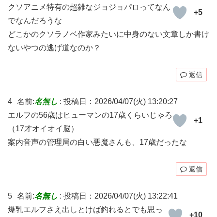
クソアニメ特有の超雑なジョジョパロってなん
+5
でなんだろうな
どこかのクソラノベ作家みたいに中身のない文章しか書け
ないやつの逃げ道なのか？
返信
4
名前:
名無し
:
投稿日：2026/04/07(火) 13:20:27
エルフの56歳はヒューマンの17歳くらいじゃろ
+1
（17才オイオイ脳）
案内音声の管理局の白い悪魔さんも、17歳だったな
返信
5
名前:
名無し
:
投稿日：2026/04/07(火) 13:22:41
爆乳エルフさえ出しとけば釣れるとでも思っ
+10