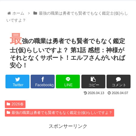
【朗報】齋藤飛鳥、前屈みで完全に見えてる動画が拡散されて
【朗報】MEGUMIさん(44)「グラドル時代にSNSがあったら
ホーム
最強の職業は勇者でも賢者でもなく鑑定士(仮)らし
『進撃の巨人』で一番面白いところってｗｗｗｗｗ
いですよ？
【画像】スト6女キャラの水着がエッチwwwwwwwwwwwwwww
るろうに剣心 -明治剣客浪漫譚- 京都動乱 第33話の感想
最
同盟、帝国、フェザーン。生まれるなら何処がいいか問題！
強の職業は勇者でも賢者でもなく鑑定
士(仮)らしいですよ？ 第1話 感想：神様が
それとなくサポート！エルフさんがいれば
安心！
Powered by livedoor 相互RSS
Twitter
Facebook
LINE
コピー
コメント
0
2026.04.13
2026.04.07
2026春
最強の職業は勇者でも賢者でもなく鑑定士(仮)らしいですよ？
スポンサーリンク