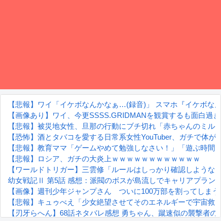
【悲報】ワイ「イケボなんかなぁ…(録音)」 スマホ『イケボなん
【画像あり】ワイ、今更SSSS.GRIDMANを観賞するも面白
【悲報】被災地女性、旦那の行動にブチ切れ「赤ちゃんのミル
【恐怖】酒とタバコを愛する日常系女性YouTuber、ガチで体が
【悲報】教育ママ「ゲームやめて勉強しなさい！」「遊ぶ時間
【悲報】ロシア、ガチの大炎上ｗｗｗｗｗｗｗｗｗｗｗｗ
【ワールドトリガー】三雲修「ルールはしっかり確認しような
幼女戦記Ⅱ 第5話 感想：派閥のボスが島流しでキャリアプラン
【画像】週刊少年ジャンプさん ついに100万部を割ってしま
【悲報】キュゥべえ「少女絶望させてそのエネルギーで宇宙救
【刃牙らへん】68話ネタバレ感想 勇ちゃん、蹴速似の襲撃者