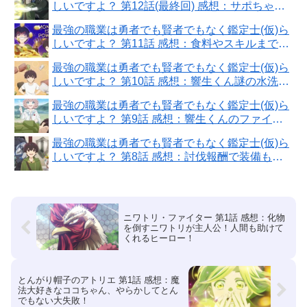
しいですよ？ 第12話(最終回) 感想：サポちゃん
の悪あがきが名采配！
最強の職業は勇者でも賢者でもなく鑑定士(仮)ら
しいですよ？ 第11話 感想：食料やスキルまでコ
ピー出来ちゃうのチート能力！
最強の職業は勇者でも賢者でもなく鑑定士(仮)ら
しいですよ？ 第10話 感想：響生くん謎の水洗い
パンツへのこだわり！
最強の職業は勇者でも賢者でもなく鑑定士(仮)ら
しいですよ？ 第9話 感想：響生くんのファイア
小っちゃい！魔法はまだまだ
最強の職業は勇者でも賢者でもなく鑑定士(仮)ら
しいですよ？ 第8話 感想：討伐報酬で装備も更
新！響生くんの友達も来てた！
ニワトリ・ファイター 第1話 感想：化物
を倒すニワトリが主人公！人間も助けて
くれるヒーロー！
とんがり帽子のアトリエ 第1話 感想：魔
法大好きなココちゃん、やらかしてとん
でもない大失敗！