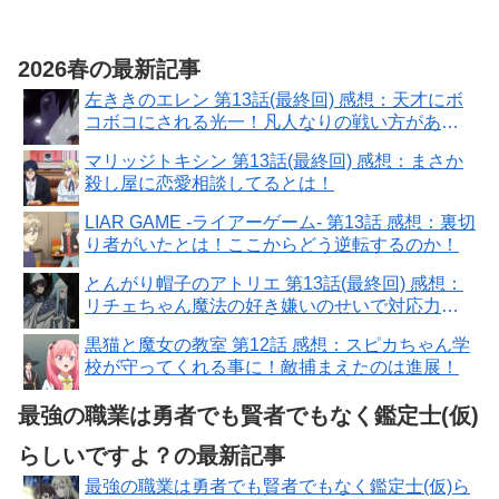
2026春の最新記事
左ききのエレン 第13話(最終回) 感想：天才にボ
コボコにされる光一！凡人なりの戦い方があ
る！
マリッジトキシン 第13話(最終回) 感想：まさか
殺し屋に恋愛相談してるとは！
LIAR GAME -ライアーゲーム- 第13話 感想：裏切
り者がいたとは！ここからどう逆転するのか！
とんがり帽子のアトリエ 第13話(最終回) 感想：
リチェちゃん魔法の好き嫌いのせいで対応力に
問題！
黒猫と魔女の教室 第12話 感想：スピカちゃん学
校が守ってくれる事に！敵捕まえたのは進展！
最強の職業は勇者でも賢者でもなく鑑定士(仮)
らしいですよ？の最新記事
最強の職業は勇者でも賢者でもなく鑑定士(仮)ら