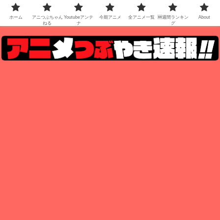
ホーム
アニつぶちゃん
Youtubeアンテ
今期アニメ
全アニメ一覧
🆕週間ランキン
About
ねる
ナ
グ