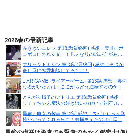
2026春の最新記事
左ききのエレン 第13話(最終回) 感想：天才にボ
コボコにされる光一！凡人なりの戦い方があ
る！
マリッジトキシン 第13話(最終回) 感想：まさか
殺し屋に恋愛相談してるとは！
LIAR GAME -ライアーゲーム- 第13話 感想：裏切
り者がいたとは！ここからどう逆転するのか！
とんがり帽子のアトリエ 第13話(最終回) 感想：
リチェちゃん魔法の好き嫌いのせいで対応力に
問題！
黒猫と魔女の教室 第12話 感想：スピカちゃん学
校が守ってくれる事に！敵捕まえたのは進展！
最強の職業は勇者でも賢者でもなく鑑定士(仮)