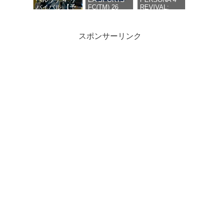
ヨナカテレビ型
バイバル 【予
FC(TM) 26
REVIVAL:
スマホポーチ &
約特典】
【Amazon.co.jp
LIMITED
限定版オリジナ
DLC「ペルソナ
限定】 EA
BOX（ペルソ
ルTシャツ & ア
４ リバイバル:
SPORTS FC ユ
ナ４ リバイバ
スポンサーリンク
ートブック（全
P3R＆P5R
ナイテッドのカ
ル リミテッド
48P）＆群青色
Extra BGMセッ
スタマイズコン
ボックス）
の衣装セット
ト」同梱
テンツ 配信 -
【同梱物】副
（DLC）【予約
【Amazon.co.jp
PS5
島成記描き下
特典】DLC「ペ
限定】堂島菜々
ろし特別装丁
空の軌跡 the
【PS5】バイ
首都高バトル /
ルソナ４ リバ
子ボイスキーホ
ボックス＆マ
2nd -PS5 【メ
オハザード レ
Tokyo Xtreme
イバル: P3R＆
ルダー 付 - PS5
ヨナカテレビ
ーカー特典あ
クイエム
Racer【予約特
P5R Extra
型スマホポー
り】 初回限定
典】「首都高
BGMセット」
チ & 限定版オ
特典 『空の軌
バトル」オリ
同梱
リジナルTシャ
跡FC』リマス
ジナルライバ
【Amazon.co.jp
ツ & アートブ
ター版DLC 同
ルステッカー1
限定】堂島菜々
ック（全
梱 初回限定特
枚（全4種/ラ
子ボイスキーホ
48P）＆群青
典 DLC衣装
ンダム封入）
ルダー 付 - PS5
色の衣装セッ
『ヨシュア』
付 - PS5
プロ野球スピ
ト（DLC）
リッツ2026
【予約特典】
DLC「ペルソ
ナ４ リバイバ
ル: P3R＆P5R
Extra BGMセ
ット」 - PS5