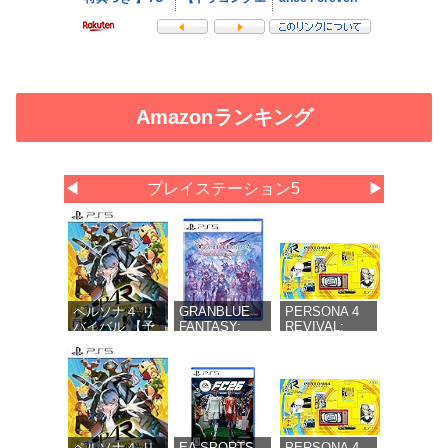
Amazonランキング
◀
プレイステーション5
▶
ペルソナ４ リ
GRANBLUE
PERSONA 4
バイバル 【予
FANTASY:
REVIVAL:
約特典】
Relink -
LIMITED
DLC「ペルソ
Endless
BOX（ペルソナ
ナ４ リバイバ
Ragnarok(グラ
４ リバイバル
ル: P3R＆P5R
ンブルーファ
リミテッドボッ
Extra BGMセ
ンタジー リリ
クス） 【同梱
ット」同梱 -
ンク エンドレ
物】副島成記描
PS5
スラグナロク)
き下ろし特別装
同梱 - PS5
丁ボックス＆マ
ペルソナ４ リ
EA SPORTS
PERSONA 4