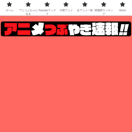
ホーム
アニつぶちゃん
Youtubeアンテ
今期アニメ
全アニメ一覧
🆕週間ランキン
About
ねる
ナ
グ