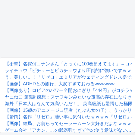
【衝撃】名探偵コナンさん「とっくに100巻超えてます」←コ
ライチュウ「ピチューとピカチュウより圧倒的に強いですｗｗ
う、美しい…！「リゼロ」エミリアがウェディングドレス姿で
【画像】ADHDとの旅行、大変すぎておわるwwwwww
【画像あり】ロピアのパワー全開おにぎり「444円」がコチラｗ
ヤニねこ 第6話 感想：スナフキンみたいな孤高の存在になりき
海外「日本人はなんて気高いんだ！」 英高級紙も驚愕した極限
【画像】15歳のアニメージュ読者（たぶん女の子）、うっかり
【驚愕】名作『リゼロ』凄い事に気付いたｗｗｗｗ『リゼロ』
【画像】結局、お前らってセーラームーン大好きだよなｗｗｗ
ゲーム会社「アカン、この武器強すぎて他の使う意味がない…