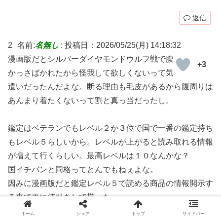
返信
2
名前:
名無し
:
投稿日：2026/05/25(月) 14:18:32
漫画版だとシルバーダイヤモンドウルフ戦で腹
+3
かっさばかれたから怪我して欲しくないって気
遣いだったんだよな。断る理由も毛皮があるから腹周りは
あんまり着たくないって割と真っ当だったし。
鑑定はベテランでもレベル２か３位で国で一番の鑑定持ち
もレベル５らしいから。レベルが上がると読み取れる情報
が増えて行くらしい。最高レベルは１０なんかな？
国イチバンと同格ってとんでもねぇよな。
因みに漫画版だと鑑定レベル５で読める商品の情報開示す
る事で更に値引きして貰った。
ホーム
シェア
トップ
サイドバー