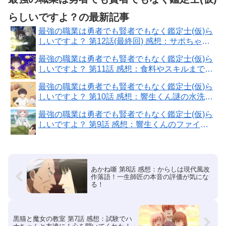
らしいですよ？の最新記事
最強の職業は勇者でも賢者でもなく鑑定士(仮)ら
しいですよ？ 第12話(最終回) 感想：サポちゃん
の悪あがきが名采配！
最強の職業は勇者でも賢者でもなく鑑定士(仮)ら
しいですよ？ 第11話 感想：食料やスキルまでコ
ピー出来ちゃうのチート能力！
最強の職業は勇者でも賢者でもなく鑑定士(仮)ら
しいですよ？ 第10話 感想：響生くん謎の水洗い
パンツへのこだわり！
最強の職業は勇者でも賢者でもなく鑑定士(仮)ら
しいですよ？ 第9話 感想：響生くんのファイア
小っちゃい！魔法はまだまだ
あかね噺 第8話 感想：からしは現代風改
作落語！一生師匠の本音の評価が気にな
る！
黒猫と魔女の教室 第7話 感想：試験でハ