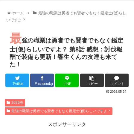
【朗報】齋藤飛鳥、前屈みで完全に見えてる動画が拡散されて
【朗報】MEGUMIさん(44)「グラドル時代にSNSがあったら
ホーム
最強の職業は勇者でも賢者でもなく鑑定士(仮)らし
『進撃の巨人』で一番面白いところってｗｗｗｗｗ
いですよ？
【画像】スト6女キャラの水着がエッチwwwwwwwwwwwwwww
るろうに剣心 -明治剣客浪漫譚- 京都動乱 第33話の感想
最
同盟、帝国、フェザーン。生まれるなら何処がいいか問題！
強の職業は勇者でも賢者でもなく鑑定
士(仮)らしいですよ？ 第8話 感想：討伐報
酬で装備も更新！響生くんの友達も来て
た！
Powered by livedoor 相互RSS
Twitter
Facebook
LINE
コピー
コメント
0
2026.05.24
2026春
最強の職業は勇者でも賢者でもなく鑑定士(仮)らしいですよ？
スポンサーリンク