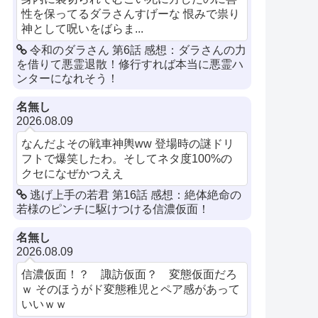
性を保ってるダラさんすげーな 恨みで祟り
神として呪いをばらま...
令和のダラさん 第6話 感想：ダラさんの力
を借りて悪霊退散！修行すれば本当に悪霊ハ
ンターになれそう！
名無し
2026.08.09
なんだよその戦車神輿ww 登場時の謎ドリ
フトで爆笑したわ。そしてネタ度100%の
クセになぜかつええ
逃げ上手の若君 第16話 感想：絶体絶命の
若様のピンチに駆けつける信濃仮面！
名無し
2026.08.09
信濃仮面！？ 諏訪仮面？ 変態仮面だろ
ｗ そのほうがド変態稚児とペア感があって
いいｗｗ