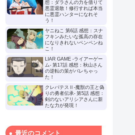
想：ダラさんの力を借りて
悪霊退散！修行すれば本当
に悪霊ハンターになれそ
う！
ヤニねこ 第6話 感想：スナ
フキンみたいな孤高の存在
になりきれないペンペンね
こ！
LIAR GAME -ライアーゲー
ム- 第17話 感想：秋山さん
の逆転の策がバレちゃっ
た！
クレバテスⅡ-魔獣の王と偽
りの勇者伝承- 第5話 感想：
剣のないアリシアさんに新
たな力が発現！
最近のコメント