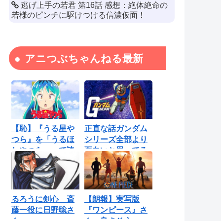
逃げ上手の若君 第16話 感想：絶体絶命の
若様のピンチに駆けつける信濃仮面！
アニつぶちゃんねる最新
【恥】『うる星や
正直な話ガンダム
つら』を「うるほ
シリーズ全部より
しやつら」って読
面白いと思ってる
んでたわ…勘...
ロボットアニ...
るろうに剣心 斎
【朗報】実写版
藤一役に日野聡さ
『ワンピース』さ
ん
ん、良さそう