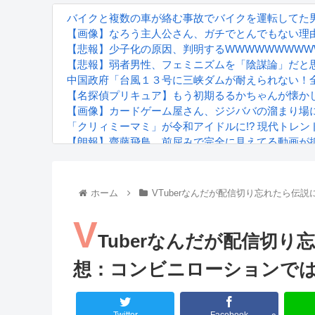
バイクと複数の車が絡む事故でバイクを運転してた
【画像】なろう主人公さん、ガチでとんでもない理由
【悲報】少子化の原因、判明するWWWWWWWWW
【悲報】弱者男性、フェミニズムを「陰謀論」だと
中国政府「台風１３号に三峡ダムが耐えられない！
【名探偵プリキュア】もう初期るるかちゃんが懐か
【画像】カードゲーム屋さん、ジジババの溜まり場にな
「クリィミーマミ」が令和アイドルに!? 現代トレ
【朗報】齋藤飛鳥、前屈みで完全に見えてる動画が
『進撃の巨人』で一番面白いところってｗｗｗｗｗ
【画像】スト6女キャラの水着がエッチwwwwwwwww
るろうに剣心 -明治剣客浪漫譚- 京都動乱 第33話の
ホーム
VTuberなんだが配信切り忘れたら伝説
V
Tuberなんだが配信切り
想：コンビニローションで
Powered by livedoor 相互RSS