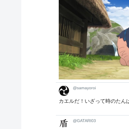
@samayoroi
カエルだ！いざって時のたん
@GATARI03