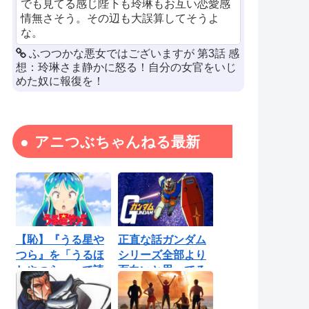
でも見てる感じ陛下も玲琳もお互い恋愛感
情無さそう。その辺も大誤算してそうよ
な。
ふつつかな悪女ではございますが 第3話 感
想：玲琳さま静かに怒る！自分の女官をいじ
めた奴に報復を！
アニつぶちゃんねる最新
【恥】『うる星や
正直な話ガンダム
つら』を「うるほ
シリーズ全部より
しやつら」って読
面白いと思ってる
んでたわ…勘...
ロボットアニ...