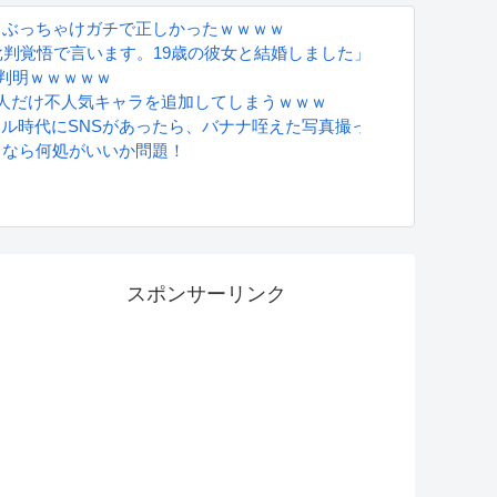
上
、ぶっちゃけガチで正しかったｗｗｗｗ
批判覚悟で言います。19歳の彼女と結婚しました」→案の定オバサ
が判明ｗｗｗｗｗ
人だけ不人気キャラを追加してしまうｗｗｗ
グラドル時代にSNSがあったら、バナナ咥えた写真撮ってたと思う」
るなら何処がいいか問題！
フ」コラボ全20アイテム
S
スポンサーリンク