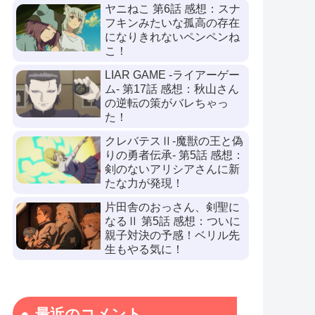
ヤニねこ 第6話 感想：スナ
フキンみたいな孤高の存在
になりきれないペンペンね
こ！
LIAR GAME -ライアーゲー
ム- 第17話 感想：秋山さん
の逆転の策がバレちゃっ
た！
クレバテスⅡ-魔獣の王と偽
りの勇者伝承- 第5話 感想：
剣のないアリシアさんに新
たな力が発現！
片田舎のおっさん、剣聖に
なるⅡ 第5話 感想：ついに
親子対決の予感！ベリル先
生もやる気に！
最近のコメント