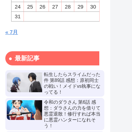
24
25
26
27
28
29
30
31
« 7月
最新記事
転生したらスライムだった
件 第89話 感想：原初同士
の戦い！メイドvs執事にな
ってる！
令和のダラさん 第6話 感
想：ダラさんの力を借りて
悪霊退散！修行すれば本当
に悪霊ハンターになれそ
う！