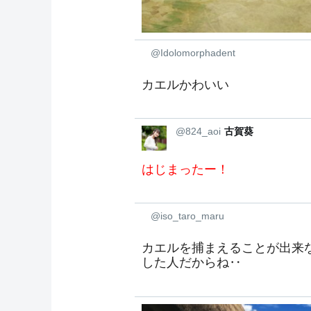
@Idolomorphadent
カエルかわいい
@824_aoi
古賀葵
はじまったー！
@iso_taro_maru
カエルを捕まえることが出来
した人だからね‥