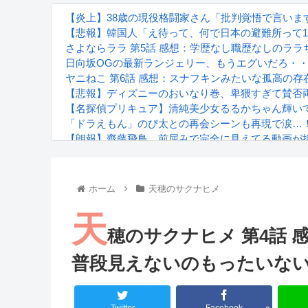
【炎上】38歳の現役格闘家さん「批判覚悟で言いま
【悲報】韓国人「え待って、何で日本の避難所って1
さよならララ 第5話 感想：学歴なし職歴なしのラ
日向坂OGの最新ランジェリー、もうエグいだろ・・
ヤニねこ 第6話 感想：スナフキンみたいな孤高の
【悲報】ディズニーのおいなり巻、卑猥すぎて賛否
【名探偵プリキュア】清純美少女るるかちゃん輝い
「ドラえもん」のび太との再会シーンも再現で涙…！
【朗報】齋藤飛鳥、前屈みで完全に見えてる動画が
『進撃の巨人』で一番面白いところってｗｗｗｗｗ
【画像】スト6女キャラの水着がエッチwwwwwwwww
るろうに剣心 -明治剣客浪漫譚- 京都動乱 第33話の
ホーム
天穂のサクナヒメ
天
穂のサクナヒメ 第4話
普段見えないのもったいな
Powered by livedoor 相互RSS