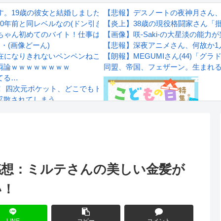
す。19歳の彼女と結婚しました」→案の定オバサン達に見つかり炎
【悲報】デスノートの夜神月さん
0年前と同レベルなの(ドン引き
【炎上】38歳の現役格闘家さん「
ラちゃん初めてのバイト！仕事は厳しいけど職場の人に恵まれてる！
【画像】咲-Saki-の大星淡の能力
・(画像どーん)
【悲報】深夜アニメさん、何故か1
存在になりきれないペンペンねこ！
【朗報】MEGUMIさん(44)「
両論ｗｗｗｗｗｗｗｗ
同盟、帝国、フェザーン。生まれ
てる…
 四次元ポケット、どこでもドアなど“ひみつ道具”も登場 「グラニ
拡散されてしまう…
wwwwwwwww
Powered by livedoor 相互RS
感想
 感想：ミルテさんの美しい金髪が
い！