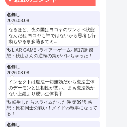
名無し
2026.08.08
なるほど、夜の国はヨコヤのワンオペ状態
なんだね ヨコヤも神ではないから思考も行
動もやる事多過ぎてミ...
LIAR GAME -ライアーゲーム- 第17話 感
想：秋山さんの逆転の策がバレちゃった！
名無し
2026.08.08
インセクトは魔法一切無効だから魔法主体
のデーモンとは相性が悪い。まぁ魔法効か
ない上鎧より硬い生体装甲...
転生したらスライムだった件 第89話 感
想：原初同士の戦い！メイドvs執事になって
る！
名無し