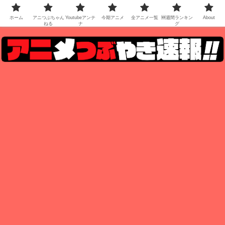
ホーム
アニつぶちゃん
Youtubeアンテ
今期アニメ
全アニメ一覧
🆕週間ランキン
About
ねる
ナ
グ