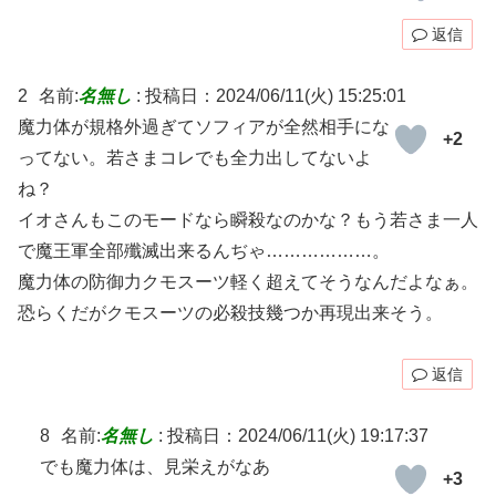
返信
2
名前:
名無し
:
投稿日：2024/06/11(火) 15:25:01
魔力体が規格外過ぎてソフィアが全然相手にな
+2
ってない。若さまコレでも全力出してないよ
ね？
イオさんもこのモードなら瞬殺なのかな？もう若さま一人
で魔王軍全部殲滅出来るんぢゃ………………。
魔力体の防御力クモスーツ軽く超えてそうなんだよなぁ。
恐らくだがクモスーツの必殺技幾つか再現出来そう。
返信
8
名前:
名無し
:
投稿日：2024/06/11(火) 19:17:37
でも魔力体は、見栄えがなあ
+3