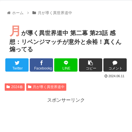
【朗報】齋藤飛鳥、前屈みで完全に見えてる動画が拡散されて
【朗報】MEGUMIさん(44)「グラドル時代にSNSがあったら
ホーム
月が導く異世界道中
『進撃の巨人』で一番面白いところってｗｗｗｗｗ
【画像】スト6女キャラの水着がエッチwwwwwwwwwwwwwww
月
るろうに剣心 -明治剣客浪漫譚- 京都動乱 第33話の感想
が導く異世界道中 第二幕 第23話 感
同盟、帝国、フェザーン。生まれるなら何処がいいか問題！
想：リベンジマッチが意外と余裕！真くん
煽ってる
Twitter
Facebook
LINE
コピー
コメント
Powered by livedoor 相互RSS
0
2024.06.11
2024春
月が導く異世界道中
スポンサーリンク