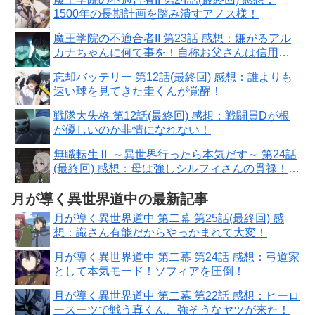
1500年の長期計画を踏み潰すアノス様！
魔王学院の不適合者II 第23話 感想：嫌がるアル
カナちゃんに何て事を！自称お父さんは信用な
らない
忘却バッテリー 第12話(最終回) 感想：誰よりも
速い球を見てきた圭くんが覚醒！
戦隊大失格 第12話(最終回) 感想：戦闘員Dが根
が優しいのか非情になれない！
無職転生Ⅱ ～異世界行ったら本気だす～ 第24話
(最終回) 感想：母は強しシルフィさんの貫禄！ノ
ルンちゃん号泣に激怒に大変！
月が導く異世界道中の最新記事
月が導く異世界道中 第二幕 第25話(最終回) 感
想：識さん有能だからやっかまれて大変！
月が導く異世界道中 第二幕 第24話 感想：弓道家
として本気モード！ソフィアを圧倒！
月が導く異世界道中 第二幕 第22話 感想：ヒーロ
ースーツで戦う真くん、強そうなヤツが来た！