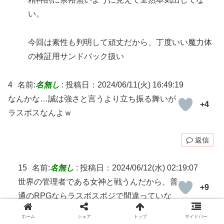
い。
今回は素性も判明して頑丈だから、丁度いい魔力体
の検証用サンドバック扱い
4
名前:
名無し
:
投稿日：2024/06/11(火) 16:49:19
なんかな…誠は強さと言うより立ち振る舞いが
+4
ラスボスなんよｗ
返信
15
名前:
名無し
:
投稿日：2024/06/12(水) 02:19:07
世界の管理者である女神と戦うんだから、普
+9
通のRPGならラスボスポジで間違っていな
い
ホーム
シェア
トップ
サイドバー