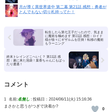
月が導く異世界道中 第二幕 第21話 感想：勇者が
とんでもない切り札持ってた！
転生したら第七王子だったので、気まま
に魔術を極めます 第11話 感想：ロイド
様が徐々にギザルムを圧倒！転移の魔術
もラーニング
終末トレインどこへいく？ 第11話 感
想：遂に来た池袋！葉香ちゃんにもばっ
たり遭遇！
コメント
1
名前:
名無し
:
投稿日：2024/06/11(火) 15:16:36
まさかと思うがつぎで決着か?
0