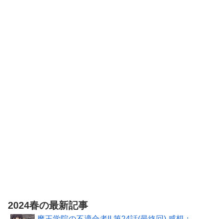
ン仕様 色分け
パンサー 黒豹
ノルンメカ
1/700 ウォー
済み プラキッ
1/10 美少女 可
NGMPM01 高
ターライン
ト
動 プラモデル
さ約 19cm 組
No.916 英国海
組立キット
み立てキット
軍 フラワー級
プレカラード
コルベット PS
プラモデル
製 プラモデル
グッドスマイ
ルカンパニー
伝説巨神イデ
オン
MODEROID
ミニ合体変形
イデオン 組み
立て式プラモ
デル ノンスケ
ール 全高約
130mm
2024春の最新記事
魔王学院の不適合者II 第24話(最終回) 感想：