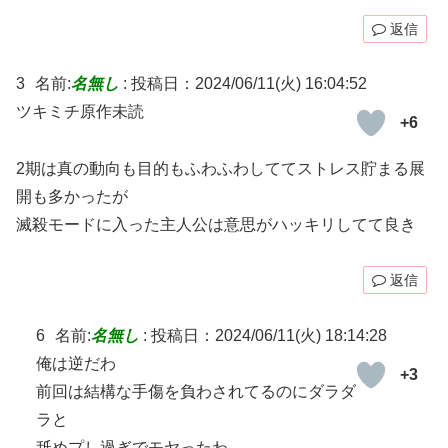
返信
3
名前:
名無し
:
投稿日：2024/06/11(火) 16:04:52
ツキミチ原作未読
+6
2期は真の動向も目的もふわふわしててストレス貯まる展
開も多かったが
滅殺モードに入った主人公は意思がハッキリしてて良き
返信
6
名前:
名無し
:
投稿日：2024/06/11(火) 18:14:28
俺は逆だわ
+3
前回は結構な手傷を負わされてるのにダラダ
ラと
舐めプし過ぎでモヤったわ