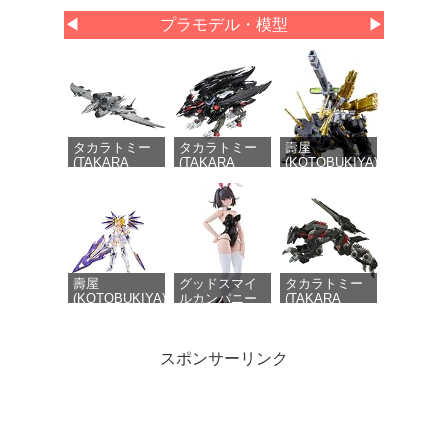
◀
プラモデル・模型
▶
タカラトミー
タカラトミー
壽屋
(TAKARA
(TAKARA
(KOTOBUKIYA)
TOMY) T-
TOMY) T-
HMM ZOIDS ダ
SPARK
SPARK
ークホーン ハ
REALIZE
ZOIDS ゾイド
リースペシャル
MODEL リア
ファングリフ
2001 Re/color
ライズモデル
ォン 色分け済
全長約400mm
ZOIDS ゾイド
み プラキット
1/72スケール
RMZ-024 スト
プラモデル
ームソーダー
壽屋
グッドスマイ
タカラトミー
色分け済み プ
(KOTOBUKIYA)
ルカンパニー
(TAKARA
ラキット
フレームアーム
DF
TOMY) T-
ズ・ガール レ
PLAMATEA ケ
SPARK
イファルクス
リー バニー
REALIZE
スポンサーリンク
全高約175mm
Ver. 組み立て
MODEL リア
ノンスケール
式プラモデル
ライズモデル
プラモデル
ノンスケール
ZOIDS ゾイド
全高約160mm
RMZ-023 ライ
トニングサイ
将魂姫X解限機
LEBOO
青島文化教材
クス アーバイ
1/10 ブラック
EDDAS 1/100
社(AOSHIMA)