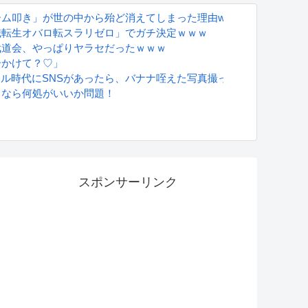
叩き」が世の中から殆ど消えてしまった理由wwwwwwwwwwww
職転生オバロ転スラリゼロ」でガチ決定ｗｗｗ
武道会、やっぱりヤラセだったｗｗｗ
ーかけて？♡」
グラドル時代にSNSがあったら、バナナ咥えた写真撮ってたと思う」
るなら何処がいいか問題！
S
スポンサーリンク