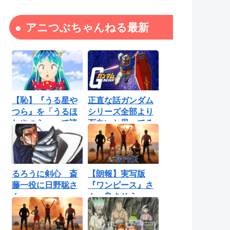
アニつぶちゃんねる最新
【恥】『うる星や
正直な話ガンダム
つら』を「うるほ
シリーズ全部より
しやつら」って読
面白いと思ってる
んでたわ…勘...
ロボットアニ...
るろうに剣心 斎
【朗報】実写版
藤一役に日野聡さ
『ワンピース』さ
ん
ん、良さそう
【Netflix】