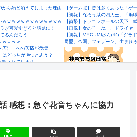
ら殆ど消えてしまった理由wwwwwwwwwwwwww
【ゲーム脳】昔は多くあった「ゲーム
【朗報】なろう系の四天王、「無
いｗｗｗｗｗｗｗｗｗｗｗｗｗ
【衝撃】ドラゴンボールの天下一
ャラが可愛すぎると話題に！
【画像】女の子「ねー、ドライヤ
ってるんだろう
【朗報】MEGUMIさん(44)「
ｗｗｗｗｗ
同盟、帝国、フェザーン。生まれ
ト広告」への苦情が急増
」はどっちが勝つと思う？
拡散されてしまう…
wwwwwwwww
Powered by livedoor 相互RS
感想
4話 感想：急ぐ花音ちゃんに協力