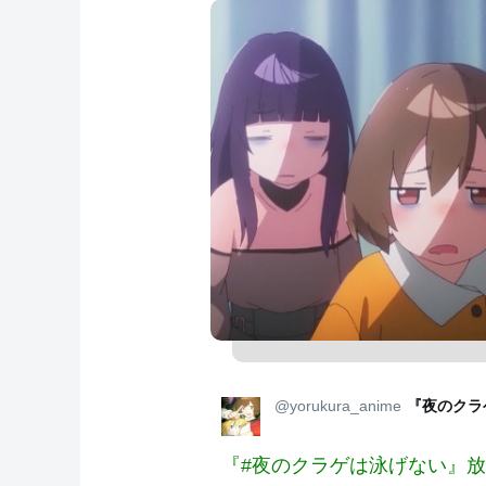
@yorukura_anime
『夜のクラゲ
『#夜のクラゲは泳げない』