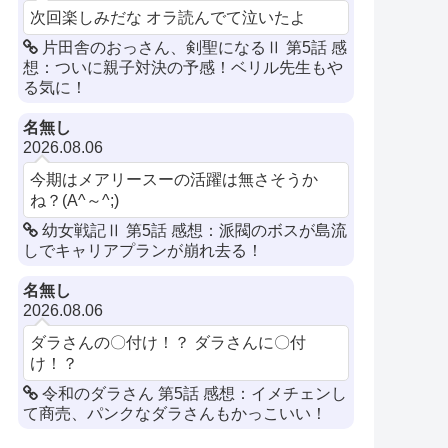
次回楽しみだな オラ読んでて泣いたよ
片田舎のおっさん、剣聖になるⅡ 第5話 感
想：ついに親子対決の予感！ベリル先生もや
る気に！
名無し
2026.08.06
今期はメアリースーの活躍は無さそうか
ね？(⁠A^⁠～⁠^⁠;⁠)⁠
幼女戦記Ⅱ 第5話 感想：派閥のボスが島流
しでキャリアプランが崩れ去る！
名無し
2026.08.06
ダラさんの〇付け！？ ダラさんに〇付
け！？
令和のダラさん 第5話 感想：イメチェンし
て商売、パンクなダラさんもかっこいい！