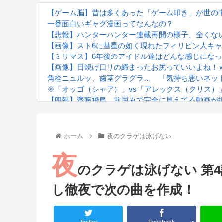
【ゲーム脳】昔は多くあった「ゲーム叩き」が世の中か
一番面白いギャグ漫画ってなんなの？
【悲報】ハンターハンター連載再開の様子、全くな
【画像】スト6に彗星の如く現れたフィリピン人キ
【ミリマス】6年後のアイドル達はどんな感じにな
【画像】日焼け口リの締まったお尻っていいよね！
角栓ニュルッ、歯茎グラグラ… 「気持ち悪いネッ
※「オッゴ（シャア）」vs「アレックス（クリス）
【朗報】齋藤飛鳥、前屈みで完全に見えてる動画が
『進撃の巨人』で一番面白いところってｗｗｗｗｗ
【画像】スト6女キャラの水着がエッチwwwwwwwww
るろうに剣心 -明治剣客浪漫譚- 京都動乱 第33話の
ホーム
夜のクラゲは泳げない
夜
のクラゲは泳げない 第
し徹夜で次の曲を作成！
Powered by livedoor 相互RSS