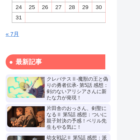
24
25
26
27
28
29
30
31
« 7月
最新記事
クレバテスⅡ-魔獣の王と偽
りの勇者伝承- 第5話 感想：
剣のないアリシアさんに新
たな力が発現！
片田舎のおっさん、剣聖に
なるⅡ 第5話 感想：ついに
親子対決の予感！ベリル先
生もやる気に！
幼女戦記Ⅱ 第5話 感想：派