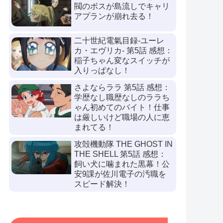
閥のボスが島流しでキャリ
アプランが崩れ去る！
二十世紀電氣目録-ユーレ
カ・エヴリカ- 第5話 感想：
稲子ちゃん変なスイッチが
入りっぱなし！
さよならララ 第5話 感想：
学歴なし職歴なしのララち
ゃん初めてのバイト！仕事
は厳しいけど職場の人に恵
まれてる！
攻殻機動隊 THE GHOST IN
THE SHELL 第5話 感想：
飼い犬に噛まれた黒幕！公
安9課が佐川電子の汚職を
スピード解決！