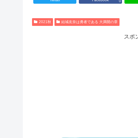
Twitter
Facebook
0
2021秋
結城友奈は勇者である 大満開の章
スポ