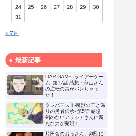
24
25
26
27
28
29
30
31
« 7月
最新記事
LIAR GAME -ライアーゲー
ム- 第17話 感想：秋山さん
の逆転の策がバレちゃっ
た！
クレバテスⅡ-魔獣の王と偽
りの勇者伝承- 第5話 感想：
剣のないアリシアさんに新
たな力が発現！
片田舎のおっさん、剣聖に