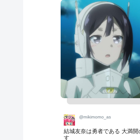
@mikimomo_as
結城友奈は勇者である 大満開
す