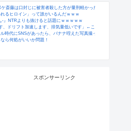
ポケ斎藤は口封じに被害者殺した方が量刑軽かっただろ」←1万いい
われるヒロイン」って誰がいるんだｗｗｗ
ん-』NTRよりも抜けると話題にｗｗｗｗｗ
す、ドリフト加速します、排気量低いです」←こいつが覇権取った
グラドル時代にSNSがあったら、バナナ咥えた写真撮ってたと思う」
るなら何処がいいか問題！
登場
S
スポンサーリンク