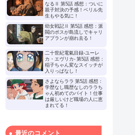
なるⅡ 第5話 感想：ついに
親子対決の予感！ベリル先
生もやる気に！
幼女戦記Ⅱ 第5話 感想：派
閥のボスが島流しでキャリ
アプランが崩れ去る！
二十世紀電氣目録-ユーレ
カ・エヴリカ- 第5話 感想：
稲子ちゃん変なスイッチが
入りっぱなし！
さよならララ 第5話 感想：
学歴なし職歴なしのララち
ゃん初めてのバイト！仕事
は厳しいけど職場の人に恵
まれてる！
最近のコメント