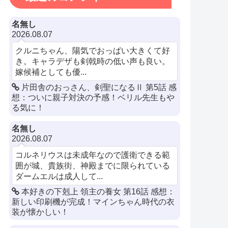
名無し
2026.08.07
クルニちゃん、陽気でおっぱい大きくて好
き。キャラデザも剣戟時の低い声も良い。
嫁候補としても優...
片田舎のおっさん、剣聖になるⅡ 第5話 感
想：ついに親子対決の予感！ベリル先生もや
る気に！
名無し
2026.08.07
コルネリウスは未成年なので護衛できる範
囲が城、貴族街、神殿までに限られている
ダームエルは成人して...
本好きの下剋上 領主の養女 第16話 感想：
新しい印刷機が完成！マインちゃん時代の衣
装が懐かしい！