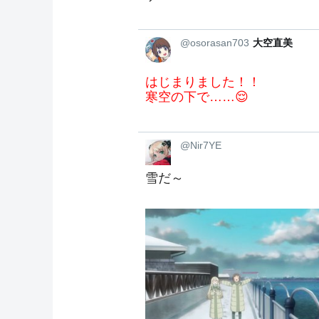
@osorasan703
大空直美
はじまりました！！
寒空の下で……😌
@Nir7YE
雪だ～