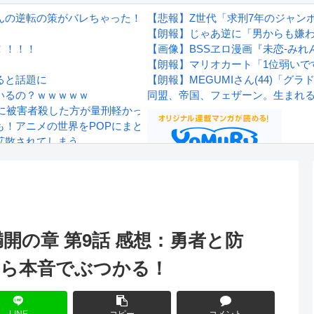
秋山さんの逆転の策がバレちゃった！
【悲報】Z世代「求刑7年のジャン
【朗報】じゃあ逆に「男からも嫌
！！！！
【画像】BSSヱロ漫画『未恋-みれ
【朗報】マリオカート「1位弱いで
ると話題に
【朗報】MEGUMIさん(44)「
いるの？ｗｗｗｗｗ
同盟、帝国、フェザーン。生まれ
に被害者殺した方が量刑軽かっただろ」←1万いいね
！アニメの世界をPOPにまとうカラーグラフィックTシャツが新
拡散されてしまう…
wwwwwwwww
Powered by livedoor 相互RS
感想
開の章 第9話 感想：勇者と防
から本音でぶつかる！