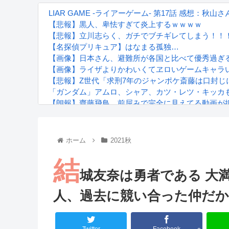
LIAR GAME -ライアーゲーム- 第17話 感想：
【悲報】黒人、卑怯すぎて炎上するｗｗｗｗ
【悲報】立川志らく、ガチでブチギレてしまう！！
【名探偵プリキュア】はなまる孤独…
【画像】日本さん、避難所が各国と比べて優秀過ぎ
【画像】ライザよりかわいくてヱロいゲームキャラ
【悲報】Z世代「求刑7年のジャンポケ斎藤は口封じ
「ガンダム」アムロ、シャア、カツ・レツ・キッカも
【朗報】齋藤飛鳥、前屈みで完全に見えてる動画が
『進撃の巨人』で一番面白いところってｗｗｗｗｗ
【画像】スト6女キャラの水着がエッチwwwwwwwww
るろうに剣心 -明治剣客浪漫譚- 京都動乱 第33話の
ホーム
2021秋
結
城友奈は勇者である 大満
人、過去に競い合った仲だ
Powered by livedoor 相互RSS