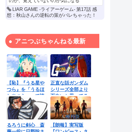
のか、覚えていないのか気になる
LIAR GAME -ライアーゲーム- 第17話 感
想：秋山さんの逆転の策がバレちゃった！
アニつぶちゃんねる最新
【恥】『うる星や
正直な話ガンダム
つら』を「うるほ
シリーズ全部より
しやつら」って読
面白いと思ってる
んでたわ…勘...
ロボットアニ...
るろうに剣心 斎
【朗報】実写版
藤一役に日野聡さ
『ワンピース』さ