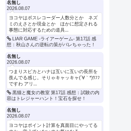
名無し
2026.08.07
ヨコヤはボスレコーダー人数分とか ネズ
ミのえさとか現金とか ほかに想定される
事態に対応するための道具...
LIAR GAME -ライアーゲーム- 第17話 感
想：秋山さんの逆転の策がバレちゃった！
名無し
2026.08.07
つまりスピカとハナは互いに互いの長所を
羨んでる感じ。そりゃキャッキャ(´∀｀*)ｳﾌﾌ
ですわ アリ...
黒猫と魔女の教室 第17話 感想：試験の内
容はトレジャーハント！宝石を探せ！
名無し
2026.08.07
ヨコヤはポイント計算を真面目にやってる