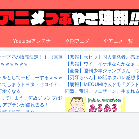
Youtubeアンテナ
今期アニメ
全アニメ一覧
ットテープでの販売決定！！ （※画像あり）
【悲報】大ヒット同人開発者、売
誕ｗｗｗｗｗｗ
【悲報】ワイ「イケボなんかなぁ…(
【画像】週刊少年ジャンプさん つ
ドルとしてデビューするｗｗｗｗ
【刃牙らへん】68話ネタバレ感想
れてしまうトヨタ・セコイア。
【朗報】MEGUMIさん(44)「
可愛くなる
同盟、帝国、フェザーン。生まれ
割ってしまう。何故ジャンプは読まれなくなったのか
ャリアプランが崩れ去る！
拡散されてしまう…
wwwwwwwww
Powered by livedoor 相互RS
感想