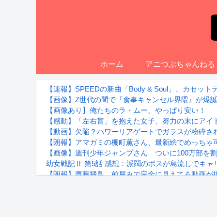
ホーム
アニつぶちゃんねる
【速報】SPEEDの新曲「Body & Soul」、カセ
【画像】Z世代の間で『食事キャンセル界隈』が爆
【画像あり】俺たちのラ・ムー、やっぱり安い！
【感動】「左右盲」を抱えた女子、努力の末にアイ
【動画】欠陥？パワーリアゲートでガラスが粉砕さ
【朗報】アマガミの棚町薫さん、最新絵でめっちゃ
【画像】週刊少年ジャンプさん ついに100万部を
幼女戦記Ⅱ 第5話 感想：派閥のボスが島流しでキ
【朗報】齋藤飛鳥、前屈みで完全に見えてる動画が
『進撃の巨人』で一番面白いところってｗｗｗｗｗ
【画像】スト6女キャラの水着がエッチwwwwwwwww
るろうに剣心 -明治剣客浪漫譚- 京都動乱 第33話の