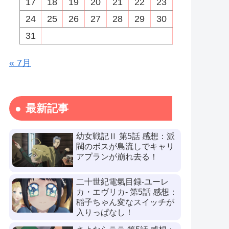
17
18
19
20
21
22
23
24
25
26
27
28
29
30
31
« 7月
最新記事
幼女戦記Ⅱ 第5話 感想：派
閥のボスが島流しでキャリ
アプランが崩れ去る！
二十世紀電氣目録-ユーレ
カ・エヴリカ- 第5話 感想：
稲子ちゃん変なスイッチが
入りっぱなし！