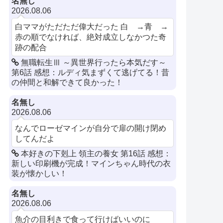
名無し
2026.08.06
白ママがただただ偉大だった 白 →青 →
赤の順でなければ、絶対成立しなかつた奇
跡の配合
無職転生Ⅲ ～異世界行ったら本気だす～
第6話 感想：ルディ気まずくて逃げてる！昔
の仲間と和解できて良かった！
名無し
2026.08.06
なんでローゼマインが自分で扉の開け閉め
してんだよ
本好きの下剋上 領主の養女 第16話 感想：
新しい印刷機が完成！マインちゃん時代の衣
装が懐かしい！
名無し
2026.08.06
魚介の目利きで食って行けばいいのに