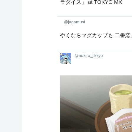
ラダイス」 at TOKYO MX
@jagamusi
やくならマグカップも 二番窯
@nokiro_jikkyo