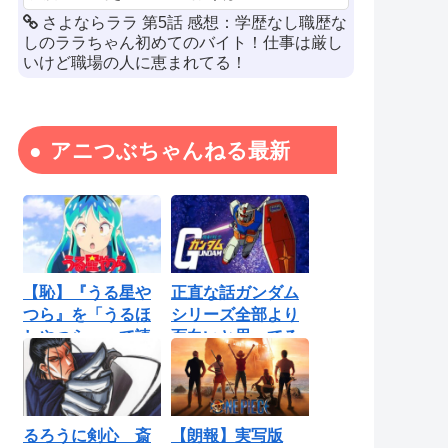
さよならララ 第5話 感想：学歴なし職歴な
しのララちゃん初めてのバイト！仕事は厳し
いけど職場の人に恵まれてる！
アニつぶちゃんねる最新
【恥】『うる星や
正直な話ガンダム
つら』を「うるほ
シリーズ全部より
しやつら」って読
面白いと思ってる
んでたわ…勘...
ロボットアニ...
るろうに剣心 斎
【朗報】実写版