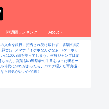
🆕週間ランキング
About
上の入金を銀行に拒否され受け取れず、多額の納税義務だけが残る
録音)」 スマホ『イケボなんかなぁ…(ゲロボ)』←これｗｗｗ
いに100万部を割ってしまう。何故ジャンプは読まれなくなったの
 勇ちゃん、蹴速似の襲撃者の手首をぶった斬るｗｗｗｗ
グラドル時代にSNSがあったら、バナナ咥えた写真撮ってたと思う」
るなら何処がいいか問題！
S