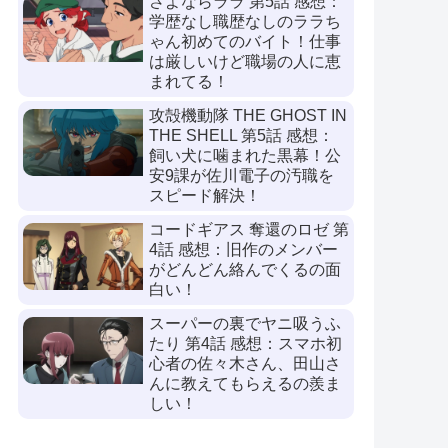
さよならララ 第5話 感想：
学歴なし職歴なしのララち
ゃん初めてのバイト！仕事
は厳しいけど職場の人に恵
まれてる！
攻殻機動隊 THE GHOST IN
THE SHELL 第5話 感想：
飼い犬に噛まれた黒幕！公
安9課が佐川電子の汚職を
スピード解決！
コードギアス 奪還のロゼ 第
4話 感想：旧作のメンバー
がどんどん絡んでくるの面
白い！
スーパーの裏でヤニ吸うふ
たり 第4話 感想：スマホ初
心者の佐々木さん、田山さ
んに教えてもらえるの羨ま
しい！