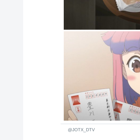
@JOTX_DTV