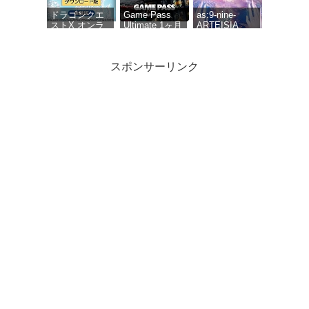
ード版
【購入特典】ゲ
ーム内アイテム
ドラゴンクエ
Game Pass
as:9-nine-
「黄金の花びら
ストX オンラ
Ultimate 1ヶ月
ARTEISIA
×10個」 配信 |ダ
イン 無料体験
(Xbox Series
ウンロード版
版[ダウンロー
X|S, Windows,
ド]
Cloud Gaming
スポンサーリンク
Devices, Xbox
One)|オンライ
ンコード版
Polymega コ
Polymega コ
anemoi 初回限
レクション
レクション
定版
Vol.17
Vol.18 RIVAL
GUNBIRD ポ
TURF! ポリメ
リメガ専用ゲ
ガ専用ゲーム
ームソフト 9
ソフト 6タイ
タイトル収録
トル収録
[Steam] メタ
ファー:リファ
ンタジオ|オン
ラインコード
版