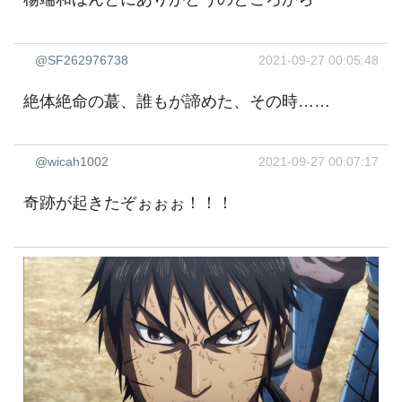
@SF262976738
2021-09-27 00:05:48
絶体絶命の蕞、誰もが諦めた、その時……
@wicah1002
2021-09-27 00:07:17
奇跡が起きたぞぉぉぉ！！！