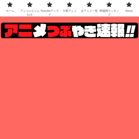
ホーム
アニつぶちゃん
Youtubeアンテ
今期アニメ
全アニメ一覧
🆕週間ランキン
About
ねる
ナ
グ