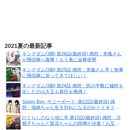
2021夏の最新記事
キングダム(3期) 第26話(最終回) 感想：羌瘣さん
が飛信隊へ復隊！もう鬼に金棒状態
キングダム(3期) 第25話 感想：羌瘣さん早く無事
に飛信隊に戻ってきてほしい！
キングダム(3期) 第24話 感想：民の半数に犠牲を
出したのは大王も責任を痛感！
Sonny Boy -サニーボーイ- 第12話(最終回) 感
想：瑞穂ちゃん生き別れになるのかとドキド
キ！
ひぐらしのなく頃に卒 第15話(最終回) 感想：沙
都子ちゃんと梨花ちゃんの喧嘩が決着！お互い
譲れないものがある