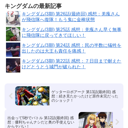
キングダムの最新記事
キングダム(3期) 第26話(最終回) 感想：羌瘣さん
が飛信隊へ復隊！もう鬼に金棒状態
キングダム(3期) 第25話 感想：羌瘣さん早く無事
に飛信隊に戻ってきてほしい！
キングダム(3期) 第24話 感想：民の半数に犠牲を
出したのは大王も責任を痛感！
キングダム(3期) 第22話 感想：７日目まで耐えた
けどとうとう城門が破られた！
ゲッターロボアーク 第13話(最終回) 感
想：続き見たかったけど原作未完だった
のショック！
出会って5秒でバトル 第12話(最終回) 感
想：優利ちゃんナシだと奥の手使えない
からヤバい！