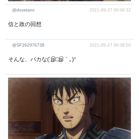
@dovetami
2021-09-27 00:08:32
信と政の回想
@SF262976738
2021-09-27 00:08:50
そんな、バカな(´இ□இ｀｡)°