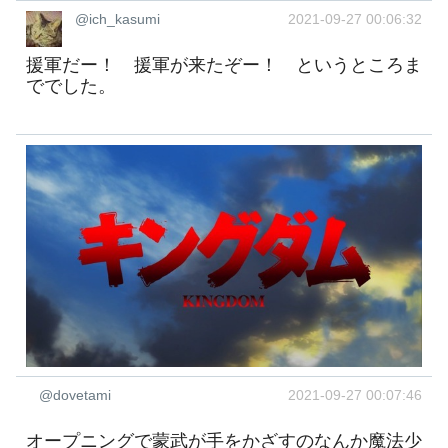
@ich_kasumi
2021-09-27 00:06:32
援軍だー！ 援軍が来たぞー！ というところま
ででした。
@dovetami
2021-09-27 00:07:46
オープニングで蒙武が手をかざすのなんか魔法少