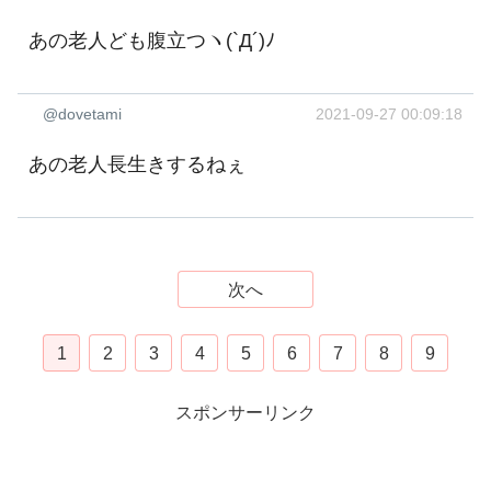
あの老人ども腹立つヽ(`Д´)ﾉ
@dovetami
2021-09-27 00:09:18
あの老人長生きするねぇ
次へ
1
2
3
4
5
6
7
8
9
スポンサーリンク