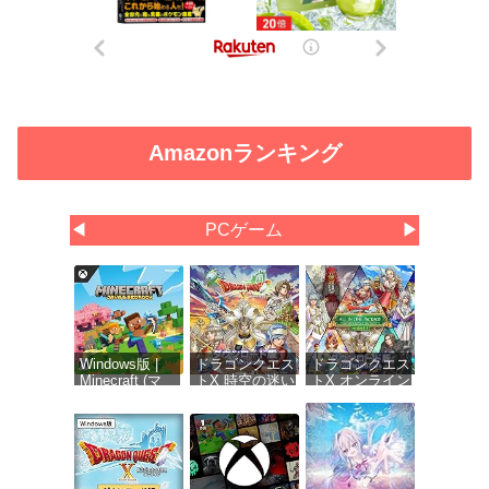
Amazonランキング
◀
PCゲーム
▶
Windows版 |
ドラゴンクエス
ドラゴンクエス
Minecraft (マ
トX 時空の迷い
トX オンライン
インクラフト):
子たち オンラ
オールインワン
Java &
イン
パッケージ
Bedrock
【Amazon.co.jp
version 1-
Edition | オン
限定】お役立ち
8【Amazon.co.jp
ラインコード
アイテムセット
限定】お役立ち
版
配信 |ダウンロ
アイテムセット