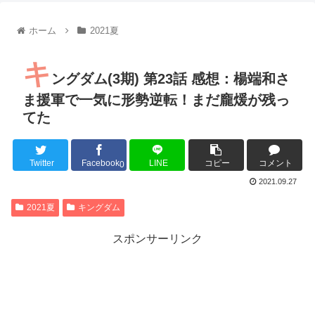
【朗報】齋藤飛鳥、前屈みで完全に見えてる動画が拡散されて
【朗報】MEGUMIさん(44)「グラドル時代にSNSがあったら
ホーム
2021夏
『進撃の巨人』で一番面白いところってｗｗｗｗｗ
【画像】スト6女キャラの水着がエッチwwwwwwwwwwwwwww
キ
るろうに剣心 -明治剣客浪漫譚- 京都動乱 第33話の感想
ングダム(3期) 第23話 感想：楊端和さ
同盟、帝国、フェザーン。生まれるなら何処がいいか問題！
ま援軍で一気に形勢逆転！まだ龐煖が残っ
てた
Twitter
Facebook
LINE
コピー
コメント
Powered by livedoor 相互RSS
0
2021.09.27
2021夏
キングダム
スポンサーリンク