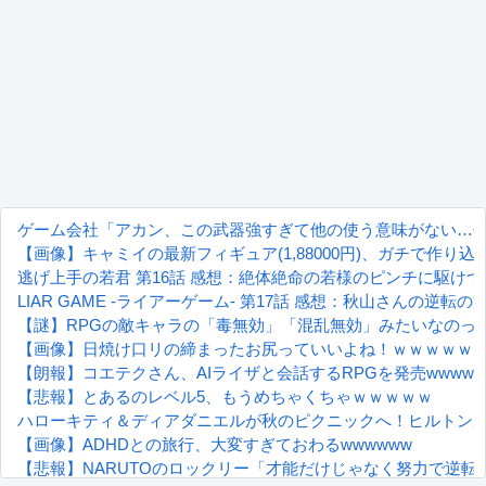
ゲーム会社「アカン、この武器強すぎて他の使う意味がない…
【画像】キャミイの最新フィギュア(1,88000円)、ガチで作り
逃げ上手の若君 第16話 感想：絶体絶命の若様のピンチに駆け
LIAR GAME -ライアーゲーム- 第17話 感想：秋山さんの逆転
【謎】RPGの敵キャラの「毒無効」「混乱無効」みたいなのっ
【画像】日焼け口リの締まったお尻っていいよね！ｗｗｗｗｗ
【朗報】コエテクさん、AIライザと会話するRPGを発売wwwwww
【悲報】とあるのレベル5、もうめちゃくちゃｗｗｗｗｗ
ハローキティ＆ディアダニエルが秋のピクニックへ！ヒルトン広島「HEL
【画像】ADHDとの旅行、大変すぎておわるwwwwww
【悲報】NARUTOのロックリー「才能だけじゃなく努力で逆