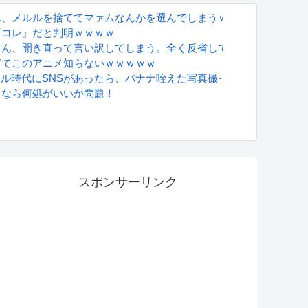
ん、メルルを捨ててマァムなんかを選んでしまうｗｗｗ
『コレ』だと判明ｗｗｗｗ
さん、開き直って言い訳してしまう。全く反省してないと話題に
ぎてこのアニメ知らないｗｗｗｗｗ
グラドル時代にSNSがあったら、バナナ咥えた写真撮ってたと思う」
るなら何処がいいか問題！
S
スポンサーリンク