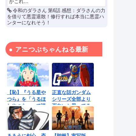
かこれ…
令和のダラさん 第6話 感想：ダラさんの力
を借りて悪霊退散！修行すれば本当に悪霊ハ
ンターになれそう！
アニつぶちゃんねる最新
【恥】『うる星や
正直な話ガンダム
つら』を「うるほ
シリーズ全部より
しやつら」って読
面白いと思ってる
んでたわ…勘...
ロボットアニ...
るろうに剣心 斎
【朗報】実写版