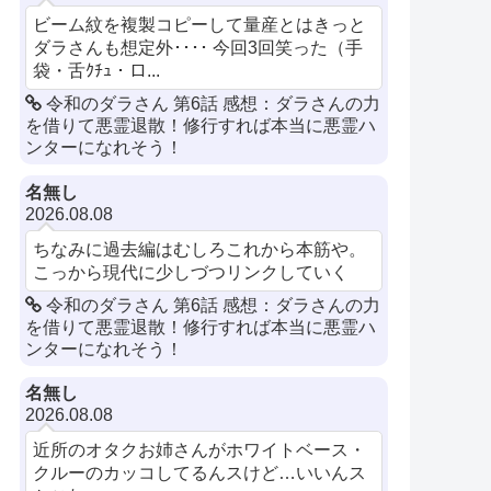
ビーム紋を複製コピーして量産とはきっと
ダラさんも想定外････ 今回3回笑った（手
袋・舌ｸﾁｭ・ロ...
令和のダラさん 第6話 感想：ダラさんの力
を借りて悪霊退散！修行すれば本当に悪霊ハ
ンターになれそう！
名無し
2026.08.08
ちなみに過去編はむしろこれから本筋や。
こっから現代に少しづつリンクしていく
令和のダラさん 第6話 感想：ダラさんの力
を借りて悪霊退散！修行すれば本当に悪霊ハ
ンターになれそう！
名無し
2026.08.08
近所のオタクお姉さんがホワイトベース・
クルーのカッコしてるんスけど…いいんス