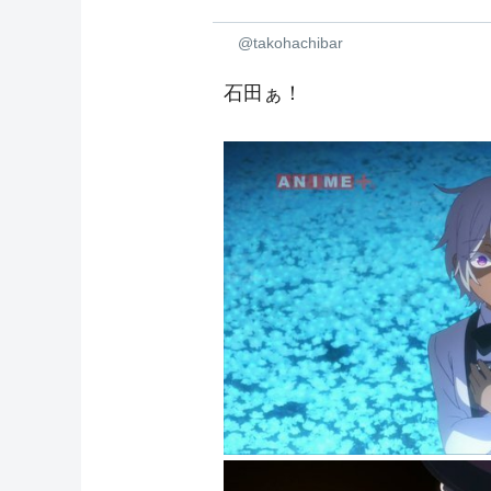
@takohachibar
石田ぁ！