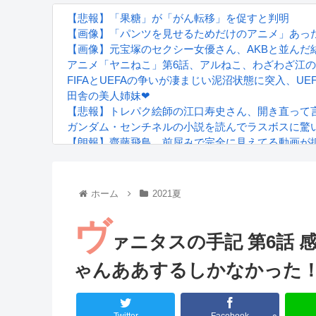
【悲報】「果糖」が「がん転移」を促すと判明
【画像】「パンツを見せるためだけのアニメ」あっ
【画像】元宝塚のセクシー女優さん、AKBと並んだ
アニメ「ヤニねこ」第6話、アルねこ、わざわざ江
FIFAとUEFAの争いが凄まじい泥沼状態に突入、UE
田舎の美人姉妹❤
【悲報】トレパク絵師の江口寿史さん、開き直って
ガンダム・センチネルの小説を読んでラスボスに驚
【朗報】齋藤飛鳥、前屈みで完全に見えてる動画が
『進撃の巨人』で一番面白いところってｗｗｗｗｗ
【画像】スト6女キャラの水着がエッチwwwwwwwww
るろうに剣心 -明治剣客浪漫譚- 京都動乱 第33話の
ホーム
2021夏
ヴ
ァニタスの手記 第6話
ゃんああするしかなかった
Powered by livedoor 相互RSS