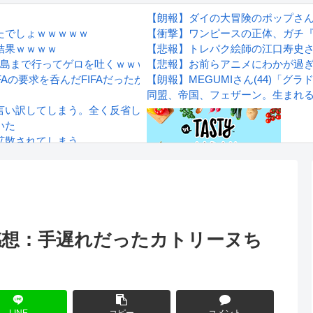
【朗報】ダイの大冒険のポップさ
たでしょｗｗｗｗｗ
【衝撃】ワンピースの正体、ガチ
結果ｗｗｗｗ
【悲報】トレパク絵師の江口寿史
の島まで行ってゲロを吐くｗｗｗｗ【感想】
【悲報】お前らアニメにわかが過
FAの要求を呑んだFIFAだったがUEFA側は強硬姿勢を崩さず……
【朗報】MEGUMIさん(44)「
同盟、帝国、フェザーン。生まれ
言い訳してしまう。全く反省してないと話題に
いた
拡散されてしまう…
wwwwwwwww
Powered by livedoor 相互RS
感想
 感想：手遅れだったカトリーヌち
！