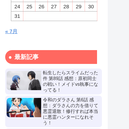
24
25
26
27
28
29
30
31
« 7月
最新記事
転生したらスライムだった
件 第89話 感想：原初同士
の戦い！メイドvs執事にな
ってる！
令和のダラさん 第6話 感
想：ダラさんの力を借りて
悪霊退散！修行すれば本当
に悪霊ハンターになれそ
う！