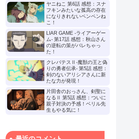
ヤニねこ 第6話 感想：スナ
フキンみたいな孤高の存在
になりきれないペンペンね
こ！
LIAR GAME -ライアーゲー
ム- 第17話 感想：秋山さん
の逆転の策がバレちゃっ
た！
クレバテスⅡ-魔獣の王と偽
りの勇者伝承- 第5話 感想：
剣のないアリシアさんに新
たな力が発現！
片田舎のおっさん、剣聖に
なるⅡ 第5話 感想：ついに
親子対決の予感！ベリル先
生もやる気に！
最近のコメント