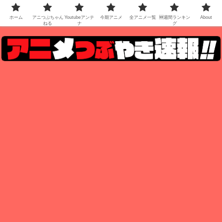
ホーム
アニつぶちゃん
Youtubeアンテ
今期アニメ
全アニメ一覧
🆕週間ランキン
About
ねる
ナ
グ