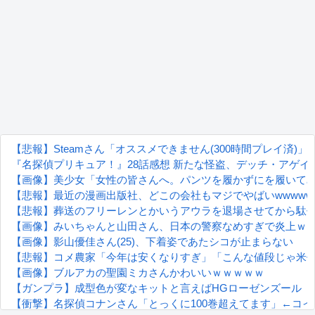
【悲報】Steamさん「オススメできません(300時間プレイ済)
『名探偵プリキュア！』28話感想 新たな怪盗、デッチ・アゲイ
【画像】美少女「女性の皆さんへ。パンツを履かずにを履いて
【悲報】最近の漫画出版社、どこの会社もマジでやばいwwwww
【悲報】葬送のフリーレンとかいうアウラを退場させてから駄
【画像】みいちゃんと山田さん、日本の警察なめすぎで炎上ｗ
【画像】影山優佳さん(25)、下着姿であたシコが止まらない
【悲報】コメ農家「今年は安くなりすぎ」「こんな値段じゃ米作
【画像】ブルアカの聖園ミカさんかわいいｗｗｗｗｗ
【ガンプラ】成型色が変なキットと言えばHGローゼンズール
【衝撃】名探偵コナンさん「とっくに100巻超えてます」←コ