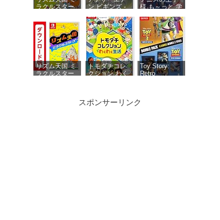
ラクルスター
ン ビギンズ -
様 も～っと 学
ズ -Switch
Switch 【初回
園祭の王子様
同梱物】アナ
♡-40 and
ザーエデン 時
more… 【メー
空を超える猫
カー特典あ
で使える シリ
り】 初回限定
アルコードチ
特典 ミニド
ラシ 同梱
ラマ用ボイス
セット・ミニ
リズム天国 ミ
トモダチコレ
Toy Story:
ドラマ用エフ
ラクルスター
クション わく
Retro
ェクト1種 同
ズ|オンライン
わく生活 -
Roundup! +
梱
コード版
Switch
Toy Story 3
Complete
スポンサーリンク
Edition Double
Pack（トイス
トーリー レト
ロラウンドア
ップ！＋トイ
パワフルプロ
ウマ娘 プリテ
がんばれゴエ
ストーリース
野球2026-2027
ィーダービー
モン大集合! -
リー コンプリ
-Switch
熱血ハチャメ
Switch
ートエディシ
チャ大感謝
ョン ダブルパ
祭！【数量限
ック） -
定アイテム】
Switch
ゲーム『ウマ
娘 プリティー
ダービー』ス
ペシャルアイ
My Merry May with
テムセット
be 限定版 【同梱物】
（ゲームアイ
「My Merry May with