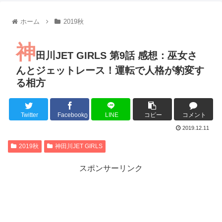
【朗報】齋藤飛鳥、前屈みで完全に見えてる動画が拡散されて
【朗報】MEGUMIさん(44)「グラドル時代にSNSがあったら
ホーム
2019秋
『進撃の巨人』で一番面白いところってｗｗｗｗｗ
【画像】スト6女キャラの水着がエッチwwwwwwwwwwwwwww
神
るろうに剣心 -明治剣客浪漫譚- 京都動乱 第33話の感想
田川JET GIRLS 第9話 感想：巫女さ
同盟、帝国、フェザーン。生まれるなら何処がいいか問題！
んとジェットレース！運転で人格が豹変す
る相方
Twitter
Facebook
LINE
コピー
コメント
Powered by livedoor 相互RSS
0
2019.12.11
2019秋
神田川JET GIRLS
スポンサーリンク