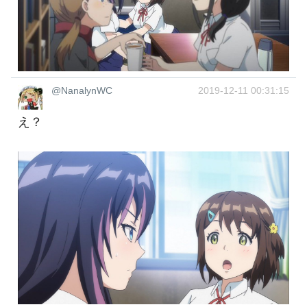
@NanalynWC
2019-12-11 00:31:15
え？