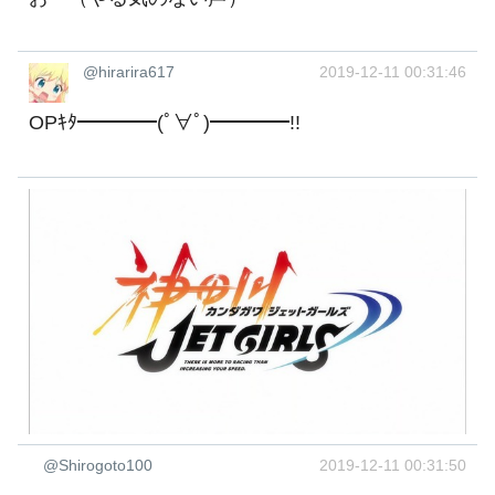
@hirarira617
2019-12-11 00:31:46
OPｷﾀ━━━━(ﾟ∀ﾟ)━━━━!! ‍
@Shirogoto100
2019-12-11 00:31:50