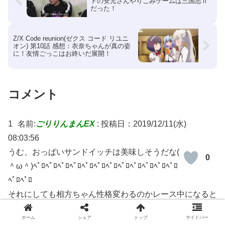
トの安元さんやりこみゲームは三国志Ⅱ
だった！
Z/X Code reunion(ゼクス コード リユニ
オン) 第10話 感想：衣奈ちゃんが真の姿
に！友情ごっこはお終いだ展開！
コメント
1
名前:
ごりりんまんEX
:
投稿日：2019/12/11(水)
08:03:56
うむ、おっぱいサンドイッチは美味しそうだな(
0
＾ω＾)ﾍﾟﾛﾍﾟﾛﾍﾟﾛﾍﾟﾛﾍﾟﾛﾍﾟﾛﾍﾟﾛﾍﾟﾛﾍﾟﾛﾍﾟﾛﾍﾟﾛﾍﾟﾛ
ﾍﾟﾛﾍﾟﾛ
それにしても相方ちゃん性格変わるのかレース中になると
(・_・;)
ホーム
シェア
トップ
サイドバー