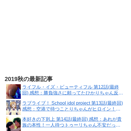
テムと交換で
be」SOUND
きるシリアル
COLLECTION（DVD-
コード）同梱 -
ROM） - Switch
Switch
2019秋の最新記事
ライフル・イズ・ビューティフル 第12話(最終
回) 感想：勝負強さに頼ってたひかりちゃん反
省！全国大会は甘くない
ラブライブ！ School idol project 第13話(最終回)
感想：空港で待つことりちゃんがヒロイン！９
人また揃った
本好きの下剋上 第14話(最終回) 感想：あれが貴
族の本性！一人待つトゥーリちゃん不安だった
ろうに