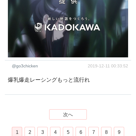
@go3chicken
2019-12-11 00:33:52
爆乳爆走レーシングもっと流行れ
次へ
1
2
3
4
5
6
7
8
9