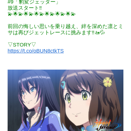
#9「豹変ジェッター」
放送スタート‼
💫🌟💫🌟💫🌟💫🌟💫🌟💫🌟💫
前回の悔しい思いを乗り越え、絆を深めた凛とミ
サは再びジェットレースに挑みます‼🚤💦
▽STORY▽
https://t.co/oBUN8ctkTS