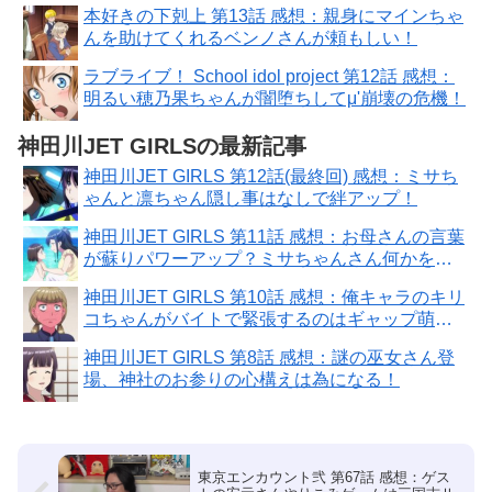
本好きの下剋上 第13話 感想：親身にマインちゃ
んを助けてくれるベンノさんが頼もしい！
ラブライブ！ School idol project 第12話 感想：
明るい穂乃果ちゃんが闇堕ちしてμ'崩壊の危機！
神田川JET GIRLSの最新記事
神田川JET GIRLS 第12話(最終回) 感想：ミサち
ゃんと凛ちゃん隠し事はなしで絆アップ！
神田川JET GIRLS 第11話 感想：お母さんの言葉
が蘇りパワーアップ？ミサちゃんさん何かを決
意！
神田川JET GIRLS 第10話 感想：俺キャラのキリ
コちゃんがバイトで緊張するのはギャップ萌
え！
神田川JET GIRLS 第8話 感想：謎の巫女さん登
場、神社のお参りの心構えは為になる！
東京エンカウント弐 第67話 感想：ゲス