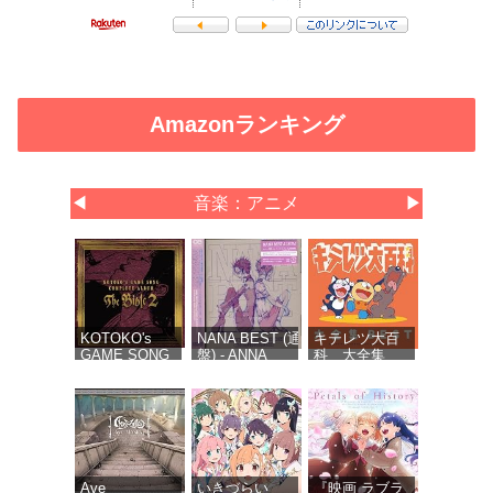
Amazonランキング
◀
音楽：アニメ
▶
KOTOKO's
NANA BEST (通常
キテレツ大百
GAME SONG
盤) - ANNA
科 大全集
COMPLETE
TSUCHIYA inspi'
BEST
ALBUM “The
NANA(BLACK
Bible 2” -
STONES),OLIVIA
KOTOKO (特
inspi'
典なし)
REIRA(TRAPNEST)
Ave
いきづらい
『映画 ラブラ