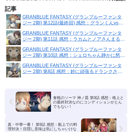
記事
GRANBLUE FANTASY (グランブルーファンタ
ジー 2期) 第12話(最終回) 感想：グランくんvs黒
騎士さん、力の差は圧倒的！
GRANBLUE FANTASY (グランブルーファンタ
ジー 2期) 第11話 感想：ラカムとノアさんまるで
恋人みたい！
GRANBLUE FANTASY (グランブルーファンタ
ジー 2期) 第10話 感想：シェロちゃん静かに怒っ
てて怖い！
GRANBLUE FANTASY (グランブルーファンタ
ジー 2期) 第8話 感想：妙に頑張るドランクさん
とフェリちゃんに血縁関係が！
食戟のソーマ 神ノ皿 第9話 感想：格上と
の最終対決なのにコンディションがとん
でもない！
真・中華一番！ 第9話 感想：船上での料
理対決！目隠し意味は気にしちゃいけな