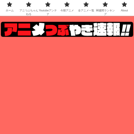
ホーム
アニつぶちゃん
Youtubeアンテ
今期アニメ
全アニメ一覧
🆕週間ランキン
About
ねる
ナ
グ