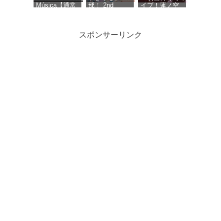
Música【通常
部！ 2nd
イブ！蓮ノ空
盤】 - Ave
Single「Dou-
女学院スクー
Mujica
Da? DOING! /
ルアイドルク
REGAIN
ラブ Bloom
スポンサーリンク
AGAIN
Garden
LLLLOVE」
Party』オリジ
(通常盤) - いき
ナルサウンド
づらい部！
トラック
「Petals of
サマーツイン
MYTH & ROID
初音ミク「マ
History」 - 音
テール (TYPE
ベストアルバ
ジカルミライ
楽：藤澤慶昌
C) - ≒JOY (特
ム「
2026」
典なし)
MUSEUM-
OFFICIAL
THE BEST OF
ALBUM - 初音
MYTH ＆
ミク
ROID- 」【初
回限定盤】
『ウマ娘 プリ
ティーダービ
ー』WINNING
LIVE 34 (通常
盤) - V.A.