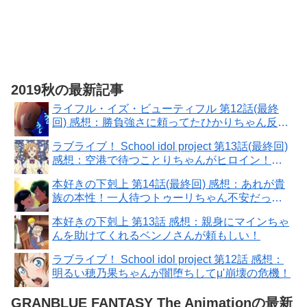
2019秋の最新記事
ライフル・イズ・ビューティフル 第12話(最終
回) 感想：勝負強さに頼ってたひかりちゃん反
省！全国大会は甘くない
ラブライブ！ School idol project 第13話(最終回)
感想：空港で待つことりちゃんがヒロイン！９
人また揃った
本好きの下剋上 第14話(最終回) 感想：あれが貴
族の本性！一人待つトゥーリちゃん不安だった
ろうに
本好きの下剋上 第13話 感想：親身にマインちゃ
んを助けてくれるベンノさんが頼もしい！
ラブライブ！ School idol project 第12話 感想：
明るい穂乃果ちゃんが闇堕ちしてμ'崩壊の危機！
GRANBLUE FANTASY The Animationの最新