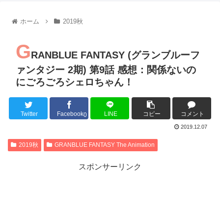
【朗報】齋藤飛鳥、前屈みで完全に見えてる動画が拡散されて
【朗報】MEGUMIさん(44)「グラドル時代にSNSがあったら
ホーム
2019秋
『進撃の巨人』で一番面白いところってｗｗｗｗｗ
【画像】スト6女キャラの水着がエッチwwwwwwwwwwwwwww
G
るろうに剣心 -明治剣客浪漫譚- 京都動乱 第33話の感想
RANBLUE FANTASY (グランブルーフ
同盟、帝国、フェザーン。生まれるなら何処がいいか問題！
ァンタジー 2期) 第9話 感想：関係ないの
にごろごろシェロちゃん！
Twitter
Facebook
LINE
コピー
コメント
Powered by livedoor 相互RSS
0
2019.12.07
2019秋
GRANBLUE FANTASY The Animation
スポンサーリンク