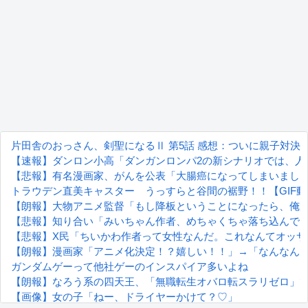
片田舎のおっさん、剣聖になるⅡ 第5話 感想：ついに親子対決
【速報】ダンロン小高「ダンガンロンパ2の新シナリオでは、人
【悲報】有名漫画家、がんを公表「大腸癌になってしまいました
トラウデン直美キャスター うっすらと谷間の裾野！！【GIF
【朗報】大物アニメ監督「もし降板ということになったら、俺
【悲報】知り合い「みいちゃん作者、めちゃくちゃ落ち込んで
【悲報】X民「ちいかわ作者って女性なんだ。これなんてオッサ
【朗報】漫画家「アニメ化決定！？嬉しい！！」→「なんなん
ガンダムゲーって他社ゲーのインスパイア多いよね
【朗報】なろう系の四天王、「無職転生オバロ転スラリゼロ」
【画像】女の子「ねー、ドライヤーかけて？♡」