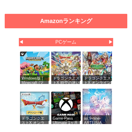
Amazonランキング
◀
PCゲーム
▶
Windows版 |
ドラゴンクエス
ドラゴンクエス
Minecraft (マ
トX 時空の迷い
トX オンライン
インクラフト):
子たち オンラ
オールインワン
Java &
イン
パッケージ
Bedrock
【Amazon.co.jp
version 1-
Edition | オン
限定】お役立ち
8【Amazon.co.jp
ラインコード
アイテムセット
限定】お役立ち
版
配信 |ダウンロ
アイテムセット
ード版
【購入特典】ゲ
ーム内アイテム
ドラゴンクエ
Game Pass
as:9-nine-
「黄金の花びら
ストX オンラ
Ultimate 1ヶ月
ARTEISIA
×10個」 配信 |ダ
イン 無料体験
(Xbox Series
ウンロード版
版[ダウンロー
X|S, Windows,