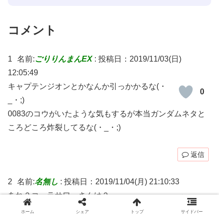
コメント
1
名前:
ごりりんまんEX
:
投稿日：2019/11/03(日)
12:05:49
キャプテンジオンとかなんか引っかかるな(・
0
_・;)
0083のコウがいたような気もするが本当ガンダムネタと
ころどころ炸裂してるな(・_・;)
返信
2
名前:
名無し
:
投稿日：2019/11/04(月) 21:10:33
あれ？コーラサワーさんは？
0
ホーム
シェア
トップ
サイドバー