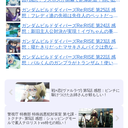
戦で大乱戦
ガンダムビルドダイバーズRe:RISE 第25話 感
想：フレディ達の先祖は先住人のペットだった
ら面白いのに！
ガンダムビルドダイバーズRe:RISE 第24話 感
想：新旧主人公対決が実現！イヴちゃんの事知
ってもらえた
ガンダムビルドダイバーズRe:RISE 第23話 感
想：寝たきりだったマサキさんバイクは危な
い！
ガンダムビルドダイバーズRe:RISE 第22話 感
想：パルくんのガンプラがトランザム！使いこ
なすの難しい〜
戦×恋(ヴァルラヴ) 第5話 感想：ピンチに
駆けつけたお姉さんが頼もしい！
警視庁 特務部 特殊凶悪犯対策室 第七課 -
トクナナ- 第5話 感想：ショッピングモー
ルで素人テロリストvs特七の戦い！