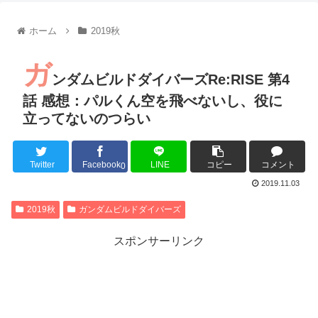
【朗報】齋藤飛鳥、前屈みで完全に見えてる動画が拡散されて
【朗報】MEGUMIさん(44)「グラドル時代にSNSがあったら
ホーム
2019秋
『進撃の巨人』で一番面白いところってｗｗｗｗｗ
【画像】スト6女キャラの水着がエッチwwwwwwwwwwwwwww
ガ
るろうに剣心 -明治剣客浪漫譚- 京都動乱 第33話の感想
ンダムビルドダイバーズRe:RISE 第4
同盟、帝国、フェザーン。生まれるなら何処がいいか問題！
話 感想：パルくん空を飛べないし、役に
立ってないのつらい
Twitter
Facebook
LINE
コピー
コメント
Powered by livedoor 相互RSS
0
2019.11.03
2019秋
ガンダムビルドダイバーズ
スポンサーリンク