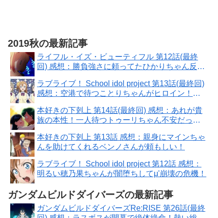
2019秋の最新記事
ライフル・イズ・ビューティフル 第12話(最終
回) 感想：勝負強さに頼ってたひかりちゃん反
省！全国大会は甘くない
ラブライブ！ School idol project 第13話(最終回)
感想：空港で待つことりちゃんがヒロイン！９
人また揃った
本好きの下剋上 第14話(最終回) 感想：あれが貴
族の本性！一人待つトゥーリちゃん不安だった
ろうに
本好きの下剋上 第13話 感想：親身にマインちゃ
んを助けてくれるベンノさんが頼もしい！
ラブライブ！ School idol project 第12話 感想：
明るい穂乃果ちゃんが闇堕ちしてμ'崩壊の危機！
ガンダムビルドダイバーズの最新記事
ガンダムビルドダイバーズRe:RISE 第26話(最終
回) 感想：ラスボスが開幕で絶体絶命！熱い総力