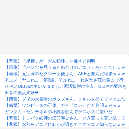
【悲報】「果糖」が「がん転移」を促すと判明
【画像】「パンツを見せるためだけのアニメ」あったでしょｗ
【画像】元宝塚のセクシー女優さん、AKBと並んだ結果ｗｗｗ
アニメ「ヤニねこ」第6話、アルねこ、わざわざ江の島まで行っ
FIFAとUEFAの争いが凄まじい泥沼状態に突入、UEFAの要求を
田舎の美人姉妹❤
【朗報】ダイの大冒険のポップさん、メルルを捨ててマァムな
【衝撃】ワンピースの正体、ガチ『コレ』だと判明ｗｗｗｗ
ガンダム・センチネルの小説を読んでラスボスに驚いた
【悲報】トレパク絵師の江口寿史さん、開き直って言い訳して
【悲報】お前らアニメにわかが過ぎてこのアニメ知らないｗｗ