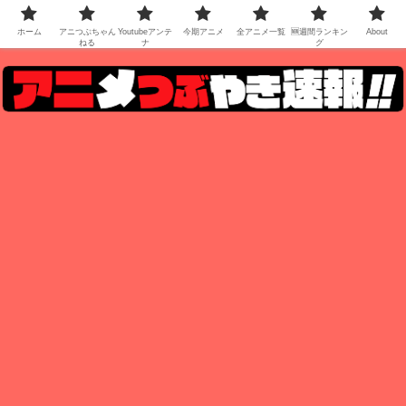
ホーム
アニつぶちゃん
Youtubeアンテ
今期アニメ
全アニメ一覧
🆕週間ランキン
About
ねる
ナ
グ