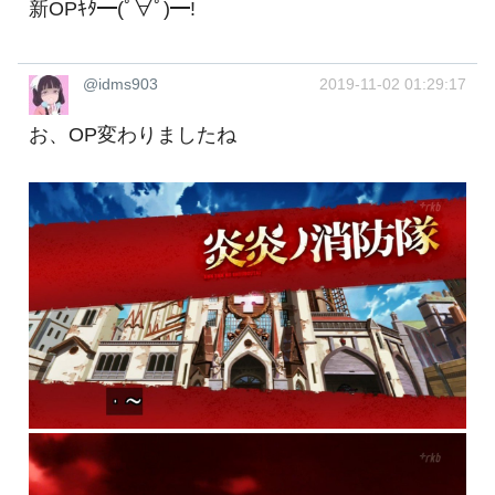
新OPｷﾀ━(ﾟ∀ﾟ)━!
@idms903
2019-11-02 01:29:17
お、OP変わりましたね