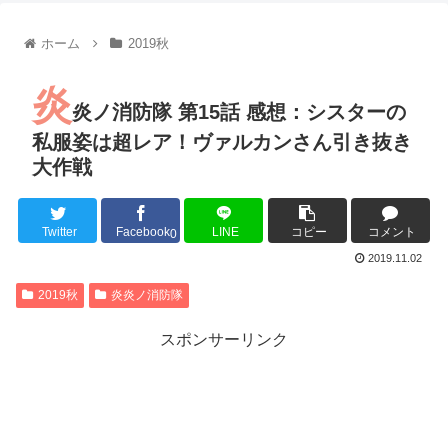
【朗報】齋藤飛鳥、前屈みで完全に見えてる動画が拡散されて
【朗報】MEGUMIさん(44)「グラドル時代にSNSがあったら
ホーム
2019秋
『進撃の巨人』で一番面白いところってｗｗｗｗｗ
【画像】スト6女キャラの水着がエッチwwwwwwwwwwwwwww
炎
るろうに剣心 -明治剣客浪漫譚- 京都動乱 第33話の感想
炎ノ消防隊 第15話 感想：シスターの
同盟、帝国、フェザーン。生まれるなら何処がいいか問題！
私服姿は超レア！ヴァルカンさん引き抜き
大作戦
Twitter
Facebook
LINE
コピー
コメント
Powered by livedoor 相互RSS
0
2019.11.02
2019秋
炎炎ノ消防隊
スポンサーリンク