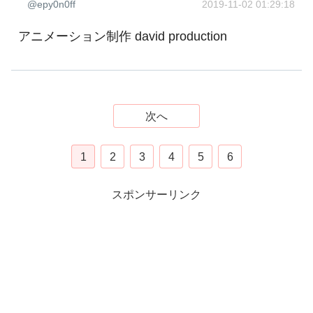
@epy0n0ff
2019-11-02 01:29:18
アニメーション制作 david production
次へ
1
2
3
4
5
6
スポンサーリンク