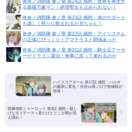
炎炎ノ消防隊 参ノ章 第24話 感想：世界を再生す
る森羅万象マン！絶望聖女も止められない！
炎炎ノ消防隊 参ノ章 第23話 感想：弟のサポート
も虚しく怒りに飲まれるお兄ちゃん！
炎炎ノ消防隊 参ノ章 第22話 感想：アイリスさん
の正体にびっくり！アマテラスと関係あった
炎炎ノ消防隊 参ノ章 第21話 感想：騎士王アーサ
ーがドラゴン退治！無事に戻って来れるのか
ハイスコアガール 第17話 感想：ハルオ
の服装に変化！渋谷vs溝ノ口で地域戦が
勃発！
歌舞伎町シャーロック 第4話 感想：親し
げなモリアーティ君だけどどこか闇が見
え隠れ！