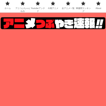
ホーム
アニつぶちゃん
Youtubeアンテ
今期アニメ
全アニメ一覧
🆕週間ランキン
About
ねる
ナ
グ