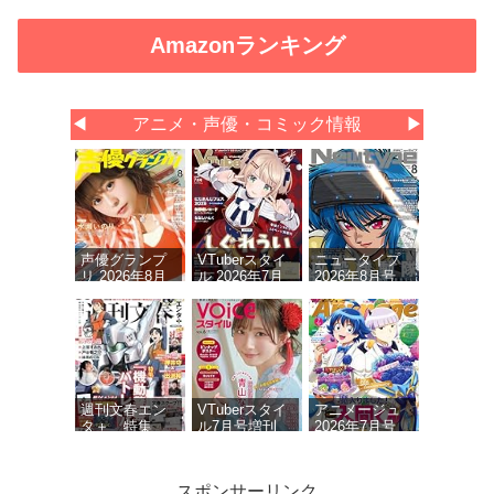
Amazonランキング
◀
アニメ・声優・コミック情報
▶
声優グランプ
VTuberスタイ
ニュータイプ
リ 2026年8月
ル 2026年7月
2026年8月号
号
号
週刊文春エン
VTuberスタイ
アニメージュ
タ＋ 特集
ル7月号増刊
2026年7月号
『機動警察パ
VOICEスタイ
トレイバー』
ルVOL.6
(文春ムック)
スポンサーリンク