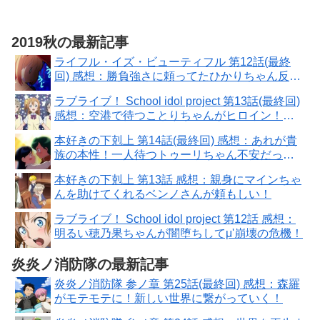
2019秋の最新記事
ライフル・イズ・ビューティフル 第12話(最終
回) 感想：勝負強さに頼ってたひかりちゃん反
省！全国大会は甘くない
ラブライブ！ School idol project 第13話(最終回)
感想：空港で待つことりちゃんがヒロイン！９
人また揃った
本好きの下剋上 第14話(最終回) 感想：あれが貴
族の本性！一人待つトゥーリちゃん不安だった
ろうに
本好きの下剋上 第13話 感想：親身にマインちゃ
んを助けてくれるベンノさんが頼もしい！
ラブライブ！ School idol project 第12話 感想：
明るい穂乃果ちゃんが闇堕ちしてμ'崩壊の危機！
炎炎ノ消防隊の最新記事
炎炎ノ消防隊 参ノ章 第25話(最終回) 感想：森羅
がモテモテに！新しい世界に繋がっていく！