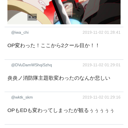
@iwa_chi
2019-11-02 01:28:41
OP変わった！ここから2クール目か！！
@DVuDamWShqiSzhq
2019-11-02 01:29:01
炎炎ノ消防隊主題歌変わったのなんか悲しい
@wktk_skm
2019-11-02 01:29:16
OPもEDも変わってしまったが観るぅぅぅぅぅ