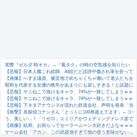
実際『ゼルダ 時オカ』→『風タク』の時の空気感を知りたい
【悲報】日本人艦これ絵師、AI絵だと誹謗中傷され筆を折って
【画像】へずま議員、被災地でめちゃくちゃ働いて老人たちを笑顔に
昭和を代表する女優の晩年があまりにも寂しすぎる！と話題に
【悲報】ヤニねこで抜けるキャラ、74%が一致してしまうｗｗ
【悲報】ヤニねこで抜けるキャラ、74%が一致してしまうｗｗ
【悲報】下ネタアナウンスが流れた鉄道会社、声明を発表「当
【衝撃】名探偵コナンさん「とっくに100巻超えてます」←コ
う、美しい…！「リゼロ」エミリアがウェディングドレス姿で
【画像】結局、お前らってセーラームーン大好きだよなｗｗｗ
ゲーム会社「アカン、この武器強すぎて他の使う意味がない…