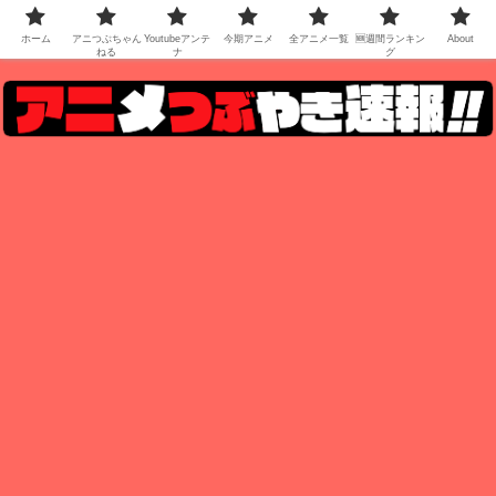
ホーム
アニつぶちゃん
Youtubeアンテ
今期アニメ
全アニメ一覧
🆕週間ランキン
About
ねる
ナ
グ