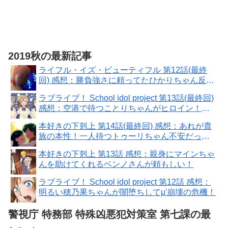
2019秋の最新記事
ライフル・イズ・ビューティフル 第12話(最終
回) 感想：勝負強さに頼ってたひかりちゃん反
省！全国大会は甘くない
ラブライブ！ School idol project 第13話(最終回)
感想：空港で待つことりちゃんがヒロイン！９
人また揃った
本好きの下剋上 第14話(最終回) 感想：あれが貴
族の本性！一人待つトゥーリちゃん不安だった
ろうに
本好きの下剋上 第13話 感想：親身にマインちゃ
んを助けてくれるベンノさんが頼もしい！
ラブライブ！ School idol project 第12話 感想：
明るい穂乃果ちゃんが闇堕ちしてμ'崩壊の危機！
警視庁 特務部 特殊凶悪犯対策室 第七課の最