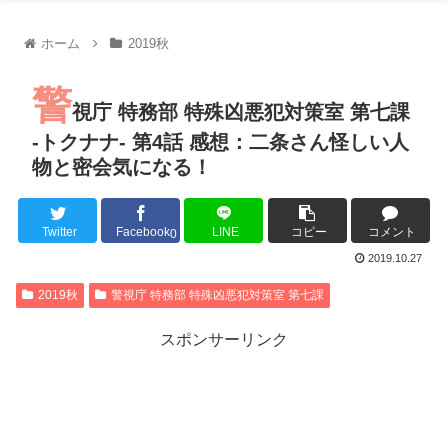
【朗報】齋藤飛鳥、前屈みで完全に見えてる動画が拡散されて
【朗報】MEGUMIさん(44)「グラドル時代にSNSがあったら
ホーム
2019秋
『進撃の巨人』で一番面白いところってｗｗｗｗｗ
【画像】スト6女キャラの水着がエッチwwwwwwwwwwwwwww
警
るろうに剣心 -明治剣客浪漫譚- 京都動乱 第33話の感想
視庁 特務部 特殊凶悪犯対策室 第七課
同盟、帝国、フェザーン。生まれるなら何処がいいか問題！
-トクナナ- 第4話 感想：二条さん怪しい人
物と密会気になる！
Twitter
Facebook
LINE
コピー
コメント
Powered by livedoor 相互RSS
0
2019.10.27
2019秋
警視庁 特務部 特殊凶悪犯対策室 第七課
スポンサーリンク