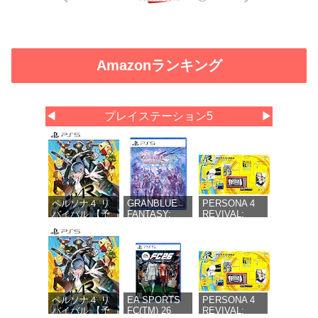
Amazonランキング
◀
プレイステーション5
▶
ペルソナ４ リ
GRANBLUE
PERSONA 4
バイバル 【予
FANTASY:
REVIVAL:
約特典】
Relink -
LIMITED
DLC「ペルソ
Endless
BOX（ペルソナ
ナ４ リバイバ
Ragnarok(グラ
４ リバイバル
ル: P3R＆P5R
ンブルーファ
リミテッドボッ
Extra BGMセ
ンタジー リリ
クス） 【同梱
ット」同梱 -
ンク エンドレ
物】副島成記描
PS5
スラグナロク)
き下ろし特別装
同梱 - PS5
丁ボックス＆マ
ペルソナ４ リ
EA SPORTS
PERSONA 4
ヨナカテレビ型
バイバル 【予
FC(TM) 26
REVIVAL: