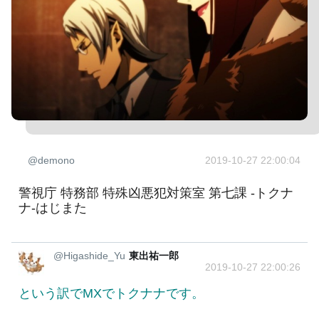
@demono
2019-10-27 22:00:04
警視庁 特務部 特殊凶悪犯対策室 第七課 -トクナ
ナ-はじまた
@Higashide_Yu
東出祐一郎
2019-10-27 22:00:26
という訳でMXでトクナナです。