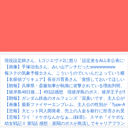
現役設定師さん、Lゴジエヴァ2に怒り「設定差をALL非公表に
【画像】手塚治虫さん、みい山アンチだったwwwwwwww
報ステの気象予報士さん、こういうのでいいんだよっていう横
【名探偵プリキュア】長谷川育美さん「覚悟しておいてほしい
【朗報】兵庫県・斎藤知事が執拗に攻撃されている理由判明、
【彼岸島48日後…】491話感想 現彼岸島のボス、彼岸王子が
【朗報】ガンダム鉄血のオルフェンズ「泥臭いです、主人公が
【画像】最新ファイヤーエンブレム、主人公の性別が「Type-A」
【悲報】大ヒット同人開発者、売上の入金を銀行に拒否され受
【悲報】ワイ「イケボなんかなぁ…(録音)」 スマホ『イケボなん
幼女戦記Ⅱ 第5話 感想：派閥のボスが島流しでキャリアプラン