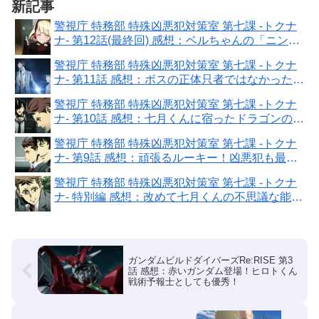
新記事
警視庁 特務部 特殊凶悪犯対策室 第七課 -トクナ
ナ- 第12話(最終回) 感想：ベルちゃんの「ニンジ
ャですから」に癒やされた！
警視庁 特務部 特殊凶悪犯対策室 第七課 -トクナ
ナ- 第11話 感想：ボスの正体只者ではなかった！
トクナナのターン開始
警視庁 特務部 特殊凶悪犯対策室 第七課 -トクナ
ナ- 第10話 感想：七月くんに宿ったドラゴンの力
が希望となるのか！
警視庁 特務部 特殊凶悪犯対策室 第七課 -トクナ
ナ- 第9話 感想：頑張るルーキー！凶悪犯も最後
にデレた？
警視庁 特務部 特殊凶悪犯対策室 第七課 -トクナ
ナ- 特別編 感想：改めて七月くんの不思議な能力
気になる！
ガンダムビルドダイバーズRe:RISE 第3
話 感想：赤いガンダム登場！ヒロトくん
戦術予報士としても優秀！