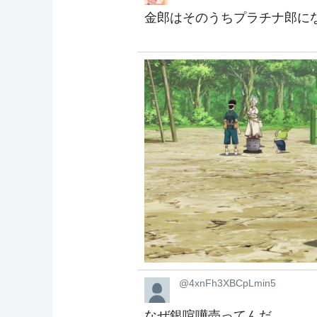
金郎はそのうちプラチナ郎に
@4xnFh3XBCpLmin5
なぜ銀喧嘩売ってんだ