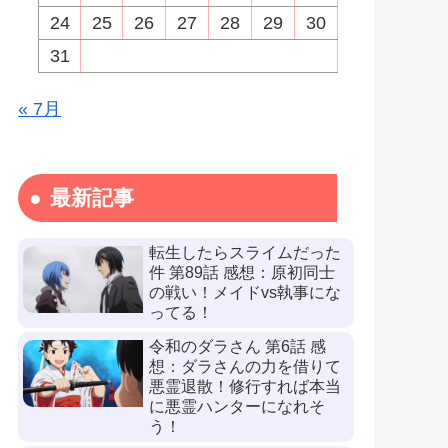
24
25
26
27
28
29
30
31
« 7月
最新記事
転生したらスライムだった
件 第89話 感想：原初同士
の戦い！メイドvs執事にな
ってる！
令和のダラさん 第6話 感
想：ダラさんの力を借りて
悪霊退散！修行すれば本当
に悪霊ハンターになれそ
う！