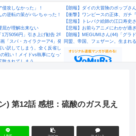
ア侵攻しなかった」！
【朗報】ダイの大冒険のポップさ
秋山さんの逆転の策がバレちゃった！
【衝撃】ワンピースの正体、ガチ
【悲報】トレパク絵師の江口寿史
理屈が理解出来ない
【悲報】お前らアニメにわかが過
万5056円」引き上げ勧告 2年で6%超え
【朗報】MEGUMIさん(44)「
漫画「スパ・カイラクーア4」発売から2週間で7万部売れるｗｗｗｗ
同盟、帝国、フェザーン。生まれ
言い訳してしまう。全く反省してないと話題に
士の戦い！メイドvs執事になってる！
拡散されてしまう…
wwwwwwwww
Powered by livedoor 相互RS
感想
ーン) 第12話 感想：硫酸のガス見え