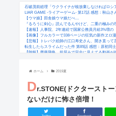
石破茂前総理「ウクライナが核放棄しなければロシ
LIAR GAME -ライアーゲーム- 第17話 感想：
【ウマ娘】田舎娘ウマ娘だべ…
『るろうに剣心』読んでるんやけど、二重の極みの
【速報】人事院、2年連続で国家公務員月給3%増の「1
【画像】フルカラーで338ページの狂気の新作ヱロ
【悲報】トレパク絵師の江口寿史さん、開き直って
転生したらスライムだった件 第89話 感想：原初同
【朗報】齋藤飛鳥、前屈みで完全に見えてる動画が
『進撃の巨人』で一番面白いところってｗｗｗｗｗ
【画像】スト6女キャラの水着がエッチwwwwwwwww
るろうに剣心 -明治剣客浪漫譚- 京都動乱 第33話の
ホーム
2019夏
D
r.STONE(ドクタースト
ないだけに怖さ倍増！
Powered by livedoor 相互RSS