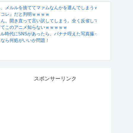
ん、メルルを捨ててマァムなんかを選んでしまうｗｗｗ
『コレ』だと判明ｗｗｗｗ
さん、開き直って言い訳してしまう。全く反省してないと話題に
ぎてこのアニメ知らないｗｗｗｗｗ
グラドル時代にSNSがあったら、バナナ咥えた写真撮ってたと思う」
ｗ
るなら何処がいいか問題！
S
スポンサーリンク