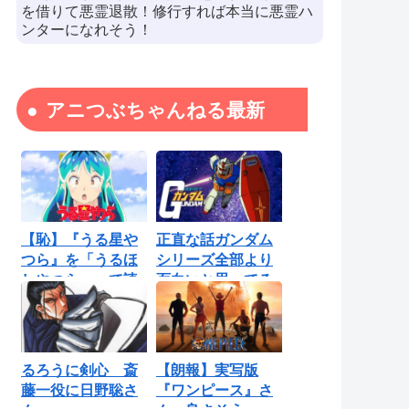
を借りて悪霊退散！修行すれば本当に悪霊ハ
ンターになれそう！
アニつぶちゃんねる最新
【恥】『うる星や
正直な話ガンダム
つら』を「うるほ
シリーズ全部より
しやつら」って読
面白いと思ってる
んでたわ…勘...
ロボットアニ...
るろうに剣心 斎
【朗報】実写版
藤一役に日野聡さ
『ワンピース』さ