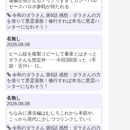
遠藤正明さんもノリノリすぎてガン・バル
ゼースパロボ参戦が待たれる
令和のダラさん 第6話 感想：ダラさんの力
を借りて悪霊退散！修行すれば本当に悪霊ハ
ンターになれそう！
名無し
2026.08.08
ビーム紋を複製コピーして量産とはきっと
ダラさんも想定外････ 今回3回笑った（手
袋・舌ｸﾁｭ・ロ...
令和のダラさん 第6話 感想：ダラさんの力
を借りて悪霊退散！修行すれば本当に悪霊ハ
ンターになれそう！
名無し
2026.08.08
ちなみに過去編はむしろこれから本筋や。
こっから現代に少しづつリンクしていく
令和のダラさん 第6話 感想：ダラさんの力