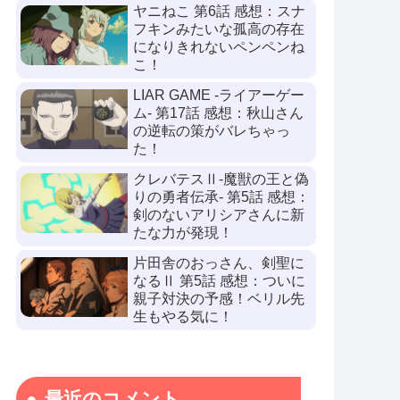
ヤニねこ 第6話 感想：スナ
フキンみたいな孤高の存在
になりきれないペンペンね
こ！
LIAR GAME -ライアーゲー
ム- 第17話 感想：秋山さん
の逆転の策がバレちゃっ
た！
クレバテスⅡ-魔獣の王と偽
りの勇者伝承- 第5話 感想：
剣のないアリシアさんに新
たな力が発現！
片田舎のおっさん、剣聖に
なるⅡ 第5話 感想：ついに
親子対決の予感！ベリル先
生もやる気に！
最近のコメント