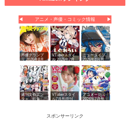
◀
アニメ・声優・コミック情報
▶
声優グランプ
VTuberスタイ
ニュータイプ
リ 2026年8月
ル 2026年7月
2026年8月号
号
号
週刊文春エン
VTuberスタイ
アニメージュ
タ＋ 特集
ル7月号増刊
2026年7月号
『機動警察パ
VOICEスタイ
トレイバー』
ルVOL.6
(文春ムック)
スポンサーリンク