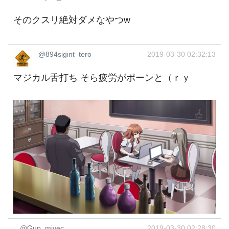
そのクスリ絶対ダメなやつw
@894sigint_tero
2019-03-30 02:32:13
マジカル舌打ち そら疲労がポーンと（ｒｙ
@Gup_mivec
2019-03-30 02:28:30