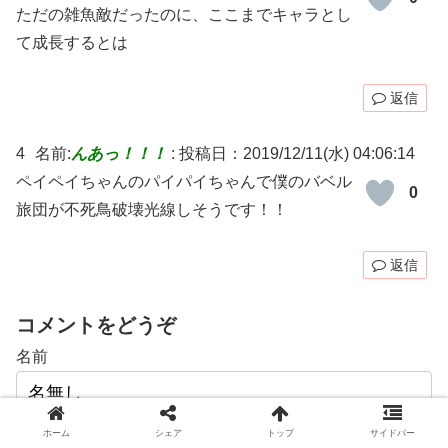
ただの雑魚敵だったのに、ここまでキャラとし
て成長するとは
返信
4
名前:
んあっ！！！
:
投稿日：2019/12/11(水) 04:06:14
ペイペイちゃんのパイパイちゃんで僕のバベル
0
旅団が不死鳥破壊光線しそうです！！
返信
コメントをどうぞ
名前
次回のコメントで使用するためブラウザーに自分の名
ホーム
シェア
トップ
サイドバー