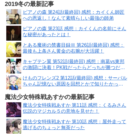
2019冬の最新記事
ピアノの森 第24話(最終回) 感想：カイくん師匠
への恩返し！なんて素晴らしい最強の師弟
ピアノの森 第23話 感想：カイくんの名前にそん
な秘密があったとは！
とある魔術の禁書目録Ⅲ 第26話(最終回) 感想：
最後も上条さん黄金の右腕が大活躍！
キャプテン翼 第52話(最終回) 感想：南葛vs東邦
の激闘に決着！PK戦だったらどっちが勝つだろ
う？
けものフレンズ2 第12話(最終回) 感想：サーバル
ちゃん記憶ない原因を回想とかで知りたかっ
た！
魔法少女特殊戦あすかの最新記事
魔法少女特殊戦あすか 第11話 感想：くるみさん
伝説のマジカル５の意地を見せた！
魔法少女特殊戦あすか 第10話 感想：屋外走って
逃げるのちょっと無茶だった