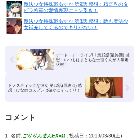
魔法少女特殊戦あすか 第9話 感想：精霊界のタ
ビラ将軍の愛情表現にドン引き！
魔法少女特殊戦あすか 第8話 感想：敵も魔法少
女補充してくるのでキリがない！
デート・ア・ライブIII 第12話(最終回) 感
想：いつもはまともな士道くんが大暴走
状態！
ドメスティックな彼女 第12話(最終回) 感
想：ひな姉コスプレは確かにそっくり！
コメント
1
名前:
ごりりんまんEX=Ω
:
投稿日：2019/03/30(土)