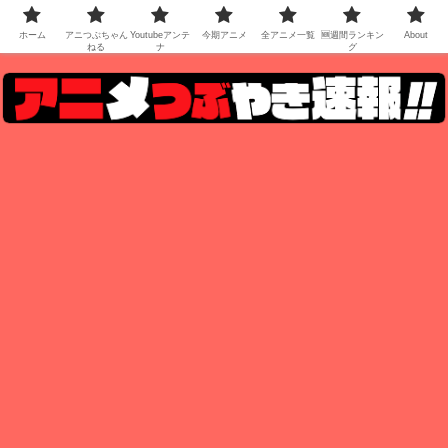
ホーム
アニつぶちゃん
Youtubeアンテ
今期アニメ
全アニメ一覧
🆕週間ランキン
About
ねる
ナ
グ