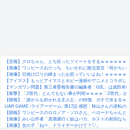
【悲報】クロちゃん、とち狂ったツイートをするｗｗｗｗｗｗ
【画像】ワンピースおだっち、ちいかわに敗北宣言「何がちい
【画像】日焼け口リの締まったお尻っていいよね！ｗｗｗｗｗ
【アイマス】もっとアイマスとホビー漫画やアニメとコラボし
【マンガワン問題】第三者委報告書の編集者「G氏」は成田卓哉氏.
【衝撃】「Z世代」とんでもない事が判明ｗｗｗｗ「Z世代」が
【朗報】「誰からも好かれる主人公」の特徴、ガチで決まるｗ
LIAR GAME -ライアーゲーム- 第17話 感想：秋山さんの逆転
【朗報】ワンピースのロロノア・ゾロさん、ペローナちゃんと
【画像】みい山作者「居酒屋行く奴はバカ。ホストの初回なら
【画像】女の子「ねー、ドライヤーかけて？♡」