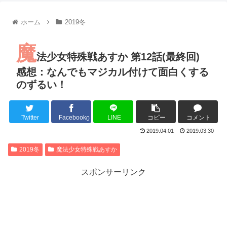
【朗報】齋藤飛鳥、前屈みで完全に見えてる動画が拡散されて
【朗報】MEGUMIさん(44)「グラドル時代にSNSがあったら
ホーム
2019冬
『進撃の巨人』で一番面白いところってｗｗｗｗｗ
【画像】スト6女キャラの水着がエッチwwwwwwwwwwwwwww
魔
るろうに剣心 -明治剣客浪漫譚- 京都動乱 第33話の感想
法少女特殊戦あすか 第12話(最終回)
同盟、帝国、フェザーン。生まれるなら何処がいいか問題！
感想：なんでもマジカル付けて面白くする
のずるい！
Twitter
Facebook
LINE
コピー
コメント
Powered by livedoor 相互RSS
0
2019.04.01
2019.03.30
2019冬
魔法少女特殊戦あすか
スポンサーリンク