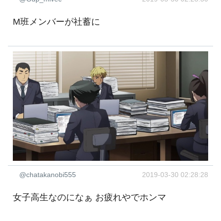
M班メンバーが社蓄に
@chatakanobi555
2019-03-30 02:28:28
女子高生なのになぁ お疲れやでホンマ