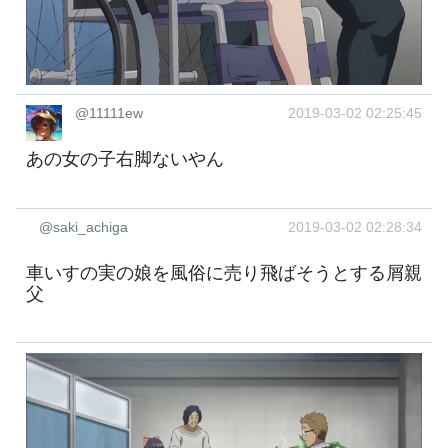
@11111ew
2019-03-02 02:25:45
あの女の子右脚ないやん
@saki_achiga
2019-03-02 02:28:34
車いすの実の娘を風俗に売り飛ばそうとする屑親
父