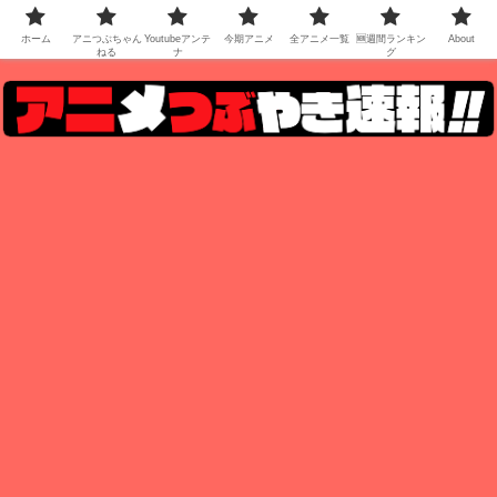
ホーム
アニつぶちゃん
Youtubeアンテ
今期アニメ
全アニメ一覧
🆕週間ランキン
About
ねる
ナ
グ