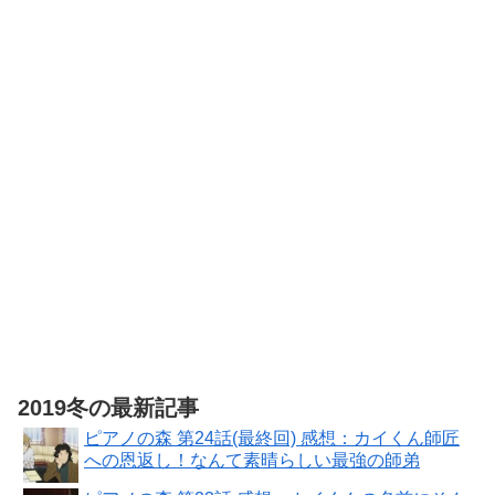
【Amazon.co.jp
ツ & アートブ
ター版DLC 同
ルステッカー1
限定】堂島菜々
ック（全
梱 初回限定特
枚（全4種/ラ
子ボイスキーホ
48P）＆群青
典 DLC衣装
ンダム封入）
ルダー 付 - PS5
色の衣装セッ
『ヨシュア』
付 - PS5
プロ野球スピ
ト（DLC）
リッツ2026
【予約特典】
DLC「ペルソ
ナ４ リバイバ
ル: P3R＆P5R
Extra BGMセ
ット」 - PS5
2019冬の最新記事
ピアノの森 第24話(最終回) 感想：カイくん師匠
への恩返し！なんて素晴らしい最強の師弟