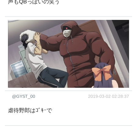
声もQBっぽいの笑う
@GYST_00
2019-03-02 02:28:37
虐待野郎はｺﾞｷｰで