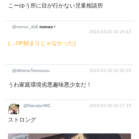
こーゆう所に目が行かない児童相談所
@nonoc_doll
nonoc☿
2019-03-02 02:26:43
(…OP始まりじゃなかった)
@AtheneTennousu
2019-03-02 02:26:53
うわ家庭環境劣悪趣味悪少女だ！
@NanalynWC
2019-03-02 02:27:13
ストロング