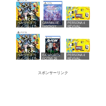
ペルソナ４ リ
GRANBLUE
PERSONA 4
バイバル 【予
FANTASY:
REVIVAL:
約特典】
Relink -
LIMITED
DLC「ペルソ
Endless
BOX（ペルソナ
ナ４ リバイバ
Ragnarok(グラ
４ リバイバル
ル: P3R＆P5R
ンブルーファ
リミテッドボッ
Extra BGMセ
ンタジー リリ
クス） 【同梱
ット」同梱 -
ンク エンドレ
物】副島成記描
PS5
スラグナロク)
き下ろし特別装
同梱 - PS5
丁ボックス＆マ
ペルソナ４ リ
EA SPORTS
PERSONA 4
ヨナカテレビ型
バイバル 【予
FC(TM) 26
REVIVAL:
スマホポーチ &
約特典】
【Amazon.co.jp
LIMITED
限定版オリジナ
DLC「ペルソナ
限定】 EA
BOX（ペルソ
ルTシャツ & ア
４ リバイバル:
SPORTS FC ユ
ナ４ リバイバ
スポンサーリンク
ートブック（全
P3R＆P5R
ナイテッドのカ
ル リミテッド
48P）＆群青色
Extra BGMセッ
スタマイズコン
ボックス）
の衣装セット
ト」同梱
テンツ 配信 -
【同梱物】副
（DLC）【予約
【Amazon.co.jp
PS5
島成記描き下
特典】DLC「ペ
限定】堂島菜々
ろし特別装丁
空の軌跡 the
【PS5】バイ
首都高バトル /
ルソナ４ リバ
子ボイスキーホ
ボックス＆マ
2nd -PS5 【メ
オハザード レ
Tokyo Xtreme
イバル: P3R＆
ルダー 付 - PS5
ヨナカテレビ
ーカー特典あ
クイエム
Racer【予約特
P5R Extra
型スマホポー
り】 初回限定
典】「首都高
BGMセット」
チ & 限定版オ
特典 『空の軌
バトル」オリ
同梱
リジナルTシャ
跡FC』リマス
ジナルライバ