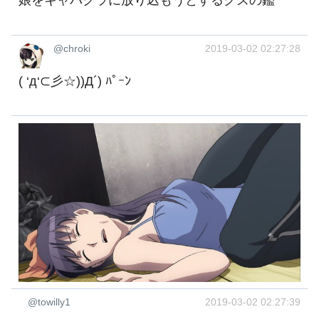
娘をキャバクラに放り込もうとするクズの鑑
@chroki
2019-03-02 02:27:28
( ‘д‘⊂彡☆))Д´) ﾊﾟｰﾝ
@towilly1
2019-03-02 02:27:39