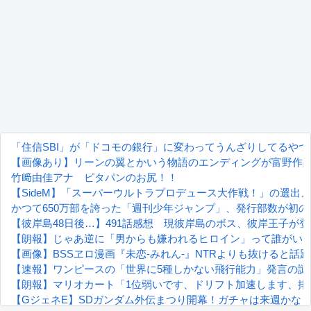
「住信SBI」が「ドコモの銀行」に変わってうんざりしてるや
【画像あり】リーンの翼とかいう物語のエンディングが富野作
竹﨑由佳アナ ピタパンのお尻！！
【SideM】「スーパーウルトラプロデュース大作戦！」の選出
かつて650万部を誇った「週刊少年ジャンプ」、発行部数が初の1
【彼岸島48日後…】491話感想 現彼岸島のボス、彼岸王子が
【朗報】じゃあ逆に「男からも嫌われるヒロイン」って誰がい
【画像】BSSヱロ漫画『未恋-みれん-』NTRよりも抜けると話
【速報】ワンピースの「世界に5種しかない飛行能力」発言の謎が
【朗報】マリオカート「1位弱いです、ドリフト加速します、排
【GジェネE】SDガンダム外伝まつり開幕！ガチャは来週かな