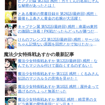
ピアノの森 第23話 感想：カイくんの名前にそん
な秘密があったとは！
とある魔術の禁書目録Ⅲ 第26話(最終回) 感想：
最後も上条さん黄金の右腕が大活躍！
キャプテン翼 第52話(最終回) 感想：南葛vs東邦
の激闘に決着！PK戦だったらどっちが勝つだろ
う？
けものフレンズ2 第12話(最終回) 感想：サーバル
ちゃん記憶ない原因を回想とかで知りたかっ
た！
魔法少女特殊戦あすかの最新記事
魔法少女特殊戦あすか 第12話(最終回) 感想：な
んでもマジカル付けて面白くするのずるい！
魔法少女特殊戦あすか 第11話 感想：くるみさん
伝説のマジカル５の意地を見せた！
魔法少女特殊戦あすか 第10話 感想：屋外走って
逃げるのちょっと無茶だった
魔法少女特殊戦あすか 第9話 感想：精霊界のタ
ビラ将軍の愛情表現にドン引き！