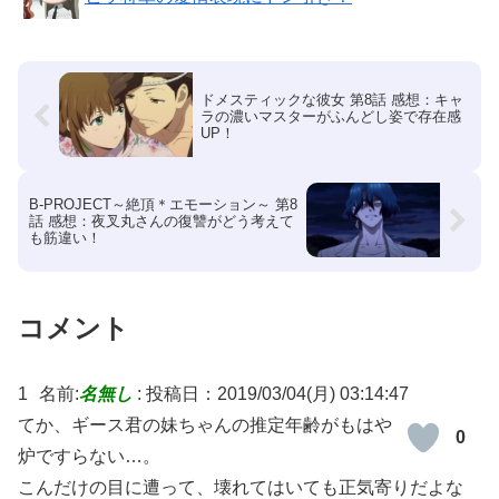
ドメスティックな彼女 第8話 感想：キャ
ラの濃いマスターがふんどし姿で存在感
UP！
B-PROJECT～絶頂＊エモーション～ 第8
話 感想：夜叉丸さんの復讐がどう考えて
も筋違い！
コメント
1
名前:
名無し
:
投稿日：2019/03/04(月) 03:14:47
てか、ギース君の妹ちゃんの推定年齢がもはや
0
炉ですらない…。
こんだけの目に遭って、壊れてはいても正気寄りだよな