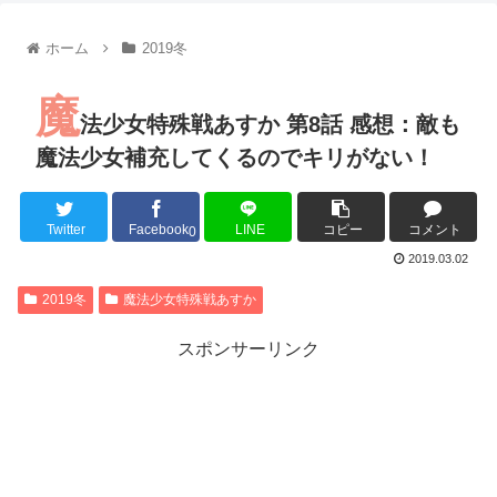
【朗報】齋藤飛鳥、前屈みで完全に見えてる動画が拡散されて
【朗報】MEGUMIさん(44)「グラドル時代にSNSがあったら
ホーム
2019冬
『進撃の巨人』で一番面白いところってｗｗｗｗｗ
【画像】スト6女キャラの水着がエッチwwwwwwwwwwwwwww
魔
るろうに剣心 -明治剣客浪漫譚- 京都動乱 第33話の感想
法少女特殊戦あすか 第8話 感想：敵も
同盟、帝国、フェザーン。生まれるなら何処がいいか問題！
魔法少女補充してくるのでキリがない！
Twitter
Facebook
LINE
コピー
コメント
0
Powered by livedoor 相互RSS
2019.03.02
2019冬
魔法少女特殊戦あすか
スポンサーリンク