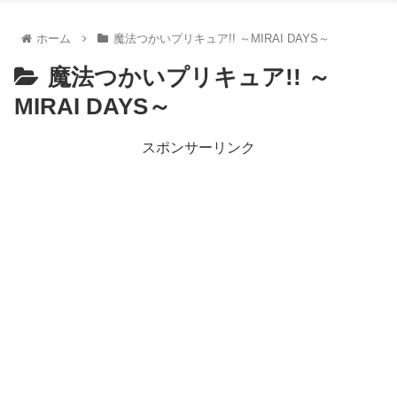
【朗報】齋藤飛鳥、前屈みで完全に見えてる動画が拡散されて
【朗報】MEGUMIさん(44)「グラドル時代にSNSがあったら
ホーム
魔法つかいプリキュア!! ～MIRAI DAYS～
『進撃の巨人』で一番面白いところってｗｗｗｗｗ
【画像】スト6女キャラの水着がエッチwwwwwwwwwwwwwww
魔法つかいプリキュア!! ～
るろうに剣心 -明治剣客浪漫譚- 京都動乱 第33話の感想
MIRAI DAYS～
同盟、帝国、フェザーン。生まれるなら何処がいいか問題！
スポンサーリンク
Powered by livedoor 相互RSS