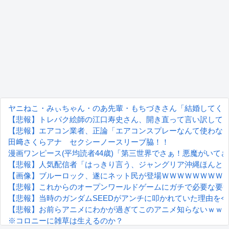
ヤニねこ・みぃちゃん・のあ先輩・もちづきさん「結婚してく
【悲報】トレパク絵師の江口寿史さん、開き直って言い訳して
【悲報】エアコン業者、正論「エアコンスプレーなんて使わない方
田﨑さくらアナ セクシーノースリーブ脇！！
漫画ワンピース(平均読者44歳)「第三世界でさぁ！悪魔がいて
【悲報】人気配信者「はっきり言う、ジャングリア沖縄ほんと
【画像】ブルーロック、遂にネット民が登場ＷＷＷＷＷＷＷＷ
【悲報】これからのオープンワールドゲームにガチで必要な要
【悲報】当時のガンダムSEEDがアンチに叩かれていた理由を
【悲報】お前らアニメにわかが過ぎてこのアニメ知らないｗｗ
※コロニーに雑草は生えるのか？