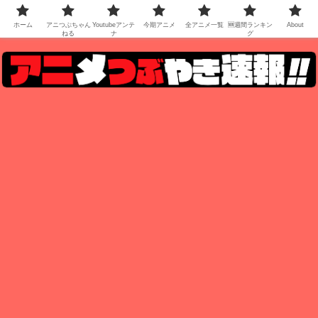
ホーム
アニつぶちゃん
Youtubeアンテ
今期アニメ
全アニメ一覧
🆕週間ランキン
About
ねる
ナ
グ