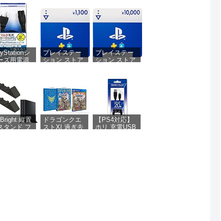
ayStationシ
プレイステー
プレイステー
ーズ用電源
ション ストア
ション ストア
ーブル『マ
チケット
チケット
チ電源ケー
1,100円|オンラ
10,000円|オン
PS (2m)
インコード版
ラインコード
- PS5 - PS4
版
S3 - PS2 -
 Vita
l Bright 縦置
ドラゴンクエ
【PS4対応】
スタンド フ
ストXI 過ぎ去
ホリ 充電USB
トスタンド
りし時を求め
ケーブル スマ
置き 傷付き
て S - PS4
ートフォン
防止 設置 排
2.0m for ワイ
 国内製造
ヤレスコント
S4pro用 ブ
ローラー
ック)
DUALSHOCK4