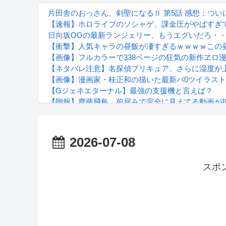
片田舎のおっさん、剣聖になるⅡ 第5話 感想：つ
【速報】ホロライブのソシャゲ、課金圧がやばすぎて不
日向坂OGの最新ランジェリー、もうエグいだろ・・
【衝撃】人気キャラの昼飯が凄すぎるｗｗｗｗこの
【画像】フルカラーで338ページの狂気の新作ヱロ
【ネタバレ注意】名探偵プリキュア、さらに湿度が
【画像】漫画家・桂正和の描いた最新パ0ツイラスト
【Gジェネエターナル】最強の支援機と言えば？
【朗報】齋藤飛鳥、前屈みで完全に見えてる動画が
『進撃の巨人』で一番面白いところってｗｗｗｗｗ
【画像】スト6女キャラの水着がエッチwwwwwwwww
るろうに剣心 -明治剣客浪漫譚- 京都動乱 第33話の
2026-07-08
スポ
Powered by livedoor 相互RSS