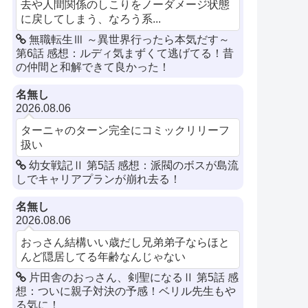
去や人間関係のしこりをノーダメージ状態
に戻してしまう、なろう系...
無職転生Ⅲ ～異世界行ったら本気だす～
第6話 感想：ルディ気まずくて逃げてる！昔
の仲間と和解できて良かった！
名無し
2026.08.06
ターニャのターン完全にコミックリリーフ
扱い
幼女戦記Ⅱ 第5話 感想：派閥のボスが島流
しでキャリアプランが崩れ去る！
名無し
2026.08.06
おっさん結構いい歳だし兄弟弟子ならほと
んど隠居してる年齢なんじゃない
片田舎のおっさん、剣聖になるⅡ 第5話 感
想：ついに親子対決の予感！ベリル先生もや
る気に！