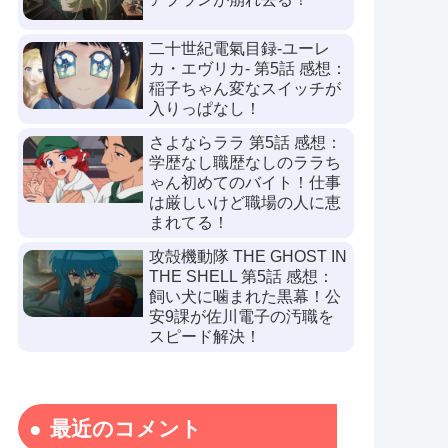
二十世紀電氣目録-ユーレ
カ・エヴリカ- 第5話 感想：
稲子ちゃん変なスイッチが
入りっぱなし！
さよならララ 第5話 感想：
学歴なし職歴なしのララち
ゃん初めてのバイト！仕事
は厳しいけど職場の人に恵
まれてる！
攻殻機動隊 THE GHOST IN
THE SHELL 第5話 感想：
飼い犬に噛まれた黒幕！公
安9課が佐川電子の汚職を
スピード解決！
最近のコメント