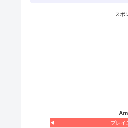
スポ
Am
◀
プレイ