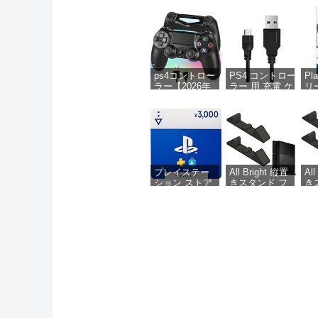
ps4コントロー
PS4 コントロー
Pl
ラー【2026年
ラー 用 充電 ケ
リ
革新版・アッ
ーブル 1.8M
ケ
プデート】ps4
micro USB 充電
ル
コントローラ
データケーブル
ブル
ー pc Turbo連
急速充電 高速デ
』 
射機能 6軸ジ
ータ転送 各種
- P
ャイロセンサ
Xbox
PS
ー 二重振動 高
One/PlayStation4
精密ボタン
slim/PS4 Pro等
プレイステー
All Bright 縦置
Al
Bluetoooth5.4
その他機器対応
ション ストア
きスタンド フ
き
無線/有線安定
チケット
ットスタンド
ッ
接続 1000mAh
3,000円|オンラ
縦置き 傷付き
縦
急速充電 16時
インコード版
倒防止 設置 排
倒
間連続使用 人
熱 国内製造
熱
体工学設計 持
(PS4用 ブラッ
(P
ちやすい タッ
ク)
ラ
チパッド イヤ
ホンジャック
付き ワイヤレ
スコントロー
ラー P3/P4/P4
Pro/Slim/PC対