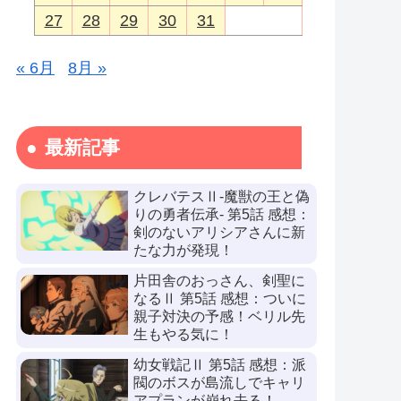
27
28
29
30
31
« 6月
8月 »
最新記事
クレバテスⅡ-魔獣の王と偽
りの勇者伝承- 第5話 感想：
剣のないアリシアさんに新
たな力が発現！
片田舎のおっさん、剣聖に
なるⅡ 第5話 感想：ついに
親子対決の予感！ベリル先
生もやる気に！
幼女戦記Ⅱ 第5話 感想：派
閥のボスが島流しでキャリ
アプランが崩れ去る！