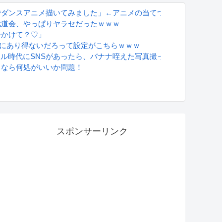
でダンスアニメ描いてみました」←アニメの当てつけにしか見えな
武道会、やっぱりヤラセだったｗｗｗ
ーかけて？♡」
対にあり得ないだろって設定がこちらｗｗｗ
ｗ
グラドル時代にSNSがあったら、バナナ咥えた写真撮ってたと思う」
るなら何処がいいか問題！
S
スポンサーリンク