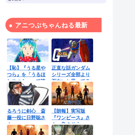
アニつぶちゃんねる最新
【恥】『うる星や
正直な話ガンダム
つら』を「うるほ
シリーズ全部より
しやつら」って読
面白いと思ってる
んでたわ…勘...
ロボットアニ...
るろうに剣心 斎
【朗報】実写版
藤一役に日野聡さ
『ワンピース』さ
ん
ん、良さそう
【Netflix】