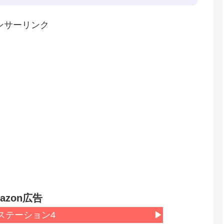
ンサーリンク
azon広告
ステーション4
▶