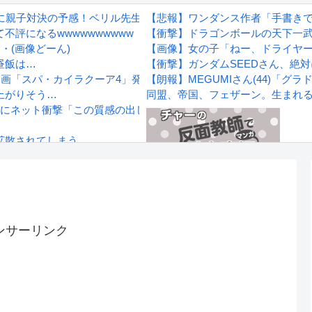
いに親子対決の予感！ベリル先生もやる気に！
【悲報】ワンダンス作者「手書き
評になるwwwwwwwwww
【衝撃】ドラゴンボールの天下一
・(画像どーん)
【画像】女の子「ねー、ドライヤ
昼飯は…
【衝撃】ガンダムSEEDさん、絶
漫画「スパ・カイラクーア4」発売から2週間で7万部売れるｗｗｗｗ
【朗報】MEGUMIさん(44)「
上がりそう…
同盟、帝国、フェザーン。生まれ
にネット衝撃「この質感の出し方」「実写かと思いました]
拡散されてしまう…
wwwwwwwww
Powered by livedoor 相互RS
感想
ンサーリンク