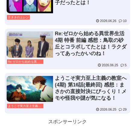
子だったとは！
左ききのエレン
2026.06.26
10
Re:ゼロから始める異世界生活
4期 特番 前編 感想：鳥取の砂
丘とコラボしてたとは！ラクダ
ってあったかいのね！
Re:ゼロから始める異世界生活
2026.06.25
5
ようこそ実力至上主義の教室へ
(4期) 第16話(最終回) 感想：ま
さかの直接対決にびっくり！メ
モや怪我や謎が気になる！
ようこそ実力至上主義の教室へ
2026.06.25
29
スポンサーリンク