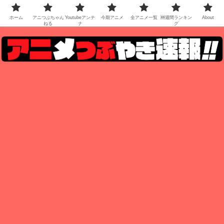
ホーム
アニつぶちゃん
Youtubeアンテ
今期アニメ
全アニメ一覧
🆕週間ランキン
About
ねる
ナ
グ