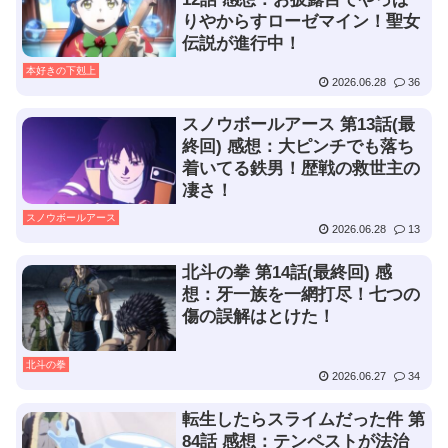
りやからすローゼマイン！聖女
伝説が進行中！
本好きの下剋上
2026.06.28
36
スノウボールアース 第13話(最
終回) 感想：大ピンチでも落ち
着いてる鉄男！歴戦の救世主の
凄さ！
スノウボールアース
2026.06.28
13
北斗の拳 第14話(最終回) 感
想：牙一族を一網打尽！七つの
傷の誤解はとけた！
北斗の拳
2026.06.27
34
転生したらスライムだった件 第
84話 感想：テンペストが法治