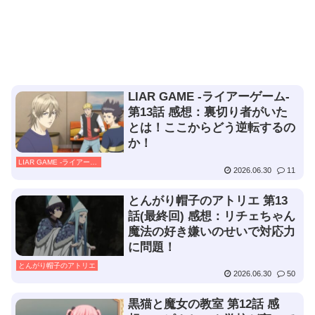
LIAR GAME -ライアーゲーム-
第13話 感想：裏切り者がいた
とは！ここからどう逆転するの
か！
LIAR GAME -ライアーゲーム-
2026.06.30
11
とんがり帽子のアトリエ 第13
話(最終回) 感想：リチェちゃん
魔法の好き嫌いのせいで対応力
に問題！
とんがり帽子のアトリエ
2026.06.30
50
黒猫と魔女の教室 第12話 感