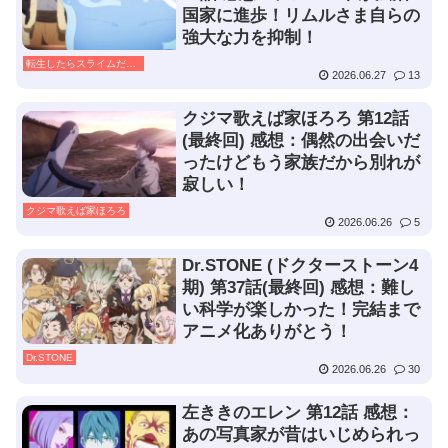
国家に進歩！リムルさま自らの
強大な力を抑制！
転生したらスライムだった件
2026.06.27
13
クジマ歌えば家ほろろ 第12話
(最終回) 感想：偶然の出会いだ
ったけどもう家族だから別れが
寂しい！
クジマ歌えば家ほろろ
2026.06.26
5
Dr.STONE (ドクターストーン4
期) 第37話(最終回) 感想：難し
い科学が楽しかった！完結まで
アニメ化ありがとう！
Dr.STONE
2026.06.26
30
左ききのエレン 第12話 感想：
あの写真家が昔はいじめられっ