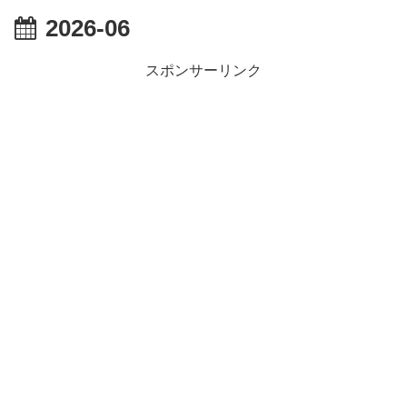
【朗報】MEGUMIさん(44)「グラドル時代にSNSがあったら
2026-06
『進撃の巨人』で一番面白いところってｗｗｗｗｗ
【画像】スト6女キャラの水着がエッチwwwwwwwwwwwwwww
るろうに剣心 -明治剣客浪漫譚- 京都動乱 第33話の感想
スポンサーリンク
同盟、帝国、フェザーン。生まれるなら何処がいいか問題！
Powered by livedoor 相互RSS