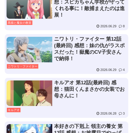
想：スピカちゃん学校が守って
くれる事に！敵捕まえたのは進
展！
黒猫と魔女の教室
2026.06.29
8
ニワトリ・ファイター 第12話
(最終回) 感想：妹の仇がラスボ
スだった！嶽魔のCV子安さん
で納得！
ニワトリ・ファイター
2026.06.29
4
キルアオ 第12話(最終回) 感
想：猫田くんまさかの女装でお
母さんに！
キルアオ
2026.06.28
3
本好きの下剋上 領主の養女 第
12話 感想：お披露目でやっぱ