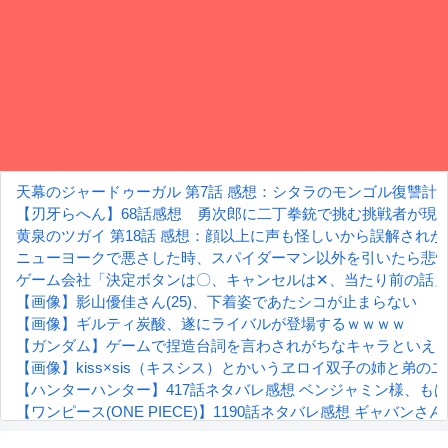
天幕のジャードゥーガル 第7話 感想：シタラのモンゴル復讐計
【刃牙らへん】68話感想 勇次郎に二丁拳銃で挑む挑戦者が現
黄泉のツガイ 第18話 感想：顔以上に声も怪しいから誤解され
ニューヨークで悪さした時、スパイダーマン以外を引いたら悲
ゲーム会社「決定ボタンは〇、キャンセルは✕、当たり前の話」
【画像】影山優佳さん(25)、下着姿であたシコが止まらない
【画像】ギルティ炭酸、遂にライバルが登場するｗｗｗｗ
【ガンダム】ゲームで捏造台詞を言わされがちなキャラといえ
【画像】kiss×sis（キスシス）とかいうヱロイ双子の姉と弟
【ハンターハンター】417話ネタバレ感想 ベンジャミン様、もはや
【ワンピース(ONE PIECE)】1190話ネタバレ感想 ギャバ
【朗報】齋藤飛鳥、前屈みで完全に見えてる動画が拡散されて