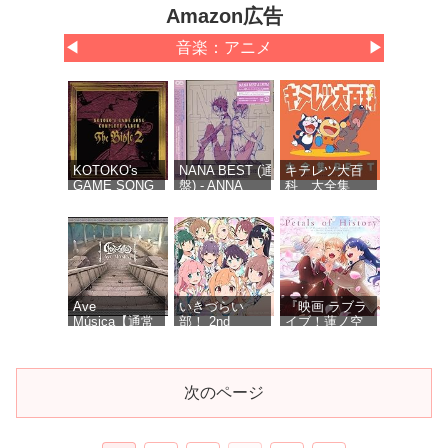
Amazon広告
◀
音楽：アニメ
▶
KOTOKO's
NANA BEST (通常
キテレツ大百
GAME SONG
盤) - ANNA
科 大全集
COMPLETE
TSUCHIYA inspi'
BEST
ALBUM “The
NANA(BLACK
Bible 2” -
STONES),OLIVIA
KOTOKO (特
inspi'
典なし)
REIRA(TRAPNEST)
Ave
いきづらい
『映画 ラブラ
Música【通常
部！ 2nd
イブ！蓮ノ空
盤】 - Ave
Single「Dou-
女学院スクー
Mujica
Da? DOING! /
ルアイドルク
REGAIN
ラブ Bloom
AGAIN
Garden
次のページ
LLLLOVE」
Party』オリジ
(通常盤) - いき
ナルサウンド
づらい部！
トラック
「Petals of
サマーツイン
MYTH & ROID
初音ミク「マ